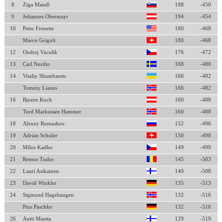
8
Ziga Mandl
198
-450
9
Johannes Obermayr
194
-454
10
Peter Frenette
180
-468
Marco Grigoli
180
-468
12
Ondrej Vaculik
176
-472
13
Carl Nordin
168
-480
14
Vitaliy Shumbarets
166
-482
Tommy Lianes
166
-482
16
Bjoern Koch
160
-488
Tord Markussen Hammer
160
-488
18
Alexey Romashov
152
-496
19
Adrian Schuler
150
-498
20
Milos Kadlec
149
-499
21
Remus Tudor
145
-503
22
Lauri Asikainen
140
-508
23
David Winkler
135
-513
24
Sigmund Hagehaugen
132
-516
Pius Paschke
132
-516
26
Antti Maatta
129
-519