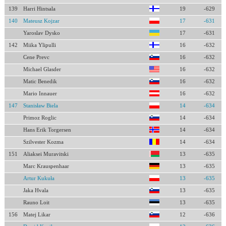
139
Harri Hintsala
19
-629
140
Mateusz Kojzar
17
-631
Yaroslav Dysko
17
-631
142
Miika Ylipulli
16
-632
Cene Prevc
16
-632
Michael Glasder
16
-632
Matic Benedik
16
-632
Mario Innauer
16
-632
147
Stanisław Biela
14
-634
Primoz Roglic
14
-634
Hans Erik Torgersen
14
-634
Szilvester Kozma
14
-634
151
Aliaksei Muravitski
13
-635
Marc Krauspenhaar
13
-635
Artur Kukuła
13
-635
Jaka Hvala
13
-635
Rauno Loit
13
-635
156
Matej Likar
12
-636