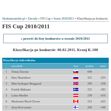
Skokinarciarskie.pl
»
Zawody
» FIS Cup »
Sezon 2010/2011
» Klasyfikacja po konkursie
FIS Cup 2010/2011
« powróć do listy konkursów w sezonie 2010/2011
Klasyfikacja po konkursie: 06.02.2011, Kranj K-100
Klasyfikacja indywidualna
zawodnik
kraj
punkty
strata
1
Tomas Zmoray
648
2
Ilmir Hazetdinov
325
-323
3
Mats Soehagen Berggaard
290
-358
4
Fredrik Balkasen
255
-393
5
Lukas Mueller
238
-410
6
Mackenzie Boyd-Clowes
223
-425
7
Anssi Koivuranta
200
-448