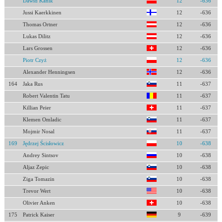
Dawid Kanik
12
-636
Jussi Kaerkkinen
12
-636
Thomas Ortner
12
-636
Lukas Dilitz
12
-636
Lars Grossen
12
-636
Piotr Czyż
12
-636
Alexander Henningsen
12
-636
164
Jaka Rus
11
-637
Robert Valentin Tatu
11
-637
Killian Peier
11
-637
Klemen Omladic
11
-637
Mojmir Nosal
11
-637
169
Jędrzej Ścisłowicz
10
-638
Andrey Sintsov
10
-638
Aljaz Zepic
10
-638
Ziga Tomazin
10
-638
Trevor Wert
10
-638
Olivier Anken
10
-638
175
Patrick Kaiser
9
-639