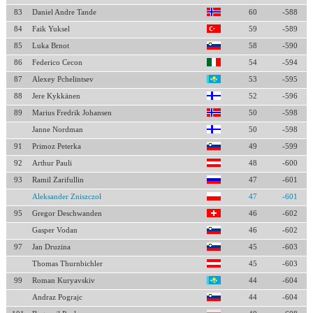
83
Daniel Andre Tande
60
-588
84
Faik Yuksel
59
-589
85
Luka Brnot
58
-590
86
Federico Cecon
54
-594
87
Alexey Pchelintsev
53
-595
88
Jere Kykkänen
52
-596
89
Marius Fredrik Johansen
50
-598
Janne Nordman
50
-598
91
Primoz Peterka
49
-599
92
Arthur Pauli
48
-600
93
Ramil Zarifullin
47
-601
Aleksander Zniszczoł
47
-601
95
Gregor Deschwanden
46
-602
Gasper Vodan
46
-602
97
Jan Druzina
45
-603
Thomas Thurnbichler
45
-603
99
Roman Kuryavskiv
44
-604
Andraz Pograjc
44
-604