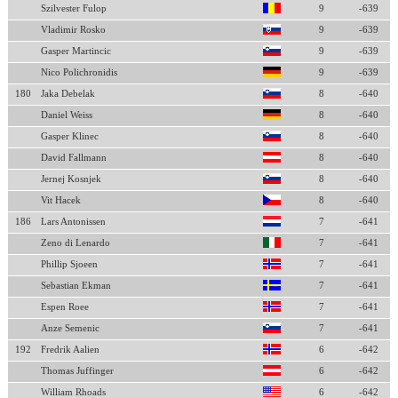
Szilvester Fulop
9
-639
Vladimir Rosko
9
-639
Gasper Martincic
9
-639
Nico Polichronidis
9
-639
180
Jaka Debelak
8
-640
Daniel Weiss
8
-640
Gasper Klinec
8
-640
David Fallmann
8
-640
Jernej Kosnjek
8
-640
Vit Hacek
8
-640
186
Lars Antonissen
7
-641
Zeno di Lenardo
7
-641
Phillip Sjoeen
7
-641
Sebastian Ekman
7
-641
Espen Roee
7
-641
Anze Semenic
7
-641
192
Fredrik Aalien
6
-642
Thomas Juffinger
6
-642
William Rhoads
6
-642