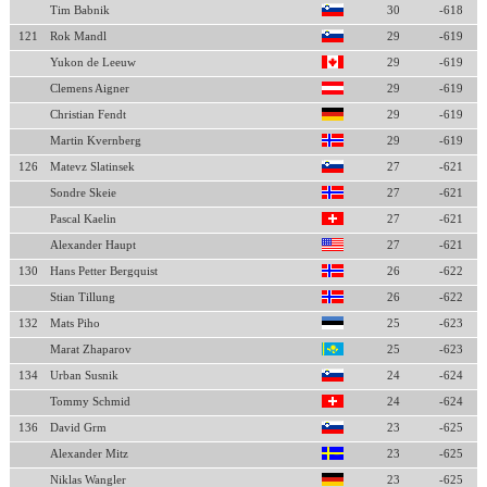
Tim Babnik
30
-618
121
Rok Mandl
29
-619
Yukon de Leeuw
29
-619
Clemens Aigner
29
-619
Christian Fendt
29
-619
Martin Kvernberg
29
-619
126
Matevz Slatinsek
27
-621
Sondre Skeie
27
-621
Pascal Kaelin
27
-621
Alexander Haupt
27
-621
130
Hans Petter Bergquist
26
-622
Stian Tillung
26
-622
132
Mats Piho
25
-623
Marat Zhaparov
25
-623
134
Urban Susnik
24
-624
Tommy Schmid
24
-624
136
David Grm
23
-625
Alexander Mitz
23
-625
Niklas Wangler
23
-625