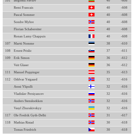
101
Bogomil Pavlov
40
-608
Remi Francais
40
-608
Pascal Sommer
40
-608
Sondre Myhre
40
-608
Florian Schabereiter
40
-608
Ronan Lamy Chappuis
40
-608
107
Martti Nomme
38
-610
108
Ernest Prislic
37
-611
109
Erik Simon
36
-612
Veit Glaser
36
-612
111
Manuel Poppinger
35
-613
112
Oddvar Ystgaard
32
-616
Anssi Ylipulli
32
-616
Vladislav Persiyancev
32
-616
Anders Stensloekken
32
-616
Vasyl Zhurakivskyy
32
-616
117
Ole Fredrik Gyth-Delhi
31
-617
118
Mathias Ristad
30
-618
Tomas Friedrich
30
-618