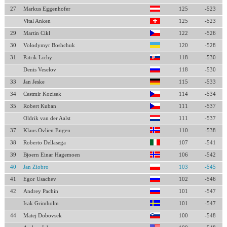
27
Markus Eggenhofer
125
-523
Vital Anken
125
-523
29
Martin Cikl
122
-526
30
Volodymyr Boshchuk
120
-528
31
Patrik Lichy
118
-530
Denis Veselov
118
-530
33
Jan Jeske
115
-533
34
Cestmir Kozisek
114
-534
35
Robert Kuban
111
-537
Oldrik van der Aalst
111
-537
37
Klaus Ovlien Engen
110
-538
38
Roberto Dellasega
107
-541
39
Bjoern Einar Hagemoen
106
-542
40
Jan Ziobro
103
-545
41
Egor Usachev
102
-546
42
Andrey Pachin
101
-547
Isak Grimholm
101
-547
44
Matej Dobovsek
100
-548