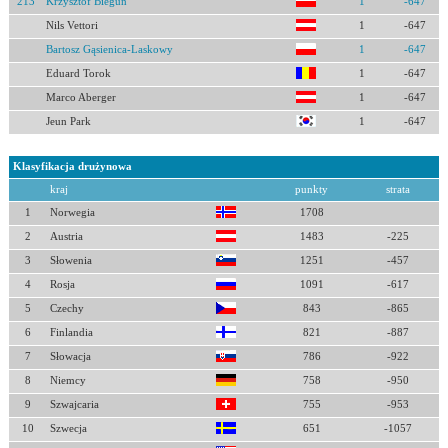
213
Krzysztof Biegun
1
-647
Nils Vettori
1
-647
Bartosz Gąsienica-Laskowy
1
-647
Eduard Torok
1
-647
Marco Aberger
1
-647
Jeun Park
1
-647
Klasyfikacja drużynowa
kraj
punkty
strata
1
Norwegia
1708
2
Austria
1483
-225
3
Słowenia
1251
-457
4
Rosja
1091
-617
5
Czechy
843
-865
6
Finlandia
821
-887
7
Słowacja
786
-922
8
Niemcy
758
-950
9
Szwajcaria
755
-953
10
Szwecja
651
-1057