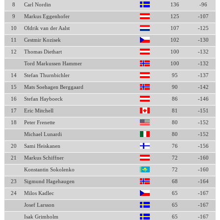
8
Carl Nordin
136
-96
9
Markus Eggenhofer
125
-107
10
Oldrik van der Aalst
107
-125
11
Cestmir Kozisek
102
-130
12
Thomas Diethart
100
-132
Tord Markussen Hammer
100
-132
14
Stefan Thurnbichler
95
-137
15
Mats Soehagen Berggaard
90
-142
16
Stefan Hayboeck
86
-146
17
Eric Mitchell
81
-151
18
Peter Frenette
80
-152
Michael Lunardi
80
-152
20
Sami Heiskanen
76
-156
21
Markus Schiffner
72
-160
Konstantin Sokolenko
72
-160
23
Sigmund Hagehaugen
68
-164
24
Milos Kadlec
65
-167
Josef Larsson
65
-167
Isak Grimholm
65
-167