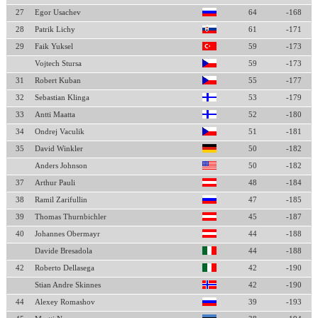
27
Egor Usachev
64
-168
28
Patrik Lichy
61
-171
29
Faik Yuksel
59
-173
Vojtech Stursa
59
-173
31
Robert Kuban
55
-177
32
Sebastian Klinga
53
-179
33
Antti Maatta
52
-180
34
Ondrej Vaculik
51
-181
35
David Winkler
50
-182
Anders Johnson
50
-182
37
Arthur Pauli
48
-184
38
Ramil Zarifullin
47
-185
39
Thomas Thurnbichler
45
-187
40
Johannes Obermayr
44
-188
Davide Bresadola
44
-188
42
Roberto Dellasega
42
-190
Stian Andre Skinnes
42
-190
44
Alexey Romashov
39
-193