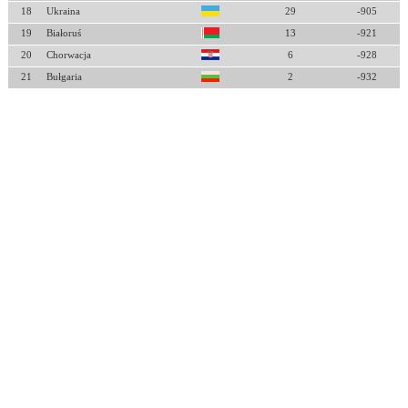
18
Ukraina
29
-905
19
Białoruś
13
-921
20
Chorwacja
6
-928
21
Bułgaria
2
-932