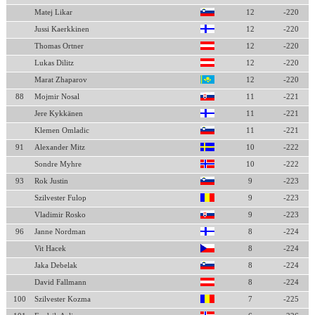
Matej Likar
12
-220
Jussi Kaerkkinen
12
-220
Thomas Ortner
12
-220
Lukas Dilitz
12
-220
Marat Zhaparov
12
-220
88
Mojmir Nosal
11
-221
Jere Kykkänen
11
-221
Klemen Omladic
11
-221
91
Alexander Mitz
10
-222
Sondre Myhre
10
-222
93
Rok Justin
9
-223
Szilvester Fulop
9
-223
Vladimir Rosko
9
-223
96
Janne Nordman
8
-224
Vit Hacek
8
-224
Jaka Debelak
8
-224
David Fallmann
8
-224
100
Szilvester Kozma
7
-225