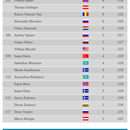
101
Fredrik Aalien
6
-226
Thomas Juffinger
6
-226
Robert Valentin Tatu
6
-226
Alexander Shuvalov
6
-226
Urban Zamernik
6
-226
106
Andrey Sintsov
5
-227
Gasper Klinec
5
-227
William Rhoads
5
-227
109
Samet Karta
4
-228
Sabirzhan Muminov
4
-228
Martin Gundersson
4
-228
112
Assymzhan Khashirov
3
-229
Espen Roee
3
-229
Jesper Daun
3
-229
115
Simon Eriksson
2
-230
Deyan Funtarov
2
-230
117
Denis Veselov
1
-231
Marco Aberger
1
-231