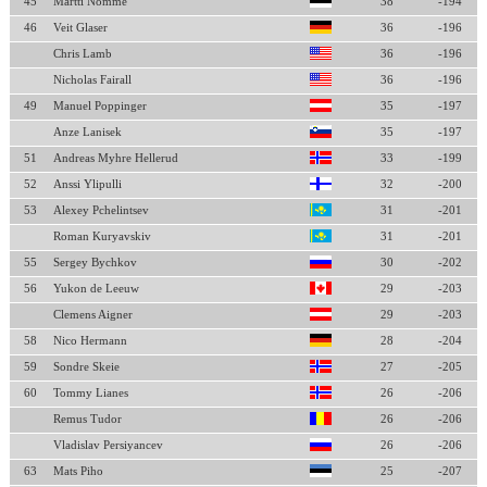
45
Martti Nomme
38
-194
46
Veit Glaser
36
-196
Chris Lamb
36
-196
Nicholas Fairall
36
-196
49
Manuel Poppinger
35
-197
Anze Lanisek
35
-197
51
Andreas Myhre Hellerud
33
-199
52
Anssi Ylipulli
32
-200
53
Alexey Pchelintsev
31
-201
Roman Kuryavskiv
31
-201
55
Sergey Bychkov
30
-202
56
Yukon de Leeuw
29
-203
Clemens Aigner
29
-203
58
Nico Hermann
28
-204
59
Sondre Skeie
27
-205
60
Tommy Lianes
26
-206
Remus Tudor
26
-206
Vladislav Persiyancev
26
-206
63
Mats Piho
25
-207