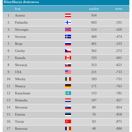
Klasyfikacja drużynowa
kraj
punkty
strata
1
Austria
934
2
Finlandia
603
-331
3
Norwegia
514
-420
4
Szwecja
460
-474
5
Rosja
401
-533
6
Czechy
362
-572
7
Kanada
333
-601
8
Słowacja
313
-621
9
USA
221
-713
10
Włochy
183
-751
11
Niemcy
171
-763
12
Kazachstan
153
-781
13
Holandia
107
-827
14
Słowenia
80
-854
15
Estonia
76
-858
16
Turcja
63
-871
17
Rumunia
48
-886