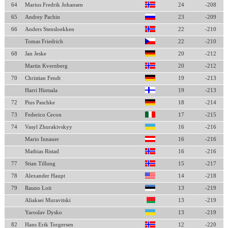
64
Marius Fredrik Johansen
24
-208
65
Andrey Pachin
23
-209
66
Anders Stensloekken
22
-210
Tomas Friedrich
22
-210
68
Jan Jeske
20
-212
Martin Kvernberg
20
-212
70
Christian Fendt
19
-213
Harri Hintsala
19
-213
72
Pius Paschke
18
-214
73
Federico Cecon
17
-215
74
Vasyl Zhurakivskyy
16
-216
Mario Innauer
16
-216
Mathias Ristad
16
-216
77
Stian Tillung
15
-217
78
Alexander Haupt
14
-218
79
Rauno Loit
13
-219
Aliaksei Muravitski
13
-219
Yaroslav Dysko
13
-219
82
Hans Erik Torgersen
12
-220