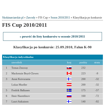
Skokinarciarskie.pl
»
Zawody
» FIS Cup »
Sezon 2010/2011
» Klasyfikacja po konkursie
FIS Cup 2010/2011
« powróć do listy konkursów w sezonie 2010/2011
Klasyfikacja po konkursie: 25.09.2010, Falun K-90
Klasyfikacja indywidualna
zawodnik
kraj
punkty
strata
1
Tomas Zmoray
232
2
Mackenzie Boyd-Clowes
223
-9
3
Anssi Koivuranta
200
-32
Lukas Mueller
200
-32
5
Fredrik Balkasen
175
-57
6
Ilmir Hazetdinov
160
-72
7
Lauri Asikainen
140
-92