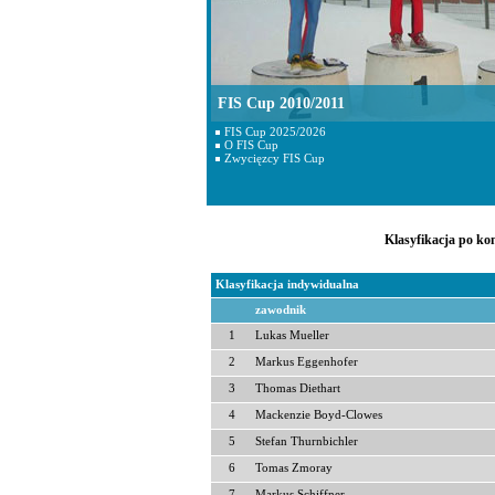
FIS Cup 2010/2011
FIS Cup 2025/2026
O FIS Cup
Zwycięzcy FIS Cup
Klasyfikacja po kon
Klasyfikacja indywidualna
zawodnik
1
Lukas Mueller
2
Markus Eggenhofer
3
Thomas Diethart
4
Mackenzie Boyd-Clowes
5
Stefan Thurnbichler
6
Tomas Zmoray
7
Markus Schiffner