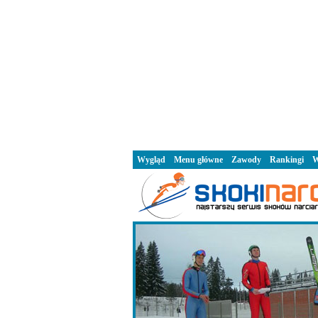
Wygląd
Menu główne
Zawody
Rankingi
W