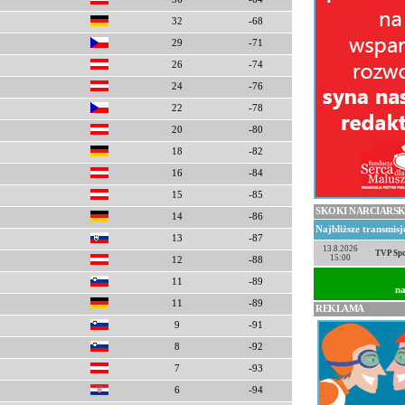
32
-68
29
-71
26
-74
24
-76
22
-78
20
-80
18
-82
16
-84
15
-85
SKOKI NARCIARSK
14
-86
Najbliższe transmis
13
-87
13.8.2026
TVP Spo
15:00
12
-88
11
-89
na
11
-89
REKLAMA
9
-91
8
-92
7
-93
6
-94