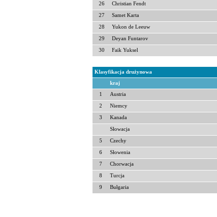
26
Christian Fendt
27
Samet Karta
28
Yukon de Leeuw
29
Deyan Funtarov
30
Faik Yuksel
Klasyfikacja drużynowa
kraj
1
Austria
2
Niemcy
3
Kanada
Słowacja
5
Czechy
6
Słowenia
7
Chorwacja
8
Turcja
9
Bułgaria