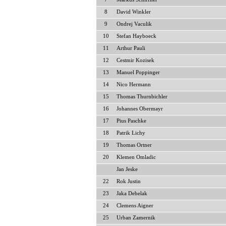
8
David Winkler
9
Ondrej Vaculik
10
Stefan Hayboeck
11
Arthur Pauli
12
Cestmir Kozisek
13
Manuel Poppinger
14
Nico Hermann
15
Thomas Thurnbichler
16
Johannes Obermayr
17
Pius Paschke
18
Patrik Lichy
19
Thomas Ortner
20
Klemen Omladic
Jan Jeske
22
Rok Justin
23
Jaka Debelak
24
Clemens Aigner
25
Urban Zamernik