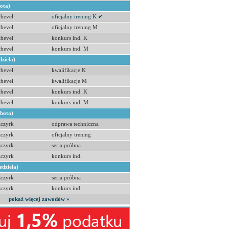
bota)
hevel
oficjalny trening K ✔
hevel
oficjalny trening M
hevel
konkurs ind. K
hevel
konkurs ind. M
dziela)
hevel
kwalifikacje K
hevel
kwalifikacje M
hevel
konkurs ind. K
hevel
konkurs ind. M
obota)
zczyrk
odprawa techniczna
zczyrk
oficjalny trening
zczyrk
seria próbna
zczyrk
konkurs ind.
edziela)
zczyrk
seria próbna
zczyrk
konkurs ind.
pokaż więcej zawodów »