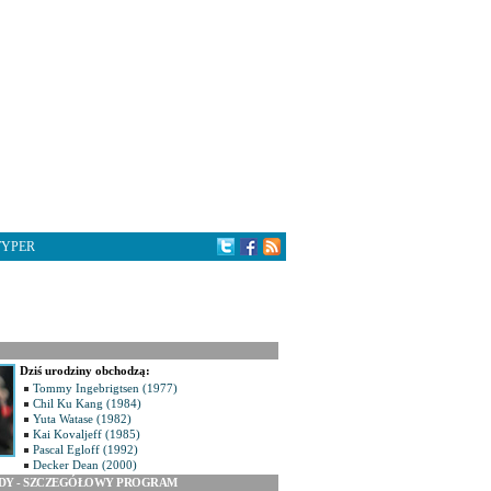
TYPER
Dziś urodziny obchodzą:
Tommy Ingebrigtsen (1977)
Chil Ku Kang (1984)
Yuta Watase (1982)
Kai Kovaljeff (1985)
Pascal Egloff (1992)
Decker Dean (2000)
ODY - SZCZEGÓŁOWY PROGRAM