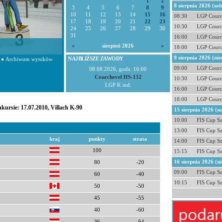
1
2
8 sierpnia 2026 (so
3
4
5
6
7
8
9
10
11
12
13
14
15
16
08:30
LGP Courc
17
18
19
20
21
22
23
10:30
LGP Courc
24
25
26
27
28
29
30
31
16:00
LGP Courc
«
sierpień 2026
»
18:00
LGP Courc
9 sierpnia 2026 (nie
NAJBLIŻSZE ZAWODY
Archiwum wyników
09:00
LGP Courc
08.08.2026, godz. 16:00
Courchevel HS-132
10:30
LGP Courc
LGP K ind.
16:00
LGP Courc
18:00
LGP Courc
kursie: 17.07.2010, Villach K-90
15 sierpnia 2026 (s
10:00
FIS Cup S
13:00
FIS Cup S
kraj
punkty
strata
14:00
FIS Cup S
100
15:15
FIS Cup S
16 sierpnia 2026 (ni
80
-20
09:00
FIS Cup S
60
-40
10:15
FIS Cup S
50
-50
45
-55
40
-60
36
-64