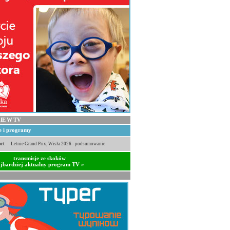
IE W TV
je i programy
rt
Letnie Grand Prix, Wisła 2026 - podsumowanie
transmisje ze skoków
jbardziej aktualny program TV »