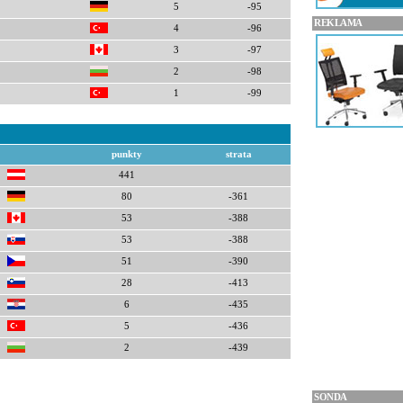
5
-95
REKLAMA
4
-96
3
-97
2
-98
1
-99
punkty
strata
441
80
-361
53
-388
53
-388
51
-390
28
-413
6
-435
5
-436
2
-439
SONDA