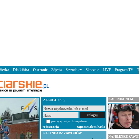
iedza
Dla kibica
O stronie
Zdjęcia
Zawodnicy
Skocznie
LIVE
Program TV
KALENDARIUM
ZALOGUJ SIĘ
pamiętaj na tym komputerze
rejestracja
zapomniałem hasło
KALENDARZ ZAWODÓW
NAJBLIŻSZE ZAW