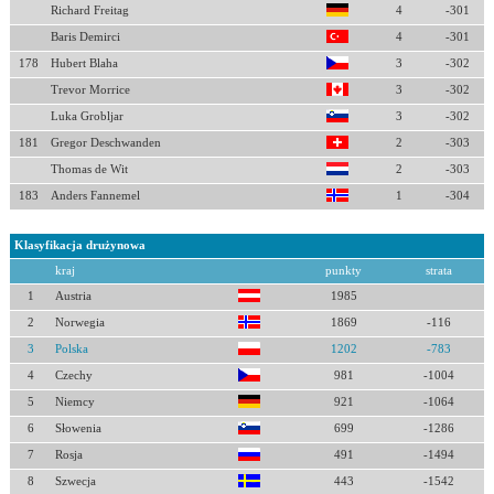
Richard Freitag
4
-301
Baris Demirci
4
-301
178
Hubert Blaha
3
-302
Trevor Morrice
3
-302
Luka Grobljar
3
-302
181
Gregor Deschwanden
2
-303
Thomas de Wit
2
-303
183
Anders Fannemel
1
-304
Klasyfikacja drużynowa
kraj
punkty
strata
1
Austria
1985
2
Norwegia
1869
-116
3
Polska
1202
-783
4
Czechy
981
-1004
5
Niemcy
921
-1064
6
Słowenia
699
-1286
7
Rosja
491
-1494
8
Szwecja
443
-1542