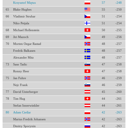
Krzysztof Miętus
57
-248
65
Blake Hughes
55
-250
66
Vladimir Struhar
51
-254
Niko Petjala
51
-254
68
Michael Hollenstein
50
-255
69
Jiri Mazoch
49
-256
70
Morten Oegar Rastad
48
-257
Fredrik Balkasen
48
-257
Alexander Mitz
48
-257
73
Saso Tadic
47
-258
Ronny Heer
47
-258
75
Jan Fuhre
46
-259
Nejc Frank
46
-259
77
David Unterberger
45
-260
78
Tim Hug
44
-261
Stefan Innerwinkler
44
-261
80
Adam Cieślar
42
-263
Marius Fredrik Johansen
42
-263
Dmitry Sporynin
42
-263