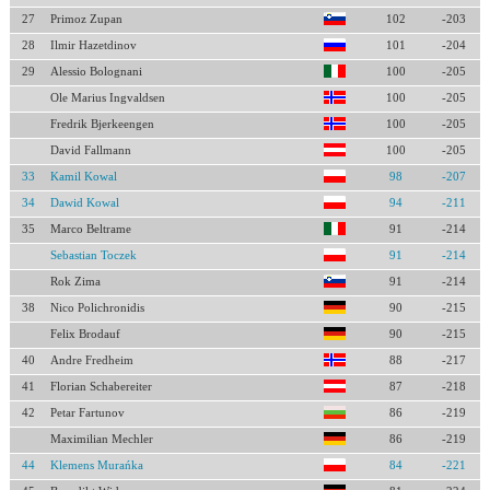
27
Primoz Zupan
102
-203
28
Ilmir Hazetdinov
101
-204
29
Alessio Bolognani
100
-205
Ole Marius Ingvaldsen
100
-205
Fredrik Bjerkeengen
100
-205
David Fallmann
100
-205
33
Kamil Kowal
98
-207
34
Dawid Kowal
94
-211
35
Marco Beltrame
91
-214
Sebastian Toczek
91
-214
Rok Zima
91
-214
38
Nico Polichronidis
90
-215
Felix Brodauf
90
-215
40
Andre Fredheim
88
-217
41
Florian Schabereiter
87
-218
42
Petar Fartunov
86
-219
Maximilian Mechler
86
-219
44
Klemens Murańka
84
-221