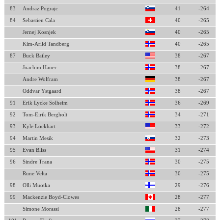
83
Andraz Pograjc
41
-264
84
Sebastien Cala
40
-265
Jernej Kosnjek
40
-265
Kim-Arild Tandberg
40
-265
87
Buck Bailey
38
-267
Joachim Hauer
38
-267
Andre Wolfram
38
-267
Oddvar Ystgaard
38
-267
91
Erik Lycke Solheim
36
-269
92
Tom-Eirik Bergholt
34
-271
93
Kyle Lockhart
33
-272
94
Martin Mesik
32
-273
95
Evan Bliss
31
-274
96
Sindre Trana
30
-275
Rune Velta
30
-275
98
Olli Muotka
29
-276
99
Mackenzie Boyd-Clowes
28
-277
Simone Morassi
28
-277