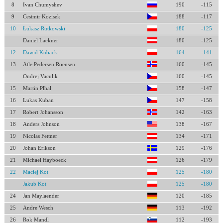
8
Ivan Chumyshev
190
-115
9
Cestmir Kozisek
188
-117
10
Łukasz Rutkowski
180
-125
Daniel Lackner
180
-125
12
Dawid Kubacki
164
-141
13
Atle Pedersen Roensen
160
-145
Ondrej Vaculik
160
-145
15
Martin Plhal
158
-147
16
Lukas Kuban
147
-158
17
Robert Johansson
142
-163
18
Anders Johnson
138
-167
19
Nicolas Fettner
134
-171
20
Johan Erikson
129
-176
21
Michael Hayboeck
126
-179
22
Maciej Kot
125
-180
Jakub Kot
125
-180
24
Jan Maylaender
120
-185
25
Andre Wesch
113
-192
26
Rok Mandl
112
-193