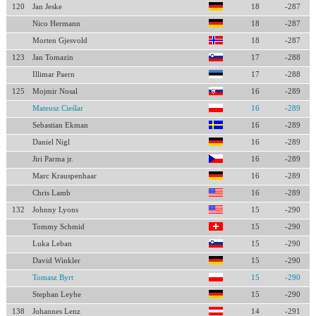
120
Jan Jeske
18
-287
Nico Hermann
18
-287
Morten Gjesvold
18
-287
123
Jan Tomazin
17
-288
Illimar Paern
17
-288
125
Mojmir Nosal
16
-289
Mateusz Cieślar
16
-289
Sebastian Ekman
16
-289
Daniel Nigl
16
-289
Jiri Parma jr.
16
-289
Marc Krauspenhaar
16
-289
Chris Lamb
16
-289
132
Johnny Lyons
15
-290
Tommy Schmid
15
-290
Luka Leban
15
-290
David Winkler
15
-290
Tomasz Byrt
15
-290
Stephan Leyhe
15
-290
138
Johannes Lenz
14
-291