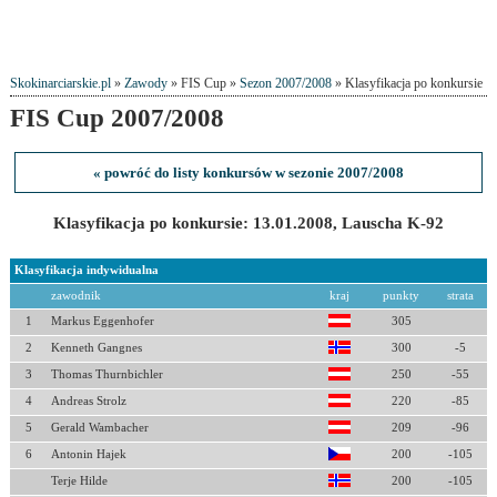
Skokinarciarskie.pl
»
Zawody
» FIS Cup »
Sezon 2007/2008
» Klasyfikacja po konkursie
FIS Cup 2007/2008
« powróć do listy konkursów w sezonie 2007/2008
Klasyfikacja po konkursie: 13.01.2008, Lauscha K-92
Klasyfikacja indywidualna
zawodnik
kraj
punkty
strata
1
Markus Eggenhofer
305
2
Kenneth Gangnes
300
-5
3
Thomas Thurnbichler
250
-55
4
Andreas Strolz
220
-85
5
Gerald Wambacher
209
-96
6
Antonin Hajek
200
-105
Terje Hilde
200
-105