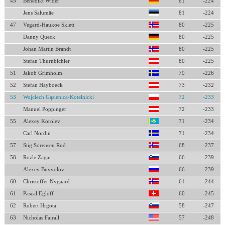
45
Benedikt Wider
81
-224
Jens Salumäe
81
-224
47
Vegard-Haukoe Sklett
80
-225
Danny Queck
80
-225
Johan Martin Brandt
80
-225
Stefan Thurnbichler
80
-225
51
Jakob Grimholm
79
-226
52
Stefan Hayboeck
73
-232
53
Wojciech Gąsienica-Kotelnicki
72
-233
Manuel Poppinger
72
-233
55
Alexey Korolev
71
-234
Carl Nordin
71
-234
57
Stig Sorensen Rud
68
-237
58
Rozle Zagar
66
-239
Alexey Buyvolov
66
-239
60
Christoffer Nygaard
61
-244
61
Pascal Egloff
60
-245
62
Robert Hrgota
58
-247
63
Nicholas Fairall
57
-248