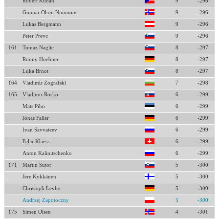
Robert Kuban
9
-296
Gunnar Olsen Nimmons
9
-296
Lukas Bergmann
9
-296
Peter Prevc
9
-296
161
Tomaz Naglic
8
-297
Ronny Huebner
8
-297
Luka Brnot
8
-297
164
Vladimir Zografski
7
-298
165
Vladimir Rosko
6
-299
Mats Piho
6
-299
Jonas Faller
6
-299
Ivan Savvateev
6
-299
Felix Klaesi
6
-299
Anton Kalinitschenko
6
-299
171
Martin Sutor
5
-300
Jere Kykkänen
5
-300
Christoph Leyhe
5
-300
Andrzej Zapotoczny
5
-300
175
Simen Olsen
4
-301