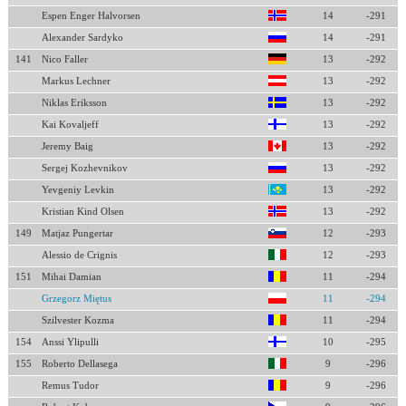
Espen Enger Halvorsen
14
-291
Alexander Sardyko
14
-291
141
Nico Faller
13
-292
Markus Lechner
13
-292
Niklas Eriksson
13
-292
Kai Kovaljeff
13
-292
Jeremy Baig
13
-292
Sergej Kozhevnikov
13
-292
Yevgeniy Levkin
13
-292
Kristian Kind Olsen
13
-292
149
Matjaz Pungertar
12
-293
Alessio de Crignis
12
-293
151
Mihai Damian
11
-294
Grzegorz Miętus
11
-294
Szilvester Kozma
11
-294
154
Anssi Ylipulli
10
-295
155
Roberto Dellasega
9
-296
Remus Tudor
9
-296