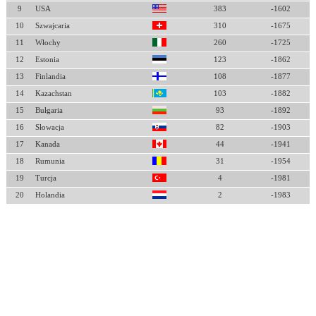
9
USA
383
-1602
10
Szwajcaria
310
-1675
11
Włochy
260
-1725
12
Estonia
123
-1862
13
Finlandia
108
-1877
14
Kazachstan
103
-1882
15
Bułgaria
93
-1892
16
Słowacja
82
-1903
17
Kanada
44
-1941
18
Rumunia
31
-1954
19
Turcja
4
-1981
20
Holandia
2
-1983