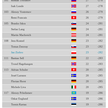
101
Roman Trofimov
27
-278
Isak Lunde
27
-278
103
Alexey Vostretsov
26
-279
Remi Francais
26
-279
105
Branko Iskra
24
-281
Stefan Lang
24
-281
Martin Machreich
24
-281
108
Jens Kratzel
23
-282
Tomas Zmoray
23
-282
Jan Ziobro
23
-282
111
Bastian Sell
22
-283
Trond Hagehaugen
22
-283
113
Adrian Schuler
20
-285
Josef Larsson
20
-285
Florian Horst
20
-285
Michele Liva
20
-285
117
Alexey Pchelintsev
19
-286
Oskar Englund
19
-286
Toenis Kartau
19
-286