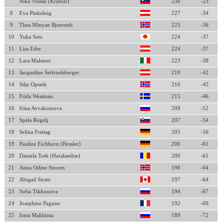
Nika Vodan (Kriznar)
238
-23
8
Eva Pinkelnig
227
-34
9
Thea Minyan Bjoerseth
225
-36
10
Yuka Seto
224
-37
11
Lisa Eder
224
-37
12
Lara Malsiner
223
-38
13
Jacqueline Seifriedsberger
219
-42
14
Silje Opseth
216
-45
15
Frida Westman
215
-46
16
Irina Avvakumova
209
-52
17
Spela Rogelj
207
-54
18
Selina Freitag
205
-56
19
Pauline Eichhorn (Hessler)
200
-61
20
Daniela Toth (Haralambie)
200
-61
21
Anna Odine Stroem
198
-64
22
Abigail Strate
197
-64
23
Sofia Tikhonova
194
-67
24
Josephine Pagnier
192
-69
25
Irma Makhinia
189
-72