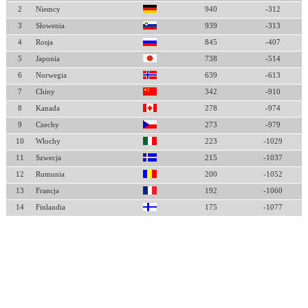
2
Niemcy
940
-312
3
Słowenia
939
-313
4
Rosja
845
-407
5
Japonia
738
-514
6
Norwegia
639
-613
7
Chiny
342
-910
8
Kanada
278
-974
9
Czechy
273
-979
10
Włochy
223
-1029
11
Szwecja
215
-1037
12
Rumunia
200
-1052
13
Francja
192
-1060
14
Finlandia
175
-1077