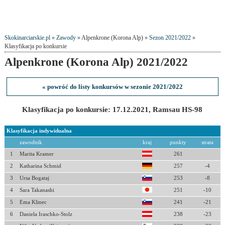
Skokinarciarskie.pl
»
Zawody
» Alpenkrone (Korona Alp) »
Sezon 2021/2022
»
Klasyfikacja po konkursie
Alpenkrone (Korona Alp) 2021/2022
« powróć do listy konkursów w sezonie 2021/2022
Klasyfikacja po konkursie: 17.12.2021, Ramsau HS-98
Klasyfikacja indywidualna
zawodnik
kraj
punkty
strata
1
Marita Kramer
261
2
Katharina Schmid
257
-4
3
Ursa Bogataj
253
-8
4
Sara Takanashi
251
-10
5
Ema Klinec
241
-21
6
Daniela Iraschko-Stolz
238
-23