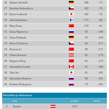
26
Juliane Seyfarth
186
-75
27
Karolina Indrackova
182
-79
28
Kaori Iwabuchi
182
-79
29
Julia Kykkänen
175
-86
30
Bing Dong
170
-91
31
Anna Shpyneva
93
-168
32
Anna Hollandt
93
-169
33
Klara Ulrichova
90
-171
34
Xueyao Li
90
-171
35
Chiara Kreuzer
82
-179
36
Qingyue Peng
82
-179
37
Alexandria Loutitt
81
-180
38
Yuki Ito
81
-181
39
Alexandra Kustova
80
-181
40
Kristina Prokopeva
79
-182
Klasyfikacja drużynowa
kraj
punkty
strata
1
Austria
1252