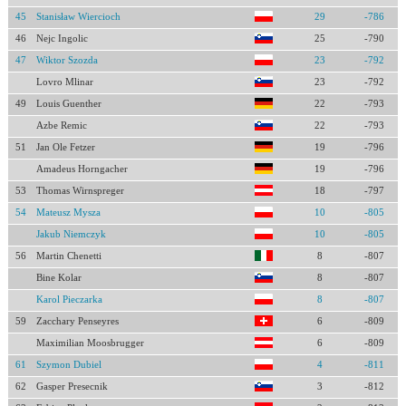
45
Stanisław Wiercioch
29
-786
46
Nejc Ingolic
25
-790
47
Wiktor Szozda
23
-792
Lovro Mlinar
23
-792
49
Louis Guenther
22
-793
Azbe Remic
22
-793
51
Jan Ole Fetzer
19
-796
Amadeus Horngacher
19
-796
53
Thomas Wirnspreger
18
-797
54
Mateusz Mysza
10
-805
Jakub Niemczyk
10
-805
56
Martin Chenetti
8
-807
Bine Kolar
8
-807
Karol Pieczarka
8
-807
59
Zacchary Penseyres
6
-809
Maximilian Moosbrugger
6
-809
61
Szymon Dubiel
4
-811
62
Gasper Presecnik
3
-812