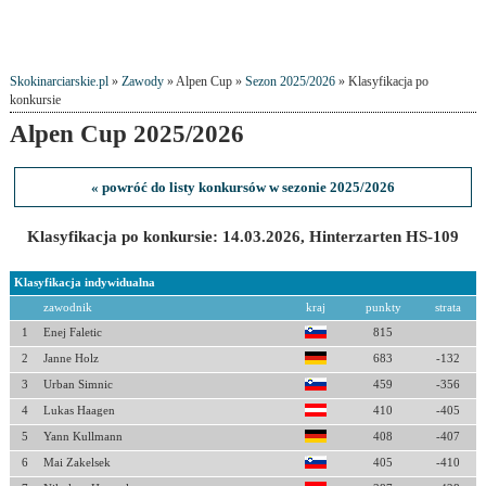
Skokinarciarskie.pl
»
Zawody
» Alpen Cup »
Sezon 2025/2026
» Klasyfikacja po
konkursie
Alpen Cup 2025/2026
« powróć do listy konkursów w sezonie 2025/2026
Klasyfikacja po konkursie: 14.03.2026, Hinterzarten HS-109
Klasyfikacja indywidualna
zawodnik
kraj
punkty
strata
1
Enej Faletic
815
2
Janne Holz
683
-132
3
Urban Simnic
459
-356
4
Lukas Haagen
410
-405
5
Yann Kullmann
408
-407
6
Mai Zakelsek
405
-410