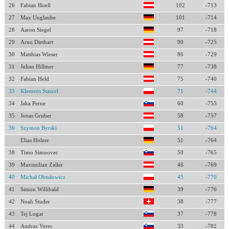
26
Fabian Hoell
102
-713
27
Max Unglaube
101
-714
28
Aaron Siegel
97
-718
29
Arno Diethart
90
-725
30
Matthias Wieser
86
-729
31
Julian Hillmer
77
-738
32
Fabian Held
75
-740
33
Klemens Staszel
71
-744
34
Jaka Perne
60
-755
35
Jonas Gruber
58
-757
36
Szymon Byrski
51
-764
Elias Holzer
51
-764
38
Timo Simnovec
50
-765
39
Maximilian Zaller
46
-769
40
Michał Obtułowicz
45
-770
41
Simon Willibald
39
-776
42
Noah Studer
38
-777
43
Tej Logar
37
-778
44
Andraz Veres
33
-782