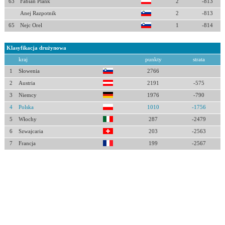
63
Fabian Plank
2
-813
Anej Razpotnik
2
-813
65
Nejc Orel
1
-814
Klasyfikacja drużynowa
kraj
punkty
strata
1
Słowenia
2766
2
Austria
2191
-575
3
Niemcy
1976
-790
4
Polska
1010
-1756
5
Włochy
287
-2479
6
Szwajcaria
203
-2563
7
Francja
199
-2567