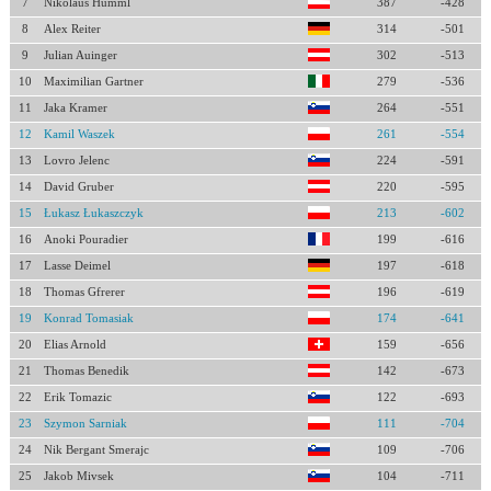
7
Nikolaus Humml
387
-428
8
Alex Reiter
314
-501
9
Julian Auinger
302
-513
10
Maximilian Gartner
279
-536
11
Jaka Kramer
264
-551
12
Kamil Waszek
261
-554
13
Lovro Jelenc
224
-591
14
David Gruber
220
-595
15
Łukasz Łukaszczyk
213
-602
16
Anoki Pouradier
199
-616
17
Lasse Deimel
197
-618
18
Thomas Gfrerer
196
-619
19
Konrad Tomasiak
174
-641
20
Elias Arnold
159
-656
21
Thomas Benedik
142
-673
22
Erik Tomazic
122
-693
23
Szymon Sarniak
111
-704
24
Nik Bergant Smerajc
109
-706
25
Jakob Mivsek
104
-711