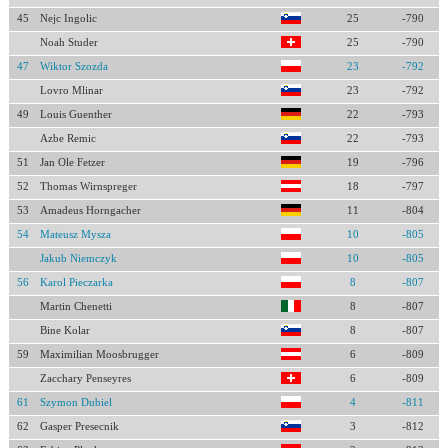
45
Nejc Ingolic
25
-790
Noah Studer
25
-790
47
Wiktor Szozda
23
-792
Lovro Mlinar
23
-792
49
Louis Guenther
22
-793
Azbe Remic
22
-793
51
Jan Ole Fetzer
19
-796
52
Thomas Wirnspreger
18
-797
53
Amadeus Horngacher
11
-804
54
Mateusz Mysza
10
-805
Jakub Niemczyk
10
-805
56
Karol Pieczarka
8
-807
Martin Chenetti
8
-807
Bine Kolar
8
-807
59
Maximilian Moosbrugger
6
-809
Zacchary Penseyres
6
-809
61
Szymon Dubiel
4
-811
62
Gasper Presecnik
3
-812