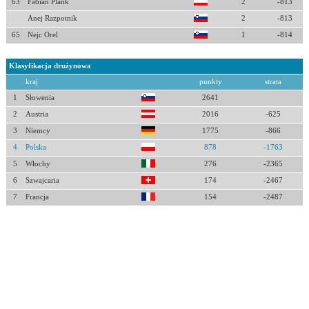
63
Fabian Plank
2
-813
Anej Razpotnik
2
-813
65
Nejc Orel
1
-814
Klasyfikacja drużynowa
kraj
punkty
strata
1
Słowenia
2641
2
Austria
2016
-625
3
Niemcy
1775
-866
4
Polska
878
-1763
5
Włochy
276
-2365
6
Szwajcaria
174
-2467
7
Francja
154
-2487