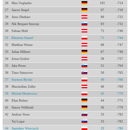
26
Max Unglaube
101
-714
27
Aaron Siegel
97
-718
28
Arno Diethart
90
-725
29
Nik Bergant Smerajc
83
-732
30
Fabian Held
75
-740
31
Klemens Staszel
71
-744
32
Matthias Wieser
68
-747
33
Julian Hillmer
67
-748
34
Jonas Gruber
58
-757
35
Jaka Perne
51
-764
36
Timo Simnovec
50
-765
37
Szymon Byrski
49
-766
38
Maximilian Zaller
46
-769
39
Michał Obtułowicz
45
-770
40
Elias Holzer
44
-771
41
Simon Willibald
36
-779
42
Andraz Veres
33
-782
Tej Logar
33
-782
44
Stanisław Wiercioch
29
-786