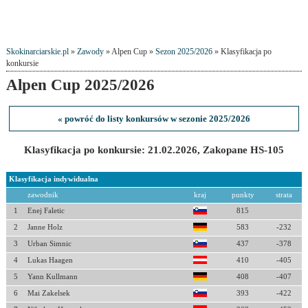
Skokinarciarskie.pl
»
Zawody
» Alpen Cup »
Sezon 2025/2026
» Klasyfikacja po
konkursie
Alpen Cup 2025/2026
« powróć do listy konkursów w sezonie 2025/2026
Klasyfikacja po konkursie: 21.02.2026, Zakopane HS-105
Klasyfikacja indywidualna
zawodnik
kraj
punkty
strata
1
Enej Faletic
815
2
Janne Holz
583
-232
3
Urban Simnic
437
-378
4
Lukas Haagen
410
-405
5
Yann Kullmann
408
-407
6
Mai Zakelsek
393
-422