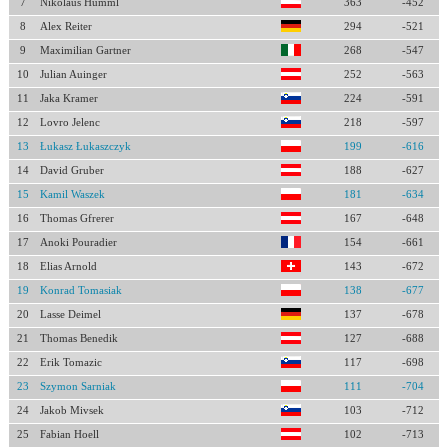
7
Nikolaus Humml
363
-452
8
Alex Reiter
294
-521
9
Maximilian Gartner
268
-547
10
Julian Auinger
252
-563
11
Jaka Kramer
224
-591
12
Lovro Jelenc
218
-597
13
Łukasz Łukaszczyk
199
-616
14
David Gruber
188
-627
15
Kamil Waszek
181
-634
16
Thomas Gfrerer
167
-648
17
Anoki Pouradier
154
-661
18
Elias Arnold
143
-672
19
Konrad Tomasiak
138
-677
20
Lasse Deimel
137
-678
21
Thomas Benedik
127
-688
22
Erik Tomazic
117
-698
23
Szymon Sarniak
111
-704
24
Jakob Mivsek
103
-712
25
Fabian Hoell
102
-713