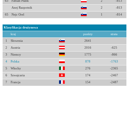
63
Fabian Plank
2
-813
Anej Razpotnik
2
-813
65
Nejc Orel
1
-814
Klasyfikacja drużynowa
kraj
punkty
strata
1
Słowenia
2641
2
Austria
2016
-625
3
Niemcy
1775
-866
4
Polska
878
-1763
5
Włochy
276
-2365
6
Szwajcaria
174
-2467
7
Francja
154
-2487