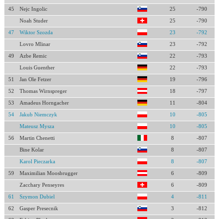
45
Nejc Ingolic
25
-790
Noah Studer
25
-790
47
Wiktor Szozda
23
-792
Lovro Mlinar
23
-792
49
Azbe Remic
22
-793
Louis Guenther
22
-793
51
Jan Ole Fetzer
19
-796
52
Thomas Wirnspreger
18
-797
53
Amadeus Horngacher
11
-804
54
Jakub Niemczyk
10
-805
Mateusz Mysza
10
-805
56
Martin Chenetti
8
-807
Bine Kolar
8
-807
Karol Pieczarka
8
-807
59
Maximilian Moosbrugger
6
-809
Zacchary Penseyres
6
-809
61
Szymon Dubiel
4
-811
62
Gasper Presecnik
3
-812