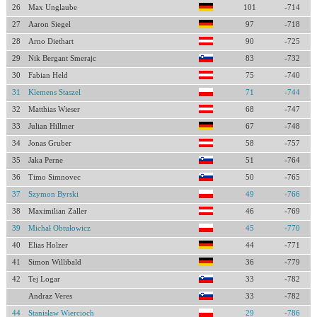
26
Max Unglaube
101
-714
27
Aaron Siegel
97
-718
28
Arno Diethart
90
-725
29
Nik Bergant Smerajc
83
-732
30
Fabian Held
75
-740
31
Klemens Staszel
71
-744
32
Matthias Wieser
68
-747
33
Julian Hillmer
67
-748
34
Jonas Gruber
58
-757
35
Jaka Perne
51
-764
36
Timo Simnovec
50
-765
37
Szymon Byrski
49
-766
38
Maximilian Zaller
46
-769
39
Michał Obtułowicz
45
-770
40
Elias Holzer
44
-771
41
Simon Willibald
36
-779
42
Tej Logar
33
-782
Andraz Veres
33
-782
44
Stanisław Wiercioch
29
-786