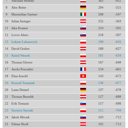
7
Nikolaus Humml
363
-452
8
Alex Reiter
294
-521
9
Maximilian Gartner
268
-547
10
Julian Auinger
252
-563
11
Jaka Kramer
224
-591
12
Lovro Jelenc
218
-597
13
Łukasz Łukaszczyk
199
-616
14
David Gruber
188
-627
15
Kamil Waszek
181
-634
16
Thomas Gfrerer
167
-648
17
Anoki Pouradier
154
-661
18
Elias Arnold
143
-672
19
Konrad Tomasiak
138
-677
20
Lasse Deimel
137
-678
21
Thomas Benedik
127
-688
22
Erik Tomazic
117
-698
23
Szymon Sarniak
111
-704
24
Jakob Mivsek
103
-712
25
Fabian Hoell
102
-713