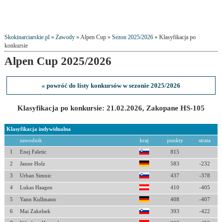
Skokinarciarskie.pl
»
Zawody
» Alpen Cup »
Sezon 2025/2026
» Klasyfikacja po
konkursie
Alpen Cup 2025/2026
« powróć do listy konkursów w sezonie 2025/2026
Klasyfikacja po konkursie: 21.02.2026, Zakopane HS-105
Klasyfikacja indywidualna
zawodnik
kraj
punkty
strata
1
Enej Faletic
815
2
Janne Holz
583
-232
3
Urban Simnic
437
-378
4
Lukas Haagen
410
-405
5
Yann Kullmann
408
-407
6
Mai Zakelsek
393
-422