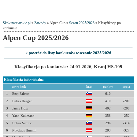
Skokinarciarskie.pl
»
Zawody
» Alpen Cup »
Sezon 2025/2026
» Klasyfikacja po
konkursie
Alpen Cup 2025/2026
« powróć do listy konkursów w sezonie 2025/2026
Klasyfikacja po konkursie: 24.01.2026, Kranj HS-109
Klasyfikacja indywidualna
zawodnik
kraj
punkty
strata
1
Enej Faletic
610
2
Lukas Haagen
410
-200
3
Janne Holz
402
-208
4
Yann Kullmann
358
-252
5
Urban Simnic
296
-314
6
Nikolaus Humml
283
-327