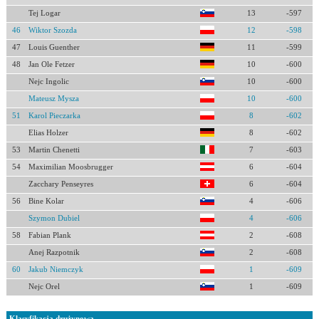
Tej Logar
13
-597
46
Wiktor Szozda
12
-598
47
Louis Guenther
11
-599
48
Jan Ole Fetzer
10
-600
Nejc Ingolic
10
-600
Mateusz Mysza
10
-600
51
Karol Pieczarka
8
-602
Elias Holzer
8
-602
53
Martin Chenetti
7
-603
54
Maximilian Moosbrugger
6
-604
Zacchary Penseyres
6
-604
56
Bine Kolar
4
-606
Szymon Dubiel
4
-606
58
Fabian Plank
2
-608
Anej Razpotnik
2
-608
60
Jakub Niemczyk
1
-609
Nejc Orel
1
-609
Klasyfikacja drużynowa