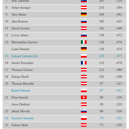
7
Mai Zakelsek
281
-329
8
Julian Auinger
216
-394
9
Alex Reiter
209
-401
10
Jaka Kramer
185
-425
11
David Gruber
162
-448
12
Lovro Jelenc
138
-472
13
Maximilian Gartner
136
-474
Lasse Deimel
136
-474
15
Łukasz Łukaszczyk
135
-475
16
Anoki Pouradier
132
-478
17
Thomas Gfrerer
121
-489
18
Fabian Hoell
102
-508
19
Thomas Benedik
97
-513
Kamil Waszek
97
-513
21
Elias Arnold
90
-520
Arno Diethart
90
-520
23
Jakob Mivsek
80
-530
24
Szymon Sarniak
79
-531
25
Fabian Held
75
-535