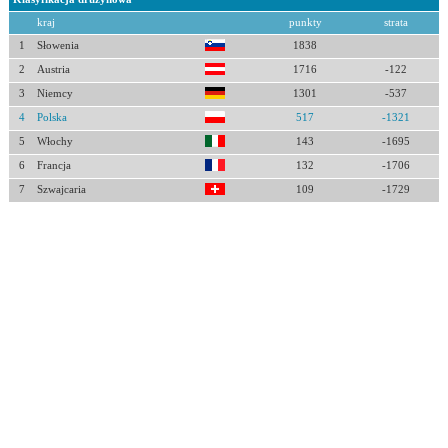
kraj
punkty
strata
1
Słowenia
1838
2
Austria
1716
-122
3
Niemcy
1301
-537
4
Polska
517
-1321
5
Włochy
143
-1695
6
Francja
132
-1706
7
Szwajcaria
109
-1729