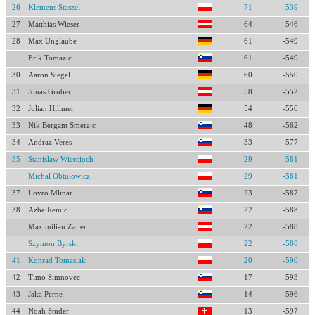
26
Klemens Staszel
71
-539
27
Matthias Wieser
64
-546
28
Max Unglaube
61
-549
Erik Tomazic
61
-549
30
Aaron Siegel
60
-550
31
Jonas Gruber
58
-552
32
Julian Hillmer
54
-556
33
Nik Bergant Smerajc
48
-562
34
Andraz Veres
33
-577
35
Stanisław Wiercioch
29
-581
Michał Obtułowicz
29
-581
37
Lovro Mlinar
23
-587
38
Azbe Remic
22
-588
Maximilian Zaller
22
-588
Szymon Byrski
22
-588
41
Konrad Tomasiak
20
-590
42
Timo Simnovec
17
-593
43
Jaka Perne
14
-596
44
Noah Studer
13
-597