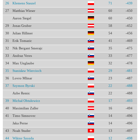
26
Klemens Staszel
71
-439
27
Matthias Wieser
60
-450
Aaron Siegel
60
-450
29
Jonas Gruber
58
-452
30
Julian Hillmer
54
-456
31
Erik Tomazic
41
-469
32
Nik Bergant Smerajc
35
-475
33
Andraz Veres
33
-477
34
Max Unglaube
32
-478
35
Stanisław Wiercioch
29
-481
36
Lovro Mlinar
23
-487
37
Szymon Byrski
22
-488
Azbe Remic
22
-488
39
Michał Obtułowicz
17
-493
40
Maximilian Zaller
16
-494
41
Timo Simnovec
14
-496
Jaka Perne
14
-496
43
Noah Studer
13
-497
44
Wiktor Szozda
12
-498