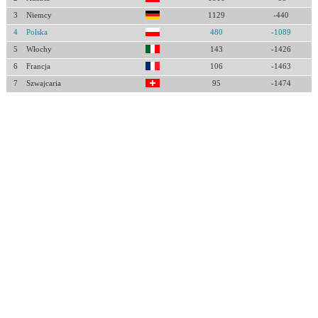
3
Niemcy
1129
-440
4
Polska
480
-1089
5
Włochy
143
-1426
6
Francja
106
-1463
7
Szwajcaria
95
-1474