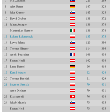
7
Mai Zakelsek
221
-289
8
Alex Reiter
187
-323
9
Jaka Kramer
185
-325
10
David Gruber
138
-372
11
Julian Auinger
136
-374
Maximilian Gartner
136
-374
13
Łukasz Łukaszczyk
135
-375
14
Lovro Jelenc
120
-390
15
Thomas Gfrerer
114
-396
16
Anoki Pouradier
106
-404
17
Fabian Hoell
102
-408
18
Lasse Deimel
96
-414
19
Kamil Waszek
82
-428
20
Thomas Benedik
81
-429
21
Szymon Sarniak
79
-431
Arno Diethart
79
-431
23
Elias Arnold
76
-434
24
Jakob Mivsek
75
-435
Fabian Held
75
-435