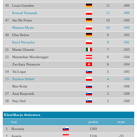
45
Louis Guenther
11
-499
Konrad Tomasiak
11
-499
47
Jan Ole Fetzer
10
-500
Mateusz Mysza
10
-500
49
Elias Holzer
8
-502
Karol Pieczarka
8
-502
51
Martin Chenetti
7
-503
52
Maximilian Moosbrugger
6
-504
Zacchary Penseyres
6
-504
54
Tej Logar
5
-505
55
Szymon Dubiel
4
-506
Bine Kolar
4
-506
57
Anej Razpotnik
2
-508
58
Nejc Orel
1
-509
Klasyfikacja drużynowa
kraj
punkty
strata
1
Słowenia
1569
2
Austria
1516
-53