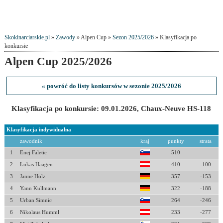
Skokinarciarskie.pl
»
Zawody
» Alpen Cup »
Sezon 2025/2026
» Klasyfikacja po
konkursie
Alpen Cup 2025/2026
« powróć do listy konkursów w sezonie 2025/2026
Klasyfikacja po konkursie: 09.01.2026, Chaux-Neuve HS-118
Klasyfikacja indywidualna
zawodnik
kraj
punkty
strata
1
Enej Faletic
510
2
Lukas Haagen
410
-100
3
Janne Holz
357
-153
4
Yann Kullmann
322
-188
5
Urban Simnic
264
-246
6
Nikolaus Humml
233
-277