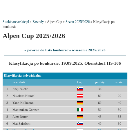
Skokinarciarskie.pl
»
Zawody
» Alpen Cup »
Sezon 2025/2026
» Klasyfikacja po
konkursie
Alpen Cup 2025/2026
« powróć do listy konkursów w sezonie 2025/2026
Klasyfikacja po konkursie: 19.09.2025, Oberstdorf HS-106
Klasyfikacja indywidualna
zawodnik
kraj
punkty
strata
1
Enej Faletic
100
2
Nikolaus Humml
80
-20
3
Yann Kullmann
60
-40
4
Maximilian Gartner
50
-50
5
Alex Reiter
45
-55
6
Mai Zakelsek
40
-60