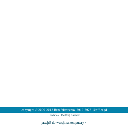
copyright © 2000-2012 Benefaktor.com, 2012-2026 10office.pl
Facebook
|
Twitter
|
Kontakt
przejdź do wersji na komputery »