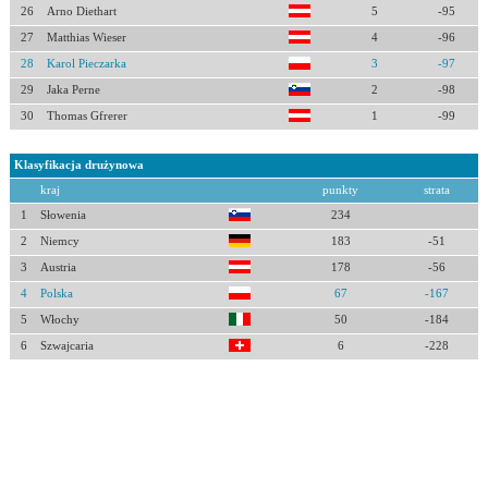
26
Arno Diethart
5
-95
27
Matthias Wieser
4
-96
28
Karol Pieczarka
3
-97
29
Jaka Perne
2
-98
30
Thomas Gfrerer
1
-99
Klasyfikacja drużynowa
kraj
punkty
strata
1
Słowenia
234
2
Niemcy
183
-51
3
Austria
178
-56
4
Polska
67
-167
5
Włochy
50
-184
6
Szwajcaria
6
-228