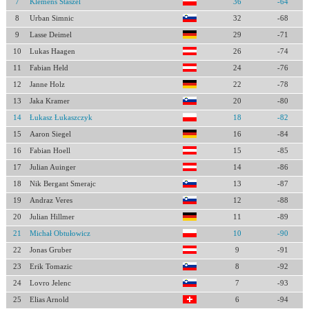
7
Klemens Staszel
36
-64
8
Urban Simnic
32
-68
9
Lasse Deimel
29
-71
10
Lukas Haagen
26
-74
11
Fabian Held
24
-76
12
Janne Holz
22
-78
13
Jaka Kramer
20
-80
14
Łukasz Łukaszczyk
18
-82
15
Aaron Siegel
16
-84
16
Fabian Hoell
15
-85
17
Julian Auinger
14
-86
18
Nik Bergant Smerajc
13
-87
19
Andraz Veres
12
-88
20
Julian Hillmer
11
-89
21
Michał Obtułowicz
10
-90
22
Jonas Gruber
9
-91
23
Erik Tomazic
8
-92
24
Lovro Jelenc
7
-93
25
Elias Arnold
6
-94