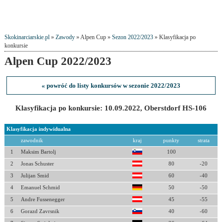
Skokinarciarskie.pl
»
Zawody
» Alpen Cup »
Sezon 2022/2023
» Klasyfikacja po
konkursie
Alpen Cup 2022/2023
« powróć do listy konkursów w sezonie 2022/2023
Klasyfikacja po konkursie: 10.09.2022, Oberstdorf HS-106
Klasyfikacja indywidualna
zawodnik
kraj
punkty
strata
1
Maksim Bartolj
100
2
Jonas Schuster
80
-20
3
Julijan Smid
60
-40
4
Emanuel Schmid
50
-50
5
Andre Fussenegger
45
-55
6
Gorazd Zavrsnik
40
-60