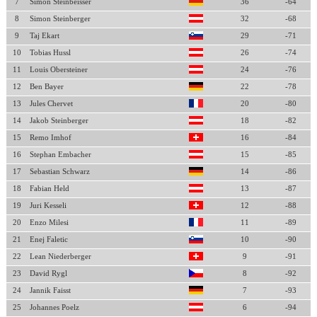
7
Simon Steinbeisser
36
-64
8
Simon Steinberger
32
-68
9
Taj Ekart
29
-71
10
Tobias Hussl
26
-74
11
Louis Obersteiner
24
-76
12
Ben Bayer
22
-78
13
Jules Chervet
20
-80
14
Jakob Steinberger
18
-82
15
Remo Imhof
16
-84
16
Stephan Embacher
15
-85
17
Sebastian Schwarz
14
-86
18
Fabian Held
13
-87
19
Juri Kesseli
12
-88
20
Enzo Milesi
11
-89
21
Enej Faletic
10
-90
22
Lean Niederberger
9
-91
23
David Rygl
8
-92
24
Jannik Faisst
7
-93
25
Johannes Poelz
6
-94