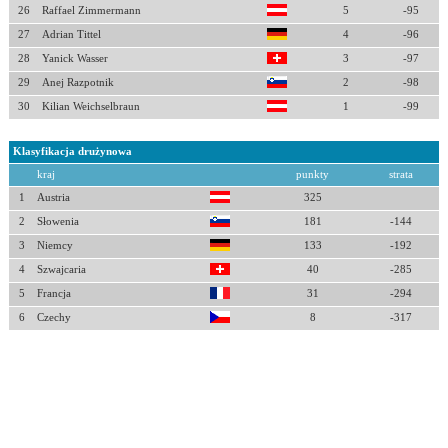
26
Raffael Zimmermann
5
-95
27
Adrian Tittel
4
-96
28
Yanick Wasser
3
-97
29
Anej Razpotnik
2
-98
30
Kilian Weichselbraun
1
-99
Klasyfikacja drużynowa
kraj
punkty
strata
1
Austria
325
2
Słowenia
181
-144
3
Niemcy
133
-192
4
Szwajcaria
40
-285
5
Francja
31
-294
6
Czechy
8
-317