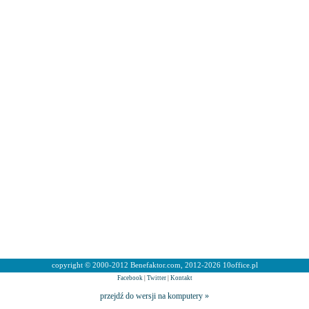
copyright © 2000-2012 Benefaktor.com, 2012-2026 10office.pl
Facebook
|
Twitter
|
Kontakt
przejdź do wersji na komputery »