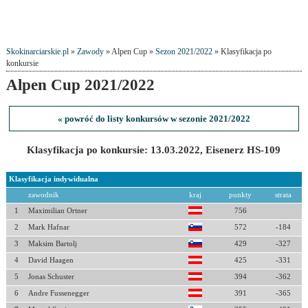
Skokinarciarskie.pl
»
Zawody
» Alpen Cup »
Sezon 2021/2022
» Klasyfikacja po
konkursie
Alpen Cup 2021/2022
« powróć do listy konkursów w sezonie 2021/2022
Klasyfikacja po konkursie: 13.03.2022, Eisenerz HS-109
Klasyfikacja indywidualna
zawodnik
kraj
punkty
strata
1
Maximilian Ortner
756
2
Mark Hafnar
572
-184
3
Maksim Bartolj
429
-327
4
David Haagen
425
-331
5
Jonas Schuster
394
-362
6
Andre Fussenegger
391
-365