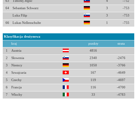
63
Timotej Jeglic
4
-752
64
Sebastian Schwarz
3
-753
Luka Filip
3
-753
66
Lukas Nellenschulte
1
-755
Klasyfikacja drużynowa
kraj
punkty
strata
1
Austria
4816
2
Słowenia
2340
-2476
3
Niemcy
1050
-3766
4
Szwajcaria
167
-4649
5
Czechy
119
-4697
6
Francja
116
-4700
7
Włochy
33
-4783