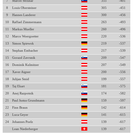
7
Marcel Strzinar
355
-401
8
Louis Obersteiner
305
-451
9
Hannes Landerer
300
-456
10
Raffael Zimmermann
263
-493
11
Markus Mueller
260
-496
12
Marco Woergoetter
220
-536
13
Simon Spiewok
219
-537
14
Stephan Embacher
217
-539
15
Gorazd Zavrsnik
209
-547
16
Dominik Kulmitzer
207
-549
17
Xaver Aigner
200
-556
18
Julijan Smid
199
-557
19
Taj Ekart
181
-575
20
Anej Razpotnik
174
-582
21
Paul Justus Grundmann
159
-597
22
Finn Braun
142
-614
23
Luca Geyer
141
-615
24
Johannes Poelz
139
-617
Lean Niederberger
139
-617