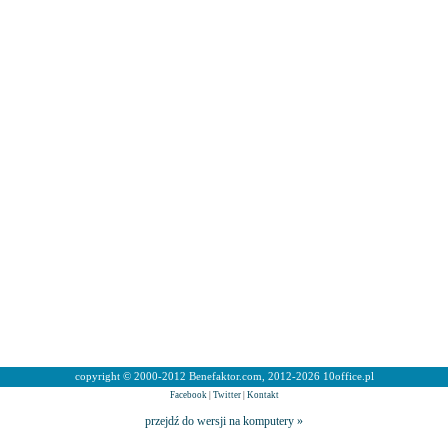
copyright © 2000-2012 Benefaktor.com, 2012-2026 10office.pl
Facebook
|
Twitter
|
Kontakt
przejdź do wersji na komputery »