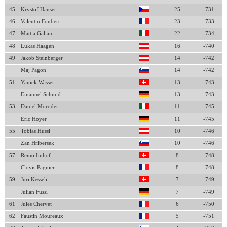
45
Krystof Hauser
25
-731
46
Valentin Foubert
23
-733
47
Mattia Galiani
22
-734
48
Lukas Haagen
16
-740
49
Jakob Steinberger
14
-742
Maj Pagon
14
-742
51
Yanick Wasser
13
-743
Emanuel Schmid
13
-743
53
Daniel Moroder
11
-745
Eric Hoyer
11
-745
55
Tobias Hussl
10
-746
Zan Hribersek
10
-746
57
Remo Imhof
8
-748
Clovis Pagnier
8
-748
59
Juri Kesseli
7
-749
Julian Fussi
7
-749
61
Jules Chervet
6
-750
62
Faustin Moureaux
5
-751