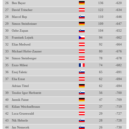
26
Ben Bayer
136
-620
27
David Tritscher
122
-634
28
Marcel Rep
110
-646
29
Simon Steinbeisser
109
-647
30
Ozbe Zupan
104
-652
31
Frantisek Lejsek
94
-662
32
Elias Medwed
92
-664
33
Michael Hofer-Zauner
80
-676
34
Simon Steinberger
78
-678
35
Enzo Milesi
74
-682
36
Enej Faletic
65
-691
37
Elia Ernst
62
-694
Adrian Tittel
62
-694
39
Teodor Igor Herbstritt
56
-700
40
Jannik Faisst
47
-709
41
Kilian Weichselbraun
37
-719
42
Luca Gruenwald
29
-727
43
Nik Heberle
28
-728
44
Jan Nemecek
26
-730