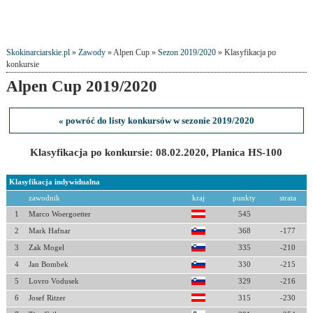
Skokinarciarskie.pl
»
Zawody
» Alpen Cup »
Sezon 2019/2020
» Klasyfikacja po
konkursie
Alpen Cup 2019/2020
« powróć do listy konkursów w sezonie 2019/2020
Klasyfikacja po konkursie: 08.02.2020, Planica HS-100
Klasyfikacja indywidualna
zawodnik
kraj
punkty
strata
1
Marco Woergoetter
545
2
Mark Hafnar
368
-177
3
Zak Mogel
335
-210
4
Jan Bombek
330
-215
5
Lovro Vodusek
329
-216
6
Josef Ritzer
315
-230