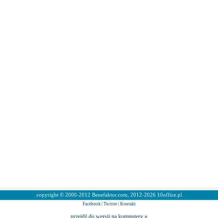
copyright © 2000-2012 Benefaktor.com, 2012-2026 10office.pl
Facebook
|
Twitter
|
Kontakt
przejdź do wersji na komputery »