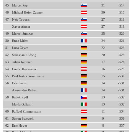
45
Marcel Rep
31
-514
46
Michael Hofer-Zauner
30
-515
47
Nejc Toporis
27
-518
Xaver Aigner
27
-518
49
Marcel Strzinar
25
-520
50
Enzo Milesi
24
-521
51
Luca Geyer
22
-523
52
Sebastian Ludwig
20
-525
53
Julian Ketterer
17
-528
54
Louis Obersteiner
16
-529
55
Paul Justus Grundmann
15
-530
56
Eric Fuchs
14
-531
Alessandro Batby
14
-531
58
Radek Rydl
13
-532
Mattia Galiani
13
-532
60
Raffael Zimmermann
11
-534
61
Simon Spiewok
9
-536
62
Eric Hoyer
8
-537