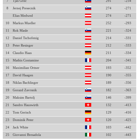
7
Tjas Grilc
291
-254
8
Jernej Presecnik
274
-271
Elias Medwed
274
-271
10
Markus Mueller
252
-293
11
Rok Masle
221
-324
12
Daniel Tschofenig
214
-331
13
Peter Resinger
212
-333
14
Claudio Haas
211
-334
15
Mathis Contamine
204
-341
16
Maximilian Ortner
193
-352
17
David Haagen
190
-355
18
Niklas Bachlinger
189
-356
19
Gorazd Zavrsnik
182
-363
20
Maksim Bartolj
146
-399
21
Sandro Hauswirth
132
-413
22
Tom Gerisch
129
-416
23
Dominik Peter
120
-425
24
Jack White
103
-442
25
Giovanni Bresadola
102
-443