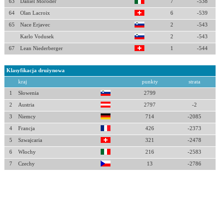
63
Daniel Moroder
7
-538
64
Olan Lacroix
6
-539
65
Nace Erjavec
2
-543
Karlo Vodusek
2
-543
67
Lean Niederberger
1
-544
Klasyfikacja drużynowa
kraj
punkty
strata
1
Słowenia
2799
2
Austria
2797
-2
3
Niemcy
714
-2085
4
Francja
426
-2373
5
Szwajcaria
321
-2478
6
Włochy
216
-2583
7
Czechy
13
-2786