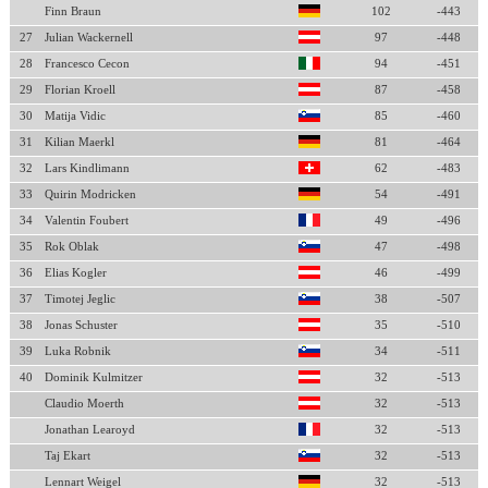
Finn Braun
102
-443
27
Julian Wackernell
97
-448
28
Francesco Cecon
94
-451
29
Florian Kroell
87
-458
30
Matija Vidic
85
-460
31
Kilian Maerkl
81
-464
32
Lars Kindlimann
62
-483
33
Quirin Modricken
54
-491
34
Valentin Foubert
49
-496
35
Rok Oblak
47
-498
36
Elias Kogler
46
-499
37
Timotej Jeglic
38
-507
38
Jonas Schuster
35
-510
39
Luka Robnik
34
-511
40
Dominik Kulmitzer
32
-513
Claudio Moerth
32
-513
Jonathan Learoyd
32
-513
Taj Ekart
32
-513
Lennart Weigel
32
-513