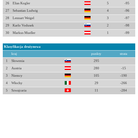
26
Elias Kogler
5
-95
27
Sebastian Ludwig
4
-96
28
Lennart Weigel
3
-97
29
Karlo Vodusek
2
-98
30
Markus Mueller
1
-99
Klasyfikacja drużynowa
kraj
punkty
strata
1
Słowenia
295
2
Austria
280
-15
3
Niemcy
105
-190
4
Włochy
29
-266
5
Szwajcaria
11
-284