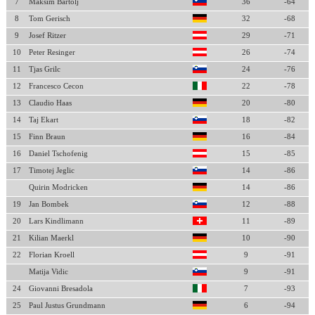
7
Maksim Bartolj
36
-64
8
Tom Gerisch
32
-68
9
Josef Ritzer
29
-71
10
Peter Resinger
26
-74
11
Tjas Grilc
24
-76
12
Francesco Cecon
22
-78
13
Claudio Haas
20
-80
14
Taj Ekart
18
-82
15
Finn Braun
16
-84
16
Daniel Tschofenig
15
-85
17
Timotej Jeglic
14
-86
Quirin Modricken
14
-86
19
Jan Bombek
12
-88
20
Lars Kindlimann
11
-89
21
Kilian Maerkl
10
-90
22
Florian Kroell
9
-91
Matija Vidic
9
-91
24
Giovanni Bresadola
7
-93
25
Paul Justus Grundmann
6
-94