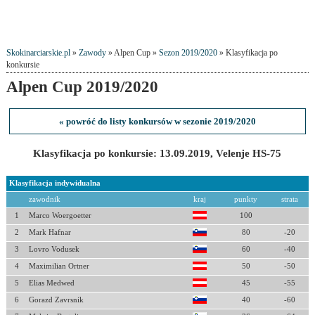
Skokinarciarskie.pl
»
Zawody
» Alpen Cup »
Sezon 2019/2020
» Klasyfikacja po
konkursie
Alpen Cup 2019/2020
« powróć do listy konkursów w sezonie 2019/2020
Klasyfikacja po konkursie: 13.09.2019, Velenje HS-75
Klasyfikacja indywidualna
zawodnik
kraj
punkty
strata
1
Marco Woergoetter
100
2
Mark Hafnar
80
-20
3
Lovro Vodusek
60
-40
4
Maximilian Ortner
50
-50
5
Elias Medwed
45
-55
6
Gorazd Zavrsnik
40
-60