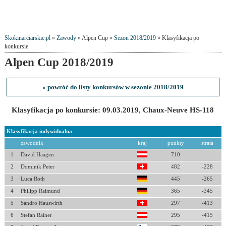
Skokinarciarskie.pl
»
Zawody
» Alpen Cup »
Sezon 2018/2019
» Klasyfikacja po
konkursie
Alpen Cup 2018/2019
« powróć do listy konkursów w sezonie 2018/2019
Klasyfikacja po konkursie: 09.03.2019, Chaux-Neuve HS-118
Klasyfikacja indywidualna
zawodnik
kraj
punkty
strata
1
David Haagen
710
2
Dominik Peter
482
-228
3
Luca Roth
445
-265
4
Philipp Raimund
365
-345
5
Sandro Hauswirth
297
-413
6
Stefan Rainer
295
-415