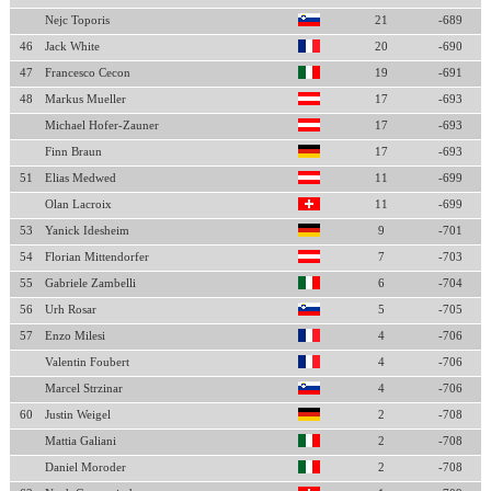
Nejc Toporis
21
-689
46
Jack White
20
-690
47
Francesco Cecon
19
-691
48
Markus Mueller
17
-693
Michael Hofer-Zauner
17
-693
Finn Braun
17
-693
51
Elias Medwed
11
-699
Olan Lacroix
11
-699
53
Yanick Idesheim
9
-701
54
Florian Mittendorfer
7
-703
55
Gabriele Zambelli
6
-704
56
Urh Rosar
5
-705
57
Enzo Milesi
4
-706
Valentin Foubert
4
-706
Marcel Strzinar
4
-706
60
Justin Weigel
2
-708
Mattia Galiani
2
-708
Daniel Moroder
2
-708