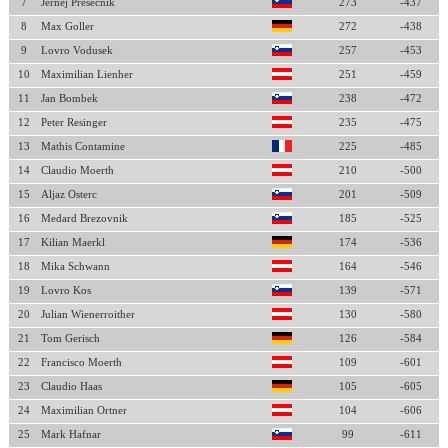
7
Jernej Presecnik
273
-437
8
Max Goller
272
-438
9
Lovro Vodusek
257
-453
10
Maximilian Lienher
251
-459
11
Jan Bombek
238
-472
12
Peter Resinger
235
-475
13
Mathis Contamine
225
-485
14
Claudio Moerth
210
-500
15
Aljaz Osterc
201
-509
16
Medard Brezovnik
185
-525
17
Kilian Maerkl
174
-536
18
Mika Schwann
164
-546
19
Lovro Kos
139
-571
20
Julian Wienerroither
130
-580
21
Tom Gerisch
126
-584
22
Francisco Moerth
109
-601
23
Claudio Haas
105
-605
24
Maximilian Ortner
104
-606
25
Mark Hafnar
99
-611