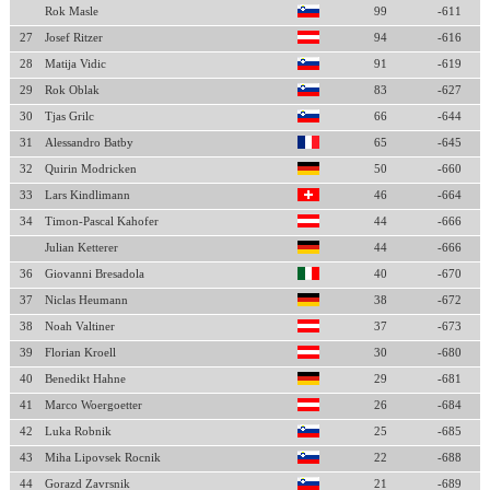
Rok Masle
99
-611
27
Josef Ritzer
94
-616
28
Matija Vidic
91
-619
29
Rok Oblak
83
-627
30
Tjas Grilc
66
-644
31
Alessandro Batby
65
-645
32
Quirin Modricken
50
-660
33
Lars Kindlimann
46
-664
34
Timon-Pascal Kahofer
44
-666
Julian Ketterer
44
-666
36
Giovanni Bresadola
40
-670
37
Niclas Heumann
38
-672
38
Noah Valtiner
37
-673
39
Florian Kroell
30
-680
40
Benedikt Hahne
29
-681
41
Marco Woergoetter
26
-684
42
Luka Robnik
25
-685
43
Miha Lipovsek Rocnik
22
-688
44
Gorazd Zavrsnik
21
-689