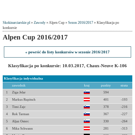
Skokinarciarskie.pl
»
Zawody
» Alpen Cup »
Sezon 2016/2017
» Klasyfikacja po
konkursie
Alpen Cup 2016/2017
« powróć do listy konkursów w sezonie 2016/2017
Klasyfikacja po konkursie: 10.03.2017, Chaux-Neuve K-106
Klasyfikacja indywidualna
zawodnik
kraj
punkty
strata
1
Ziga Jelar
594
2
Markus Rupitsch
401
-193
3
Timi Zajc
378
-216
4
Rok Tarman
367
-227
5
Aljaz Osterc
330
-264
6
Mika Schwann
281
-313