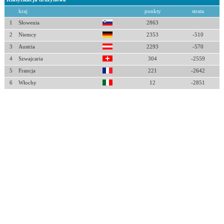
kraj
punkty
strata
1
Słowenia
2863
2
Niemcy
2353
-510
3
Austria
2293
-570
4
Szwajcaria
304
-2559
5
Francja
221
-2642
6
Włochy
12
-2851