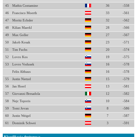
45
Mathis Contamine
36
-558
46
Francisco Moerth
33
-561
47
Moritz Echsler
32
-562
48
Kilian Maerkl
28
-566
49
Max Goller
27
-567
50
Jakob Kosak
23
-571
51
Tim Fuchs
20
-574
52
Lovro Kos
19
-575
53
Lovro Vodusek
16
-578
Felix Althaus
16
-578
55
Justin Nietzel
15
-579
56
Jan Hoerl
13
-581
57
Giovanni Bresadola
12
-582
58
Nejc Toporis
10
-584
59
Tomi Jovan
8
-586
60
Justin Weigel
7
-587
61
Dominik Schwei
3
-591
Klasyfikacja drużynowa