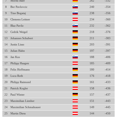
7
Moritz Baer
262
-332
8
Bor Pavlovcic
240
-354
9
Tine Bogataj
238
-356
10
Clemens Leitner
234
-360
11
Blaz Pavlic
232
-362
12
Cedrik Weigel
218
-376
13
Johannes Schubert
211
-383
14
Justin Lisso
203
-391
15
Julian Hahn
197
-397
16
Jan Kus
188
-406
17
Philipp Haagen
185
-409
18
Felix Hoffmann
180
-414
19
Luca Roth
176
-418
20
Philipp Raimund
161
-433
21
Patrick Kogler
158
-436
22
Paul Winter
157
-437
23
Maximilian Lienher
151
-443
24
Maximilian Schmalnauer
149
-445
25
Martin Diess
144
-450