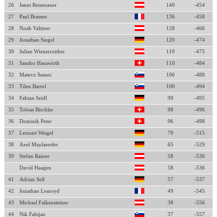
26
Janni Reisenauer
140
-454
27
Paul Brasme
136
-458
28
Noah Valtiner
128
-466
29
Jonathan Siegel
120
-474
30
Julian Wienerroither
119
-475
31
Sandro Hauswirth
110
-484
32
Matevz Samec
106
-488
33
Tilen Bartol
100
-494
34
Fabian Seidl
99
-495
35
Tobias Birchler
98
-496
36
Dominik Peter
96
-498
37
Lennart Weigel
79
-515
38
Axel Maylaender
65
-529
39
Stefan Rainer
58
-536
David Haagen
58
-536
41
Adrian Sell
57
-537
42
Jonathan Learoyd
49
-545
43
Michael Falkensteiner
38
-556
44
Nik Fabijan
37
-557