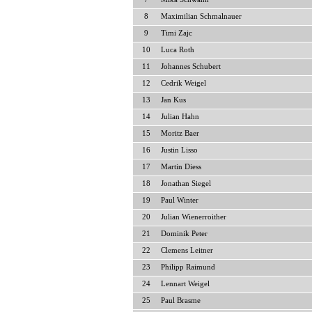
8
Maximilian Schmalnauer
9
Timi Zajc
10
Luca Roth
11
Johannes Schubert
12
Cedrik Weigel
13
Jan Kus
14
Julian Hahn
15
Moritz Baer
16
Justin Lisso
17
Martin Diess
18
Jonathan Siegel
19
Paul Winter
20
Julian Wienerroither
21
Dominik Peter
22
Clemens Leitner
23
Philipp Raimund
24
Lennart Weigel
25
Paul Brasme