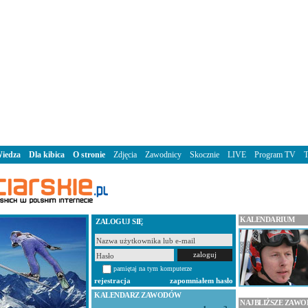
iedza
Dla kibica
O stronie
Zdjęcia
Zawodnicy
Skocznie
LIVE
Program TV
KALENDARIUM
ZALOGUJ SIĘ
pamiętaj na tym komputerze
rejestracja
zapomniałem hasło
KALENDARZ ZAWODÓW
NAJBLIŻSZE ZAW