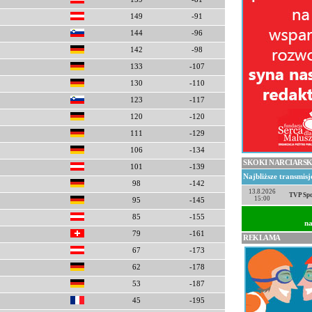
149
-91
144
-96
142
-98
133
-107
130
-110
123
-117
120
-120
111
-129
106
-134
SKOKI NARCIARSK
101
-139
Najbliższe transmis
98
-142
13.8.2026
TVP Spo
15:00
95
-145
85
-155
na
79
-161
REKLAMA
67
-173
62
-178
53
-187
45
-195