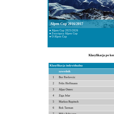
Alpen Cup 2016/2017
Alpen Cup 2025/2026
Zwycięzcy Alpen Cup
O Alpen Cup
Klasyfikacja po kon
Klasyfikacja indywidualna
zawodnik
1
Bor Pavlovcic
2
Felix Hoffmann
3
Aljaz Osterc
4
Ziga Jelar
5
Markus Rupitsch
6
Rok Tarman
7
Mika Schwann