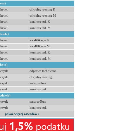
bota)
hevel
oficjalny trening K
hevel
oficjalny trening M
hevel
konkurs ind. K
hevel
konkurs ind. M
dziela)
hevel
kwalifikacje K
hevel
kwalifikacje M
hevel
konkurs ind. K
hevel
konkurs ind. M
obota)
zczyrk
odprawa techniczna
zczyrk
oficjalny trening
zczyrk
seria próbna
zczyrk
konkurs ind.
edziela)
zczyrk
seria próbna
zczyrk
konkurs ind.
pokaż więcej zawodów »