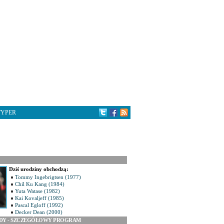
TYPER
Dziś urodziny obchodzą:
Tommy Ingebrigtsen (1977)
Chil Ku Kang (1984)
Yuta Watase (1982)
Kai Kovaljeff (1985)
Pascal Egloff (1992)
Decker Dean (2000)
ODY - SZCZEGÓŁOWY PROGRAM