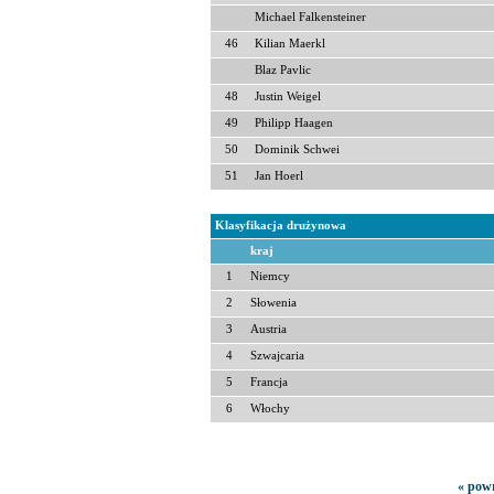
Michael Falkensteiner
46
Kilian Maerkl
Blaz Pavlic
48
Justin Weigel
49
Philipp Haagen
50
Dominik Schwei
51
Jan Hoerl
Klasyfikacja drużynowa
kraj
1
Niemcy
2
Słowenia
3
Austria
4
Szwajcaria
5
Francja
6
Włochy
« powr