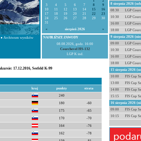
1
2
8 sierpnia 2026 (so
3
4
5
6
7
8
9
10
11
12
13
14
15
16
08:30
LGP Courc
17
18
19
20
21
22
23
10:30
LGP Courc
24
25
26
27
28
29
30
31
16:00
LGP Courc
«
sierpień 2026
»
18:00
LGP Courc
9 sierpnia 2026 (nie
NAJBLIŻSZE ZAWODY
Archiwum wyników
09:00
LGP Courc
08.08.2026, godz. 16:00
Courchevel HS-132
10:30
LGP Courc
LGP K ind.
16:00
LGP Courc
18:00
LGP Courc
kursie: 17.12.2016, Seefeld K-99
15 sierpnia 2026 (s
10:00
FIS Cup S
13:00
FIS Cup S
kraj
punkty
strata
14:00
FIS Cup S
240
15:15
FIS Cup S
16 sierpnia 2026 (ni
180
-60
09:00
FIS Cup S
175
-65
10:15
FIS Cup S
170
-70
164
-76
162
-78
159
-81