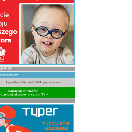
IE W TV
je i programy
rt
Letnie Grand Prix, Wisła 2026 - podsumowanie
transmisje ze skoków
jbardziej aktualny program TV »