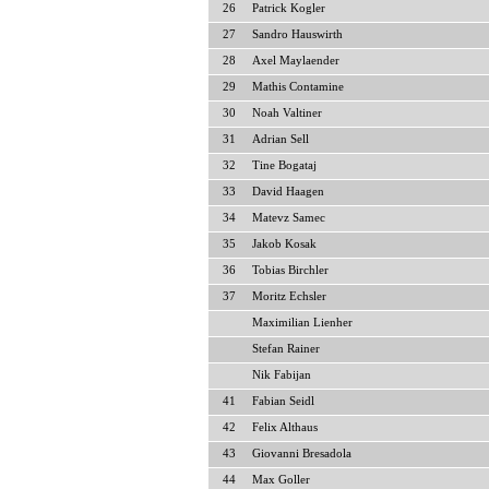
26
Patrick Kogler
27
Sandro Hauswirth
28
Axel Maylaender
29
Mathis Contamine
30
Noah Valtiner
31
Adrian Sell
32
Tine Bogataj
33
David Haagen
34
Matevz Samec
35
Jakob Kosak
36
Tobias Birchler
37
Moritz Echsler
Maximilian Lienher
Stefan Rainer
Nik Fabijan
41
Fabian Seidl
42
Felix Althaus
43
Giovanni Bresadola
44
Max Goller