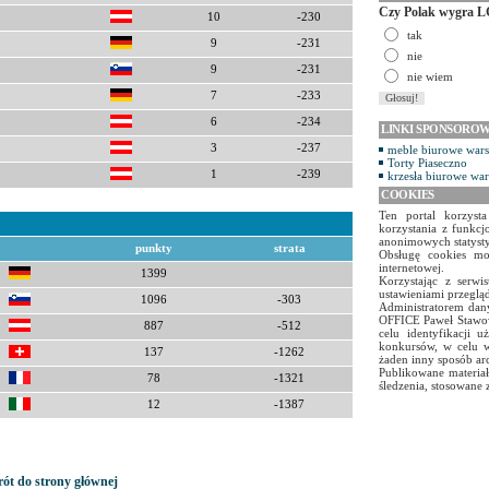
Czy Polak wygra L
10
-230
tak
9
-231
nie
9
-231
nie wiem
7
-233
6
-234
LINKI SPONSORO
3
-237
meble biurowe war
Torty Piaseczno
1
-239
krzesła biurowe wa
COOKIES
Ten portal korzyst
korzystania z funkcj
anonimowych statyst
punkty
strata
Obsługę cookies mo
internetowej.
1399
Korzystając z serw
ustawieniami przegląd
1096
-303
Administratorem dany
OFFICE Paweł Stawow
887
-512
celu identyfikacji 
konkursów, w celu w
137
-1262
żaden inny sposób ar
Publikowane materiał
78
-1321
śledzenia, stosowane 
12
-1387
ót do strony głównej