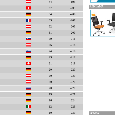
44
-196
REKLAMA
37
-203
34
-206
33
-207
32
-208
31
-209
29
-211
26
-214
24
-216
23
-217
21
-219
20
-220
20
-220
20
-220
20
-220
19
-221
16
-224
12
-228
10
-230
SONDA