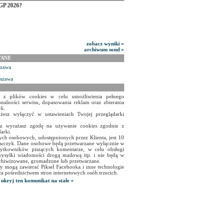
GP 2026?
zobacz wyniki »
archiwum sond »
WANE
szawa
rszawa
a z plików cookies w celu umożliwienia pełnego
onalności serwisu, dopasowania reklam oraz zbierania
yk.
żesz wyłączyć w ustawieniach Twojej przeglądarki
isu wyrażasz zgodę na używanie cookies zgodnie z
arki.
ch osobowych, udostępnionych przez Klienta, jest 10
czyk. Dane osobowe będą przetwarzane wyłącznie w
użytkowników piszących komentarze, w celu obsługi
ysyłki wiadomości drogą mailową itp. i nie będą w
chiwizowane, gromadzone lub przetwarzane.
y mogą zawierać Piksel Facebooka i inne technologie
za pośrednictwem stron internetowych osób trzecich.
ukryj ten komunikat na stałe »