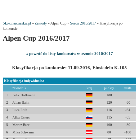
Skokinarciarskie.pl
»
Zawody
» Alpen Cup »
Sezon 2016/2017
» Klasyfikacja po
konkursie
Alpen Cup 2016/2017
« powróć do listy konkursów w sezonie 2016/2017
Klasyfikacja po konkursie: 11.09.2016, Einsiedeln K-105
Klasyfikacja indywidualna
zawodnik
kraj
punkty
strata
1
Felix Hoffmann
180
2
Julian Hahn
120
-60
3
Luca Roth
116
-64
4
Aljaz Osterc
115
-65
5
Moritz Baer
100
-80
6
Mika Schwann
80
-100