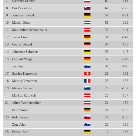
7
Clemens Leitner
67
-113
8
Bor Pavlovcic
60
-120
9
Jonathan Siegel
59
-121
10
Martin Diess
51
-129
11
Maximilian Schmalnauer
39
-141
12
Justin Lisso
38
-142
13
Cedrik Weigel
34
-146
14
Johannes Schubert
33
-147
15
Lennart Weigel
32
-148
Jan Kus
32
-148
17
Sandro Hauswirth
29
-151
18
Mathis Contamine
25
-155
19
Matevz Samec
23
-157
Markus Rupitsch
23
-157
21
Julian Wienerroither
21
-159
Paul Winter
21
-159
23
Rok Tarman
20
-160
Ziga Jelar
20
-160
25
Fabian Seidl
17
-163