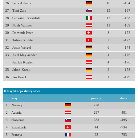
26
Felix Althaus
16
-164
27
Timi Zajc
13
-167
28
Giovanni Bresadola
12
-168
29
Noah Valtiner
11
-169
30
Dominik Peter
8
-172
31
Tobias Birchler
7
-173
32
Justin Weigel
6
-174
33
Axel Maylaender
4
-176
Patrick Kogler
4
-176
35
Jakob Kosak
2
-178
36
Jan Hoerl
1
-179
Klasyfikacja drużynowa
kraj
punkty
strata
1
Niemcy
778
2
Austria
297
-481
3
Słowenia
283
-495
4
Szwajcaria
44
-734
5
Francja
25
-753