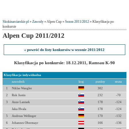
Skokinarciarskie.pl
»
Zawody
» Alpen Cup »
Sezon 2011/2012
» Klasyfikacja po
konkursie
Alpen Cup 2011/2012
« powróć do listy konkursów w sezonie 2011/2012
Klasyfikacja po konkursie: 18.12.2011, Ramsau K-90
Klasyfikacja indywidualna
zawodnik
kraj
punkty
strata
1
Niklas Wangler
302
2
Rok Justin
232
-70
3
Anze Lanisek
178
-124
Jaka Hvala
178
-124
5
Andreas Wellinger
170
-132
6
Johannes Obermayr
166
-136