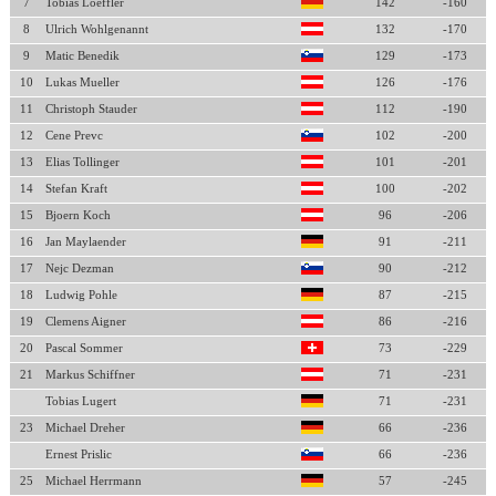
7
Tobias Loeffler
142
-160
8
Ulrich Wohlgenannt
132
-170
9
Matic Benedik
129
-173
10
Lukas Mueller
126
-176
11
Christoph Stauder
112
-190
12
Cene Prevc
102
-200
13
Elias Tollinger
101
-201
14
Stefan Kraft
100
-202
15
Bjoern Koch
96
-206
16
Jan Maylaender
91
-211
17
Nejc Dezman
90
-212
18
Ludwig Pohle
87
-215
19
Clemens Aigner
86
-216
20
Pascal Sommer
73
-229
21
Markus Schiffner
71
-231
Tobias Lugert
71
-231
23
Michael Dreher
66
-236
Ernest Prislic
66
-236
25
Michael Herrmann
57
-245