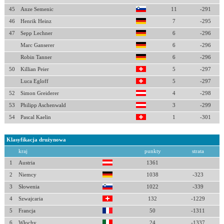
45
Anze Semenic
11
-291
46
Henrik Heinz
7
-295
47
Sepp Lechner
6
-296
Marc Ganserer
6
-296
Robin Tanner
6
-296
50
Killian Peier
5
-297
Luca Egloff
5
-297
52
Simon Greiderer
4
-298
53
Philipp Aschenwald
3
-299
54
Pascal Kaelin
1
-301
Klasyfikacja drużynowa
kraj
punkty
strata
1
Austria
1361
2
Niemcy
1038
-323
3
Słowenia
1022
-339
4
Szwajcaria
132
-1229
5
Francja
50
-1311
6
Włochy
24
-1337