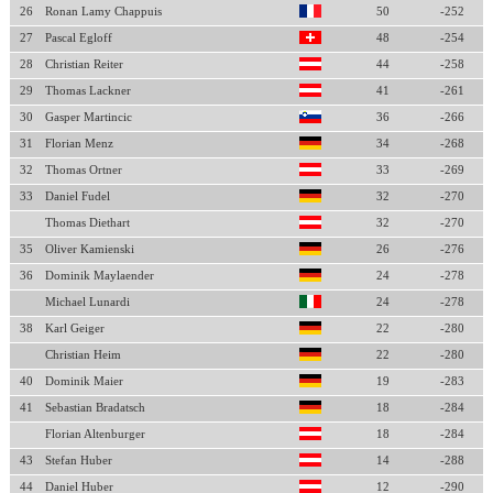
26
Ronan Lamy Chappuis
50
-252
27
Pascal Egloff
48
-254
28
Christian Reiter
44
-258
29
Thomas Lackner
41
-261
30
Gasper Martincic
36
-266
31
Florian Menz
34
-268
32
Thomas Ortner
33
-269
33
Daniel Fudel
32
-270
Thomas Diethart
32
-270
35
Oliver Kamienski
26
-276
36
Dominik Maylaender
24
-278
Michael Lunardi
24
-278
38
Karl Geiger
22
-280
Christian Heim
22
-280
40
Dominik Maier
19
-283
41
Sebastian Bradatsch
18
-284
Florian Altenburger
18
-284
43
Stefan Huber
14
-288
44
Daniel Huber
12
-290