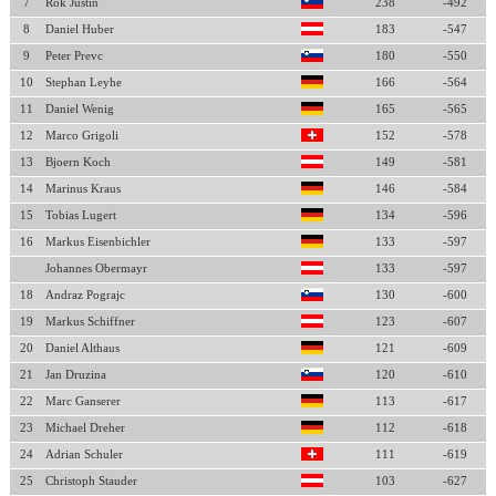
7
Rok Justin
238
-492
8
Daniel Huber
183
-547
9
Peter Prevc
180
-550
10
Stephan Leyhe
166
-564
11
Daniel Wenig
165
-565
12
Marco Grigoli
152
-578
13
Bjoern Koch
149
-581
14
Marinus Kraus
146
-584
15
Tobias Lugert
134
-596
16
Markus Eisenbichler
133
-597
Johannes Obermayr
133
-597
18
Andraz Pograjc
130
-600
19
Markus Schiffner
123
-607
20
Daniel Althaus
121
-609
21
Jan Druzina
120
-610
22
Marc Ganserer
113
-617
23
Michael Dreher
112
-618
24
Adrian Schuler
111
-619
25
Christoph Stauder
103
-627