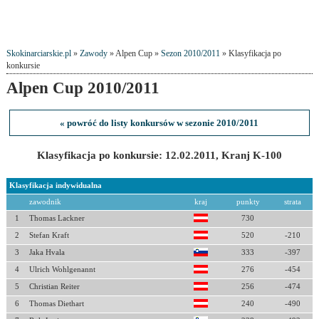
Skokinarciarskie.pl
»
Zawody
» Alpen Cup »
Sezon 2010/2011
» Klasyfikacja po
konkursie
Alpen Cup 2010/2011
« powróć do listy konkursów w sezonie 2010/2011
Klasyfikacja po konkursie: 12.02.2011, Kranj K-100
Klasyfikacja indywidualna
zawodnik
kraj
punkty
strata
1
Thomas Lackner
730
2
Stefan Kraft
520
-210
3
Jaka Hvala
333
-397
4
Ulrich Wohlgenannt
276
-454
5
Christian Reiter
256
-474
6
Thomas Diethart
240
-490