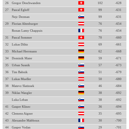
26
Gregor Deschwanden
102
-628
27
Pascal Egloff
99
-631
Nejc Dezman
99
-631
29
Florian Altenburger
76
-654
Ronan Lamy Chappuis
76
-654
31
Pascal Sommer
70
-660
32
Lukas Dilitz
69
-661
33
Michael Herrmann
62
-668
34
Dominik Maier
59
-671
35
Urban Susnik
57
-673
36
Tim Babnik
51
-679
37
Lukas Mueller
50
-680
38
Matevz Slatinsek
46
-684
39
Niklas Wangler
38
-692
Luka Leban
38
-692
41
Gasper Klinec
36
-694
42
Clemens Aigner
35
-695
43
Alexandre Mabboux
30
-700
44
Gasper Vodan
29
-701