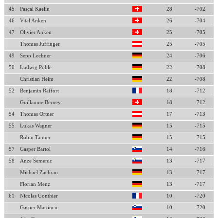
45
Pascal Kaelin
28
-702
46
Vital Anken
26
-704
47
Olivier Anken
25
-705
Thomas Juffinger
25
-705
49
Sepp Lechner
24
-706
50
Ludwig Pohle
22
-708
Christian Heim
22
-708
52
Benjamin Raffort
18
-712
Guillaume Berney
18
-712
54
Thomas Ortner
17
-713
55
Lukas Wagner
15
-715
Robin Tanner
15
-715
57
Gasper Bartol
14
-716
58
Anze Semenic
13
-717
Michael Zachrau
13
-717
Florian Menz
13
-717
61
Nicolas Gonthier
10
-720
Gasper Martincic
10
-720