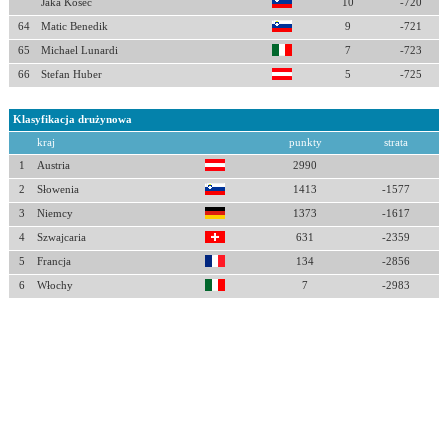
Jaka Kosec
10
-720
64
Matic Benedik
9
-721
65
Michael Lunardi
7
-723
66
Stefan Huber
5
-725
Klasyfikacja drużynowa
kraj
punkty
strata
1
Austria
2990
2
Słowenia
1413
-1577
3
Niemcy
1373
-1617
4
Szwajcaria
631
-2359
5
Francja
134
-2856
6
Włochy
7
-2983