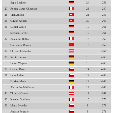
Sepp Lechner
24
-256
27
Ronan Lamy Chappuis
23
-257
28
Vital Anken
21
-259
29
Olivier Anken
20
-260
30
Daniel Wenig
19
-261
Stephan Leyhe
19
-261
32
Benjamin Raffort
18
-262
Guillaume Berney
18
-262
34
Christoph Stauder
16
-264
35
Robin Tanner
15
-265
Lukas Wagner
15
-265
37
Gasper Bartol
14
-266
38
Luka Leban
12
-268
Florian Menz
12
-268
Alexandre Mabboux
12
-268
41
Thomas Ortner
11
-269
42
Nicolas Gonthier
10
-270
43
Matic Benedik
9
-271
Andraz Pograjc
9
-271