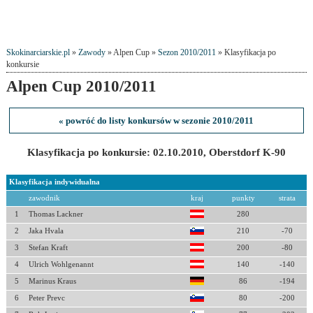
Skokinarciarskie.pl
»
Zawody
» Alpen Cup »
Sezon 2010/2011
» Klasyfikacja po
konkursie
Alpen Cup 2010/2011
« powróć do listy konkursów w sezonie 2010/2011
Klasyfikacja po konkursie: 02.10.2010, Oberstdorf K-90
Klasyfikacja indywidualna
zawodnik
kraj
punkty
strata
1
Thomas Lackner
280
2
Jaka Hvala
210
-70
3
Stefan Kraft
200
-80
4
Ulrich Wohlgenannt
140
-140
5
Marinus Kraus
86
-194
6
Peter Prevc
80
-200