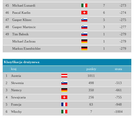
45
Michael Lunardi
7
-273
46
Pascal Kaelin
6
-274
47
Gasper Klinec
5
-275
48
Gasper Martincic
3
-277
49
Tim Babnik
1
-279
Michael Zachrau
1
-279
Markus Eisenbichler
1
-279
Klasyfikacja drużynowa
kraj
punkty
strata
1
Austria
1011
2
Słowenia
498
-513
3
Niemcy
350
-661
4
Szwajcaria
256
-755
5
Francja
63
-948
6
Włochy
7
-1004