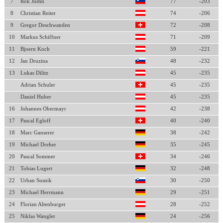
7
Rok Justin
77
-203
8
Christian Reiter
74
-206
9
Gregor Deschwanden
72
-208
10
Markus Schiffner
71
-209
11
Bjoern Koch
59
-221
12
Jan Druzina
48
-232
13
Lukas Dilitz
45
-235
Adrian Schuler
45
-235
Daniel Huber
45
-235
16
Johannes Obermayr
42
-238
17
Pascal Egloff
40
-240
18
Marc Ganserer
38
-242
19
Michael Dreher
35
-245
20
Pascal Sommer
34
-246
21
Tobias Lugert
32
-248
22
Urban Susnik
30
-250
23
Michael Herrmann
29
-251
24
Florian Altenburger
28
-252
25
Niklas Wangler
24
-256