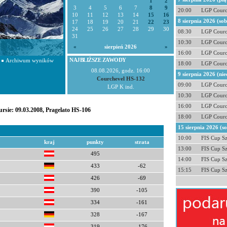
1
2
3
4
5
6
7
8
9
20:00
LGP Courc
10
11
12
13
14
15
16
8 sierpnia 2026 (so
17
18
19
20
21
22
23
24
25
26
27
28
29
30
08:30
LGP Courc
31
10:30
LGP Courc
«
sierpień 2026
»
16:00
LGP Courc
NAJBLIŻSZE ZAWODY
Archiwum wyników
18:00
LGP Courc
08.08.2026, godz. 16:00
9 sierpnia 2026 (nie
Courchevel HS-132
09:00
LGP Courc
LGP K ind.
10:30
LGP Courc
16:00
LGP Courc
rsie: 09.03.2008, Pragelato HS-106
18:00
LGP Courc
15 sierpnia 2026 (s
10:00
FIS Cup S
kraj
punkty
strata
13:00
FIS Cup S
495
14:00
FIS Cup S
433
-62
15:15
FIS Cup S
426
-69
390
-105
334
-161
328
-167
319
-176