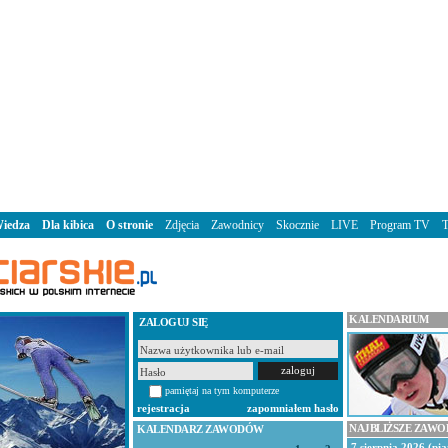
iedza
Dla kibica
O stronie
Zdjęcia
Zawodnicy
Skocznie
LIVE
Program TV
KALENDARIUM
ZALOGUJ SIĘ
pamiętaj na tym komputerze
rejestracja
zapomniałem hasło
NAJBLIŻSZE ZAW
KALENDARZ ZAWODÓW
7 sierpnia 2026 (pią