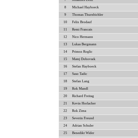
8
Michael Hayboeck
9
Thomas Thurnbichler
10
Felix Brodauf
11
Remi Francais
12
Nico Hermann
13
Lukas Bergmann
14
Primoz Roglic
15
Matej Dobovsek
16
Stefan Hayboeck
17
Saso Tadic
18
Stefan Lang
19
Rok Mandl
20
Richard Freitag
21
Kevin Horlacher
22
Rok Zima
23
Severin Freund
24
Adrian Schuler
25
Benedikt Wider