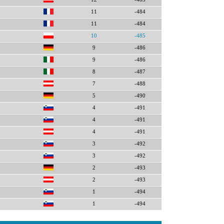
11
-484
11
-484
10
-485
9
-486
9
-486
8
-487
7
-488
5
-490
4
-491
4
-491
4
-491
3
-492
3
-492
2
-493
2
-493
1
-494
1
-494