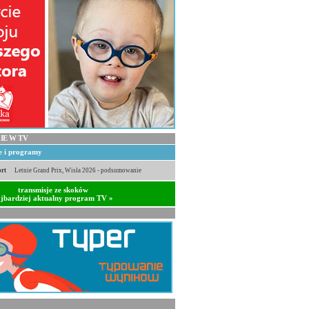
IE W TV
je i programy
rt
Letnie Grand Prix, Wisła 2026 - podsumowanie
transmisje ze skoków
jbardziej aktualny program TV »