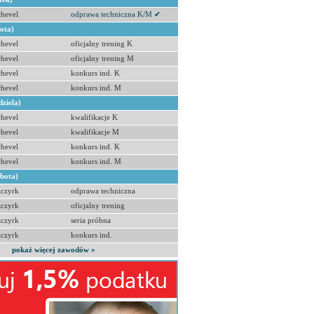
hevel
odprawa techniczna K/M ✔
bota)
hevel
oficjalny trening K
hevel
oficjalny trening M
hevel
konkurs ind. K
hevel
konkurs ind. M
dziela)
hevel
kwalifikacje K
hevel
kwalifikacje M
hevel
konkurs ind. K
hevel
konkurs ind. M
obota)
zczyrk
odprawa techniczna
zczyrk
oficjalny trening
zczyrk
seria próbna
zczyrk
konkurs ind.
pokaż więcej zawodów »