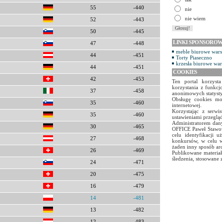
55
-440
nie
nie wiem
52
-443
50
-445
LINKI SPONSORO
47
-448
meble biurowe war
44
-451
Torty Piaseczno
krzesła biurowe wa
44
-451
COOKIES
42
-453
Ten portal korzyst
korzystania z funkcj
37
-458
anonimowych statyst
Obsługę cookies mo
35
-460
internetowej.
Korzystając z serw
35
-460
ustawieniami przegląd
Administratorem dany
30
-465
OFFICE Paweł Stawow
celu identyfikacji 
27
-468
konkursów, w celu w
żaden inny sposób ar
26
-469
Publikowane materiał
śledzenia, stosowane 
24
-471
20
-475
16
-479
14
-481
13
-482
12
-483