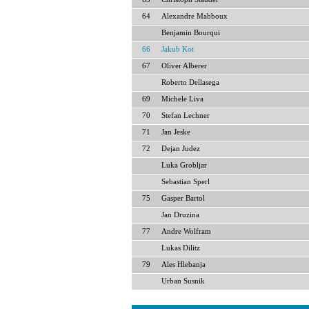
64
Alexandre Mabboux
Benjamin Bourqui
66
Jakub Kot
67
Oliver Alberer
Roberto Dellasega
69
Michele Liva
70
Stefan Lechner
71
Jan Jeske
72
Dejan Judez
Luka Grobljar
Sebastian Sperl
75
Gasper Bartol
Jan Druzina
77
Andre Wolfram
Lukas Dilitz
79
Ales Hlebanja
Urban Susnik