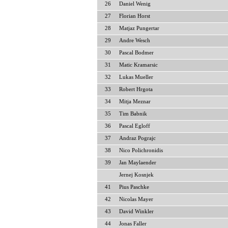
26
Daniel Wenig
27
Florian Horst
28
Matjaz Pungertar
29
Andre Wesch
30
Pascal Bodmer
31
Matic Kramarsic
32
Lukas Mueller
33
Robert Hrgota
34
Mitja Meznar
35
Tim Babnik
36
Pascal Egloff
37
Andraz Pograjc
38
Nico Polichronidis
39
Jan Maylaender
Jernej Kosnjek
41
Pius Paschke
42
Nicolas Mayer
43
David Winkler
44
Jonas Faller