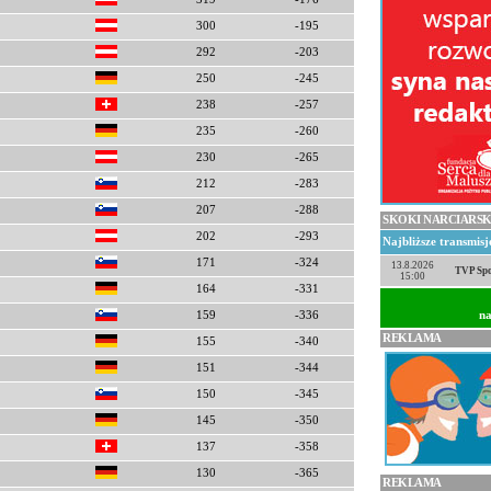
300
-195
292
-203
250
-245
238
-257
235
-260
230
-265
212
-283
207
-288
SKOKI NARCIARSK
202
-293
Najbliższe transmis
171
-324
13.8.2026
TVP Spo
15:00
164
-331
na
159
-336
REKLAMA
155
-340
151
-344
150
-345
145
-350
137
-358
130
-365
REKLAMA