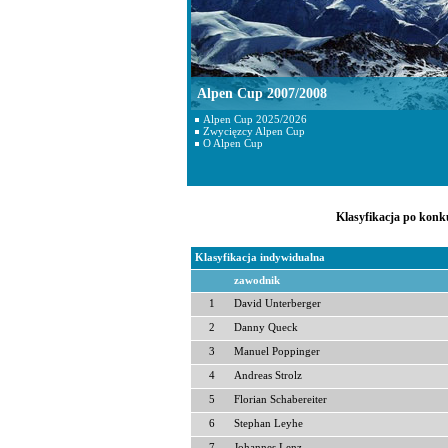
Alpen Cup 2007/2008
Alpen Cup 2025/2026
Zwycięzcy Alpen Cup
O Alpen Cup
Klasyfikacja po konku
Klasyfikacja indywidualna
zawodnik
1
David Unterberger
2
Danny Queck
3
Manuel Poppinger
4
Andreas Strolz
5
Florian Schabereiter
6
Stephan Leyhe
7
Johannes Lenz