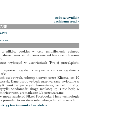
zobacz wyniki »
archiwum sond »
WANE
szawa
rszawa
a z plików cookies w celu umożliwienia pełnego
onalności serwisu, dopasowania reklam oraz zbierania
yk.
żesz wyłączyć w ustawieniach Twojej przeglądarki
isu wyrażasz zgodę na używanie cookies zgodnie z
arki.
ch osobowych, udostępnionych przez Klienta, jest 10
czyk. Dane osobowe będą przetwarzane wyłącznie w
użytkowników piszących komentarze, w celu obsługi
ysyłki wiadomości drogą mailową itp. i nie będą w
chiwizowane, gromadzone lub przetwarzane.
y mogą zawierać Piksel Facebooka i inne technologie
za pośrednictwem stron internetowych osób trzecich.
ukryj ten komunikat na stałe »