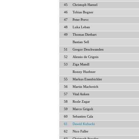
45
Christoph Haenel
46
Tobias Bogner
47
Peter Prevc
48
Luka Leban
49
Thomas Diethart
Bastian Sell
51
Gregor Deschwanden
52
Alessio de Crignis
53
Ziga Mandl
Ronny Huebner
55
Markus Eisenbichler
56
Martin Machreich
57
Vital Anken
58
Rozle Zagar
59
Marco Grigoli
60
Sebastien Cala
61
Dawid Kubacki
62
Nico Faller
63
Christoph Stauder