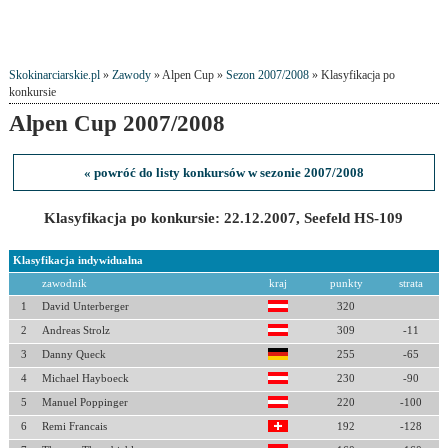
Skokinarciarskie.pl
»
Zawody
» Alpen Cup »
Sezon 2007/2008
» Klasyfikacja po
konkursie
Alpen Cup 2007/2008
« powróć do listy konkursów w sezonie 2007/2008
Klasyfikacja po konkursie: 22.12.2007, Seefeld HS-109
Klasyfikacja indywidualna
zawodnik
kraj
punkty
strata
1
David Unterberger
320
2
Andreas Strolz
309
-11
3
Danny Queck
255
-65
4
Michael Hayboeck
230
-90
5
Manuel Poppinger
220
-100
6
Remi Francais
192
-128