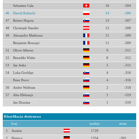
Sebastien Cala
16
-304
46
Dawid Kubacki
14
-306
47
Robert Hrgota
13
-307
48
Christoph Stauder
12
-308
49
Alexandre Mabboux
11
-309
Benjamin Bourqui
11
-309
51
Oliver Alberer
9
-311
52
Benedikt Wider
8
-312
53
Jan Jeske
5
-315
54
Luka Grobljar
4
-316
Peter Prevc
4
-316
56
Andre Wolfram
2
-318
57
Ales Hlebanja
1
-319
Jan Druzina
1
-319
Klasyfikacja drużynowa
kraj
punkty
strata
1
Austria
1729
2
Niemcy
1334
-395