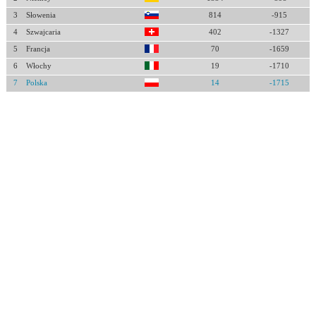
3
Słowenia
814
-915
4
Szwajcaria
402
-1327
5
Francja
70
-1659
6
Włochy
19
-1710
7
Polska
14
-1715