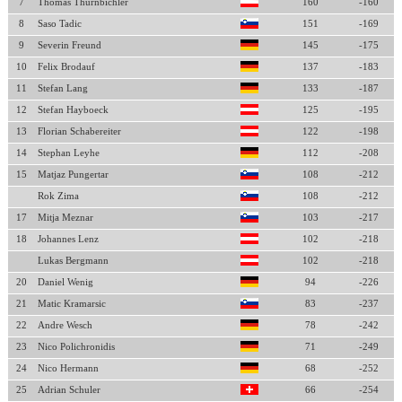
7
Thomas Thurnbichler
160
-160
8
Saso Tadic
151
-169
9
Severin Freund
145
-175
10
Felix Brodauf
137
-183
11
Stefan Lang
133
-187
12
Stefan Hayboeck
125
-195
13
Florian Schabereiter
122
-198
14
Stephan Leyhe
112
-208
15
Matjaz Pungertar
108
-212
Rok Zima
108
-212
17
Mitja Meznar
103
-217
18
Johannes Lenz
102
-218
Lukas Bergmann
102
-218
20
Daniel Wenig
94
-226
21
Matic Kramarsic
83
-237
22
Andre Wesch
78
-242
23
Nico Polichronidis
71
-249
24
Nico Hermann
68
-252
25
Adrian Schuler
66
-254