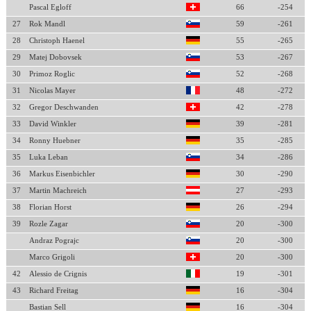
Pascal Egloff
66
-254
27
Rok Mandl
59
-261
28
Christoph Haenel
55
-265
29
Matej Dobovsek
53
-267
30
Primoz Roglic
52
-268
31
Nicolas Mayer
48
-272
32
Gregor Deschwanden
42
-278
33
David Winkler
39
-281
34
Ronny Huebner
35
-285
35
Luka Leban
34
-286
36
Markus Eisenbichler
30
-290
37
Martin Machreich
27
-293
38
Florian Horst
26
-294
39
Rozle Zagar
20
-300
Andraz Pograjc
20
-300
Marco Grigoli
20
-300
42
Alessio de Crignis
19
-301
43
Richard Freitag
16
-304
Bastian Sell
16
-304