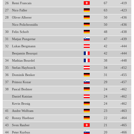
26
Remi Francais
67
-419
27
Nico Faller
63
-423
28
Oliver Alberer
50
-436
Nico Polichronidis
50
-436
30
Felix Schoft
48
-438
31
Matjaz Pungertar
47
-439
32
Lukas Bergmann
42
-444
Benjamin Bourqui
42
-444
34
Mathias Bourdel
38
-448
35
Stefan Hayboeck
34
-452
36
Dominik Benker
31
-455
37
Primoz Kozar
29
-457
38
Pascal Bodmer
24
-462
Daniel Katzian
24
-462
Kevin Brosig
24
-462
41
Andre Wolfram
23
-463
42
Ronny Huebner
22
-464
43
Sven Rauber
21
-465
44
Peter Kurbus
20
-466