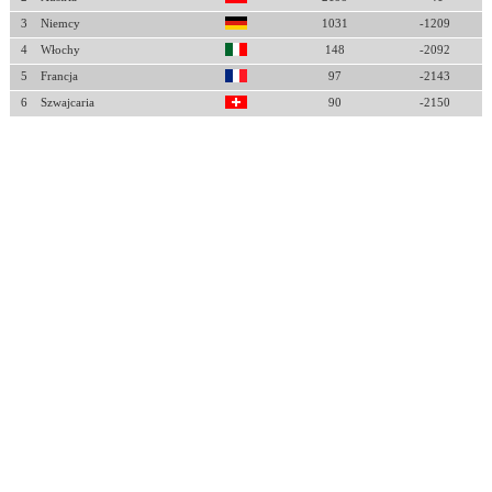
3
Niemcy
1031
-1209
4
Włochy
148
-2092
5
Francja
97
-2143
6
Szwajcaria
90
-2150