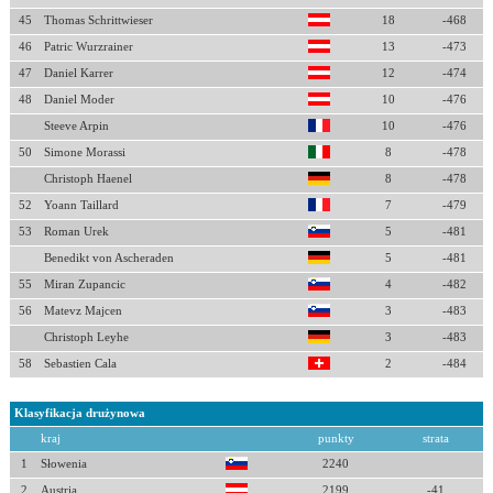
45
Thomas Schrittwieser
18
-468
46
Patric Wurzrainer
13
-473
47
Daniel Karrer
12
-474
48
Daniel Moder
10
-476
Steeve Arpin
10
-476
50
Simone Morassi
8
-478
Christoph Haenel
8
-478
52
Yoann Taillard
7
-479
53
Roman Urek
5
-481
Benedikt von Ascheraden
5
-481
55
Miran Zupancic
4
-482
56
Matevz Majcen
3
-483
Christoph Leyhe
3
-483
58
Sebastien Cala
2
-484
Klasyfikacja drużynowa
kraj
punkty
strata
1
Słowenia
2240
2
Austria
2199
-41