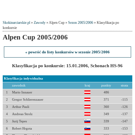
Skokinarciarskie.pl
»
Zawody
» Alpen Cup »
Sezon 2005/2006
» Klasyfikacja po
konkursie
Alpen Cup 2005/2006
« powróć do listy konkursów w sezonie 2005/2006
Klasyfikacja po konkursie: 15.01.2006, Schonach HS-96
Klasyfikacja indywidualna
zawodnik
kraj
punkty
strata
1
Mario Innauer
486
2
Gregor Schlierenzauer
371
-115
3
Arthur Pauli
360
-126
4
Andreas Strolz
349
-137
5
Jurij Tepes
339
-147
6
Robert Hrgota
333
-153