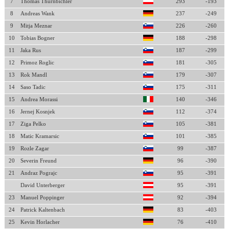
7
Thomas Thurnbichler
293
-193
8
Andreas Wank
237
-249
9
Mitja Meznar
226
-260
10
Tobias Bogner
188
-298
11
Jaka Rus
187
-299
12
Primoz Roglic
181
-305
13
Rok Mandl
179
-307
14
Saso Tadic
175
-311
15
Andrea Morassi
140
-346
16
Jernej Kosnjek
112
-374
17
Ziga Pelko
105
-381
18
Matic Kramarsic
101
-385
19
Rozle Zagar
99
-387
20
Severin Freund
96
-390
21
Andraz Pograjc
95
-391
David Unterberger
95
-391
23
Manuel Poppinger
92
-394
24
Patrick Kaltenbach
83
-403
25
Kevin Horlacher
76
-410