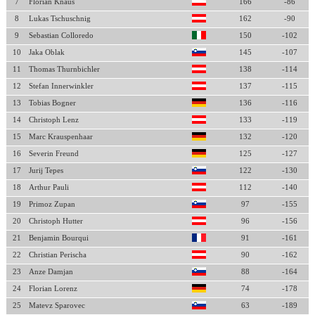
7
Florian Knaus
166
-86
8
Lukas Tschuschnig
162
-90
9
Sebastian Colloredo
150
-102
10
Jaka Oblak
145
-107
11
Thomas Thurnbichler
138
-114
12
Stefan Innerwinkler
137
-115
13
Tobias Bogner
136
-116
14
Christoph Lenz
133
-119
15
Marc Krauspenhaar
132
-120
16
Severin Freund
125
-127
17
Jurij Tepes
122
-130
18
Arthur Pauli
112
-140
19
Primoz Zupan
97
-155
20
Christoph Hutter
96
-156
21
Benjamin Bourqui
91
-161
22
Christian Perischa
90
-162
23
Anze Damjan
88
-164
24
Florian Lorenz
74
-178
25
Matevz Sparovec
63
-189