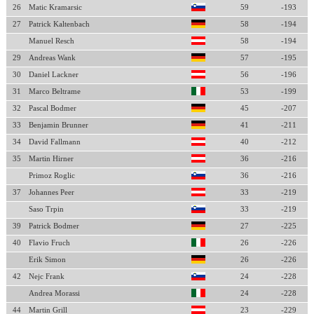
26
Matic Kramarsic
59
-193
27
Patrick Kaltenbach
58
-194
Manuel Resch
58
-194
29
Andreas Wank
57
-195
30
Daniel Lackner
56
-196
31
Marco Beltrame
53
-199
32
Pascal Bodmer
45
-207
33
Benjamin Brunner
41
-211
34
David Fallmann
40
-212
35
Martin Hirner
36
-216
Primoz Roglic
36
-216
37
Johannes Peer
33
-219
Saso Trpin
33
-219
39
Patrick Bodmer
27
-225
40
Flavio Fruch
26
-226
Erik Simon
26
-226
42
Nejc Frank
24
-228
Andrea Morassi
24
-228
44
Martin Grill
23
-229