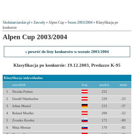
Skokinarciarskie.pl
»
Zawody
» Alpen Cup »
Sezon 2003/2004
» Klasyfikacja po
konkursie
Alpen Cup 2003/2004
« powróć do listy konkursów w sezonie 2003/2004
Klasyfikacja po konkursie: 19.12.2003, Predazzo K-95
Klasyfikacja indywidualna
zawodnik
kraj
punkty
strata
1
Nicolas Fettner
252
2
Gerald Wambacher
229
-23
3
Julian Musiol
215
-37
4
Roland Mueller
200
-52
5
Zvonko Kordez
172
-80
6
Mitja Meznar
170
-82