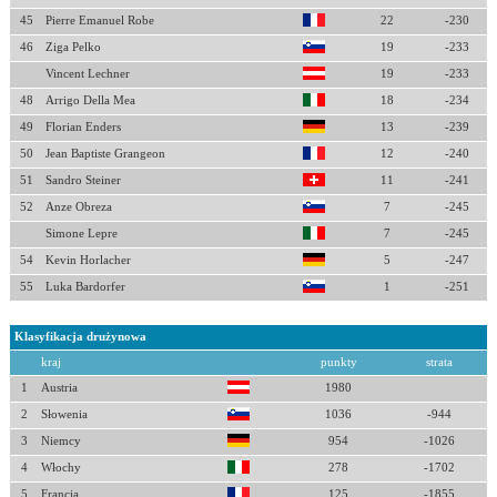
45
Pierre Emanuel Robe
22
-230
46
Ziga Pelko
19
-233
Vincent Lechner
19
-233
48
Arrigo Della Mea
18
-234
49
Florian Enders
13
-239
50
Jean Baptiste Grangeon
12
-240
51
Sandro Steiner
11
-241
52
Anze Obreza
7
-245
Simone Lepre
7
-245
54
Kevin Horlacher
5
-247
55
Luka Bardorfer
1
-251
Klasyfikacja drużynowa
kraj
punkty
strata
1
Austria
1980
2
Słowenia
1036
-944
3
Niemcy
954
-1026
4
Włochy
278
-1702
5
Francja
125
-1855