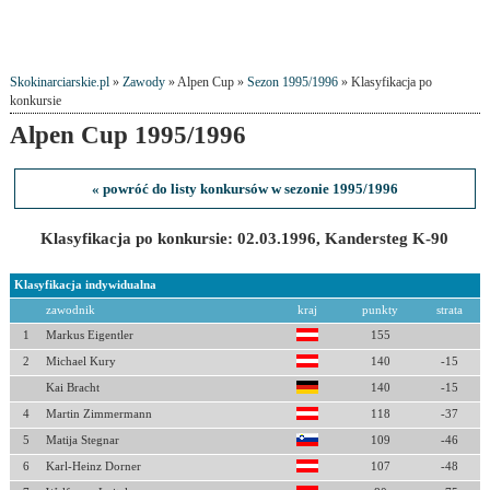
Skokinarciarskie.pl
»
Zawody
» Alpen Cup »
Sezon 1995/1996
» Klasyfikacja po
konkursie
Alpen Cup 1995/1996
« powróć do listy konkursów w sezonie 1995/1996
Klasyfikacja po konkursie: 02.03.1996, Kandersteg K-90
Klasyfikacja indywidualna
zawodnik
kraj
punkty
strata
1
Markus Eigentler
155
2
Michael Kury
140
-15
Kai Bracht
140
-15
4
Martin Zimmermann
118
-37
5
Matija Stegnar
109
-46
6
Karl-Heinz Dorner
107
-48