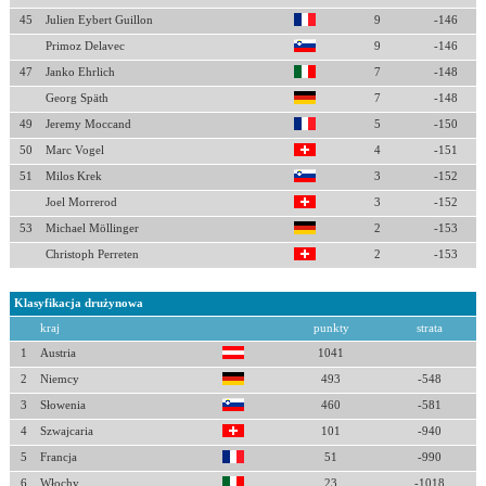
45
Julien Eybert Guillon
9
-146
Primoz Delavec
9
-146
47
Janko Ehrlich
7
-148
Georg Späth
7
-148
49
Jeremy Moccand
5
-150
50
Marc Vogel
4
-151
51
Milos Krek
3
-152
Joel Morrerod
3
-152
53
Michael Möllinger
2
-153
Christoph Perreten
2
-153
Klasyfikacja drużynowa
kraj
punkty
strata
1
Austria
1041
2
Niemcy
493
-548
3
Słowenia
460
-581
4
Szwajcaria
101
-940
5
Francja
51
-990
6
Włochy
23
-1018