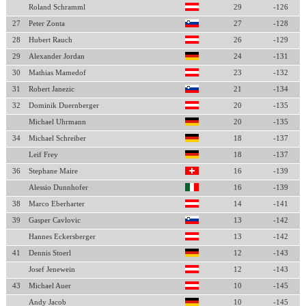
Roland Schramml
29
-126
27
Peter Zonta
27
-128
28
Hubert Rauch
26
-129
29
Alexander Jordan
24
-131
30
Mathias Mamedof
23
-132
31
Robert Janezic
21
-134
32
Dominik Duernberger
20
-135
Michael Uhrmann
20
-135
34
Michael Schreiber
18
-137
Leif Frey
18
-137
36
Stephane Maire
16
-139
Alessio Dunnhofer
16
-139
38
Marco Eberharter
14
-141
39
Gasper Cavlovic
13
-142
Hannes Eckersberger
13
-142
41
Dennis Stoerl
12
-143
Josef Jenewein
12
-143
43
Michael Auer
10
-145
Andy Jacob
10
-145