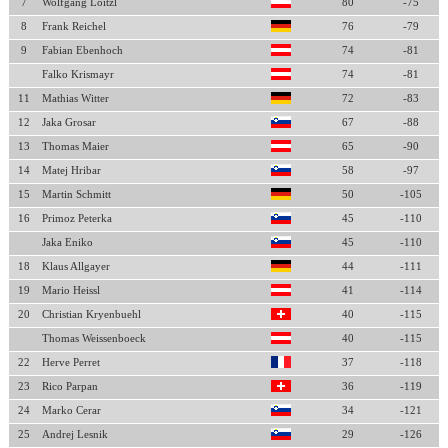
7
Wolfgang Loitzl
80
-75
8
Frank Reichel
76
-79
9
Fabian Ebenhoch
74
-81
Falko Krismayr
74
-81
11
Mathias Witter
72
-83
12
Jaka Grosar
67
-88
13
Thomas Maier
65
-90
14
Matej Hribar
58
-97
15
Martin Schmitt
50
-105
16
Primoz Peterka
45
-110
Jaka Eniko
45
-110
18
Klaus Allgayer
44
-111
19
Mario Heissl
41
-114
20
Christian Kryenbuehl
40
-115
Thomas Weissenboeck
40
-115
22
Herve Perret
37
-118
23
Rico Parpan
36
-119
24
Marko Cerar
34
-121
25
Andrej Lesnik
29
-126