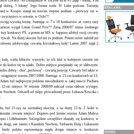
wet czwarty. Na Olimpiadzie w Turynie na K-95 zajął 7 lokatę, a na
ął dobrą, 5 lokatę! Jego forma rosła. W Lahti podczas Turnieju
REKLAMA
niej w Kuopio stanął na trzecim stopniu podium - pierwszy raz w
ze zwycięstwo w sezonie, w Oslo!!!
 swoją wysoką formę. Startując w 7 z 10 konkursów aż cztery razy
 karierze wygał Letnie Grand Prix!!! Zimą 2006/07 mimo średniego
ał trzy konkursy PŚ, a potem na MŚ w Sapporo zdobył swój czwarty
c rywali. Na dużej skoczni był tuż za podium. Potem sezon należał już
acobsena zdobywając czwartą kryształową kulę! Latem 2007 zajął 2
kulę, wielu kibiców wierzyło, że ich idol w kolejnym sezonie nie
e do końca się to udało. Dobre miejsca przeplatały się ze słabszymi.
rdzo dobrą - choć „pechową” - czwartą pozycję. Czwarty był także w
e osiągnięcie sezonu 2007/2008. Startując w 25-ciu konkursach aż 13-
już Adam był najlepszym polskim zawodnikiem w całej stawce Pucharu
ął 12-ste miejsce. W sezonie 2008/09 zaliczał coraz słabsze występy.
m Stochem. Odszedł od ekipy prowadzonej przez Łukasza Kruczka i
.
, był 21-szy na normalnej skoczni, a na dużej 12-ty. Z kolei w
komite czwarte miejsce! Dopiero pod koniec sezonu Adam Małysz
opio i Lillehammer. Szczególnie szczęśliwe okazały się konkursy w
nie drugi, zaś razem z Kamilem Stochem, Stefanem Hulą i Łukaszem
 kiedy polska reprezentacja zajęła drugie miejsce w konkursie
SONDA