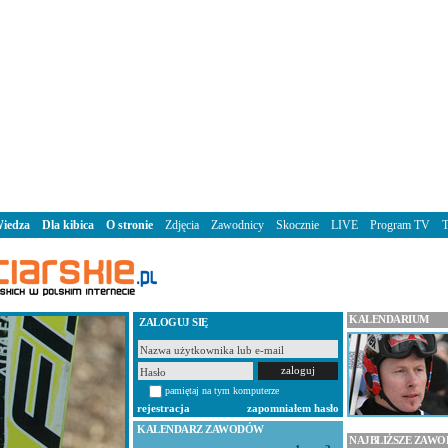
iedza
Dla kibica
O stronie
Zdjęcia
Zawodnicy
Skocznie
LIVE
Program TV
KALENDARIUM
ZALOGUJ SIĘ
pamiętaj na tym komputerze
rejestracja
zapomniałem hasło
KALENDARZ ZAWODÓW
NAJBLIŻSZE ZAW