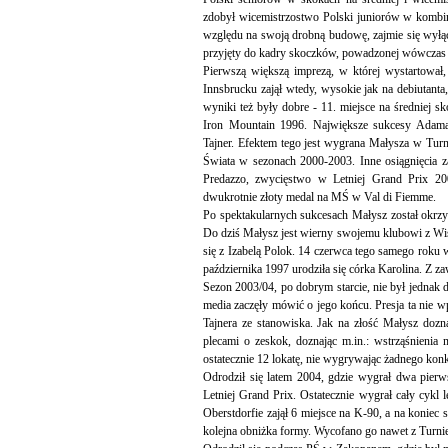
zdobył wicemistrzostwo Polski juniorów w kombin
względu na swoją drobną budowę, zajmie się wył
przyjęty do kadry skoczków, powadzonej wówczas 
Pierwszą większą imprezą, w której wystartował
Innsbrucku zajął wtedy, wysokie jak na debiutan
wyniki też były dobre - 11. miejsce na średniej s
Iron Mountain 1996. Największe sukcesy Adama 
Tajner. Efektem tego jest wygrana Małysza w Turni
Świata w sezonach 2000-2003. Inne osiągnięcia z
Predazzo, zwycięstwo w Letniej Grand Prix 2
dwukrotnie złoty medal na MŚ w Val di Fiemme.
Po spektakularnych sukcesach Małysz został okrzy
Do dziś Małysz jest wierny swojemu klubowi z Wi
się z Izabelą Polok. 14 czerwca tego samego roku 
października 1997 urodziła się córka Karolina. Z 
Sezon 2003/04, po dobrym starcie, nie był jednak 
media zaczęły mówić o jego końcu. Presja ta nie w
Tajnera ze stanowiska. Jak na złość Małysz dozna
plecami o zeskok, doznając m.in.: wstrząśnienia
ostatecznie 12 lokatę, nie wygrywając żadnego kon
Odrodził się latem 2004, gdzie wygrał dwa pier
Letniej Grand Prix. Ostatecznie wygrał cały cykl
Oberstdorfie zajął 6 miejsce na K-90, a na koniec
kolejna obniżka formy. Wycofano go nawet z Turnie