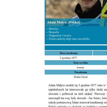
Adam Małysz
(Polska)
» Metryka
» Biografia
» Osiągnięcia i kariera
» Zobacz galerię zdjęć tego zawodnika
Data urodzenia
3 grudnia 1977
Stan cywilny
żonaty
Pseudonim
Polski Orzeł
Adam Małysz urodził się 3 grudnia 1977 roku w Wi
najmłodszych lat interesowały go tylko skoki n
skocznie i próbował na nich skakać. Pierwszy 
zaszczepił mu wuj, były skoczek - Jan Szturc, kt
szkołę podstawową Adam trenował kombinację nor
Polski seniorów w skokach na średniej i wice