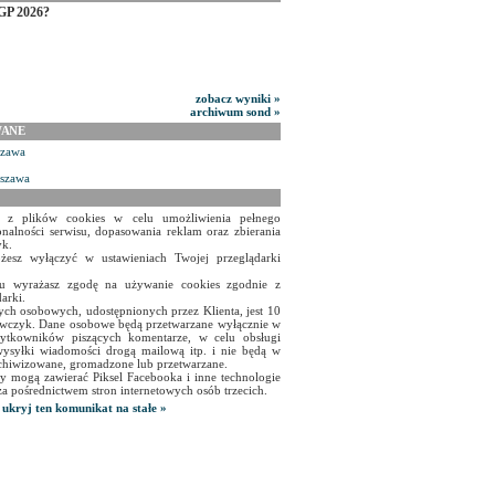
GP 2026?
zobacz wyniki »
archiwum sond »
WANE
szawa
rszawa
a z plików cookies w celu umożliwienia pełnego
onalności serwisu, dopasowania reklam oraz zbierania
yk.
żesz wyłączyć w ustawieniach Twojej przeglądarki
isu wyrażasz zgodę na używanie cookies zgodnie z
arki.
ch osobowych, udostępnionych przez Klienta, jest 10
czyk. Dane osobowe będą przetwarzane wyłącznie w
użytkowników piszących komentarze, w celu obsługi
ysyłki wiadomości drogą mailową itp. i nie będą w
chiwizowane, gromadzone lub przetwarzane.
y mogą zawierać Piksel Facebooka i inne technologie
za pośrednictwem stron internetowych osób trzecich.
ukryj ten komunikat na stałe »