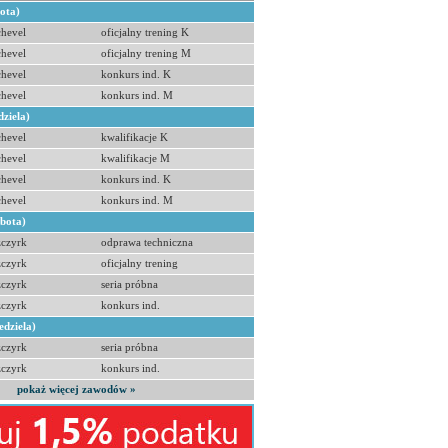
bota)
hevel
oficjalny trening K
hevel
oficjalny trening M
hevel
konkurs ind. K
hevel
konkurs ind. M
dziela)
hevel
kwalifikacje K
hevel
kwalifikacje M
hevel
konkurs ind. K
hevel
konkurs ind. M
obota)
zczyrk
odprawa techniczna
zczyrk
oficjalny trening
zczyrk
seria próbna
zczyrk
konkurs ind.
edziela)
zczyrk
seria próbna
zczyrk
konkurs ind.
pokaż więcej zawodów »