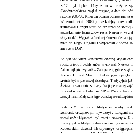
Odrodził się podczas PŚ w Zakopanem, gdzie był na
K-125 był dopiero 14-ty, za to w drużynie zaj
Skandynawskiego zajął 6 miejsce, a dwa dni póź
sezonie 2005/06. Kilka dni później odniósł pierws
W sezonie letnim 2006 po raz kolejny udowodnił
triumfował i dzięki temu po raz trzeci w swojej
początku, jego forma znów rosła. Najpierw wygr
złoty medal! Wygrał na średniej skoczni, deklasują
tylko do niego. Dogonił i wyprzedził Andersa J
miejsce w LGP.
Po tym jak Adam wywalczył czwartą kryształową 
spuści z tonu i będzie znów wygrywał. Niestety ni
Adam najlepiej wypadł w Zakopanem, gdzie zajął ba
Turnieju Czterech Skoczni i było to jego największ
krotnie był w pierwszej dziesiątce. Tradycyjnie 
Świata i ostatecznie w klasyfikacji generalnej zaj
Przegrał nawet w Polsce na MP w Wiśle z Kamile
założył Team Małysz, a jego doradcą został Lepistoe
Podczas MŚ w Libercu Małysz nie zdobył medalu
konkursie drużynowym wywalczył z kolegami zna
zaczął znów błyszczeć: był trzeci i czwarty w Ku
Planicy, gdzie Małysz indywidualnie był dwukrot
Rutkowskim dokonał historycznego osiągnięcia,