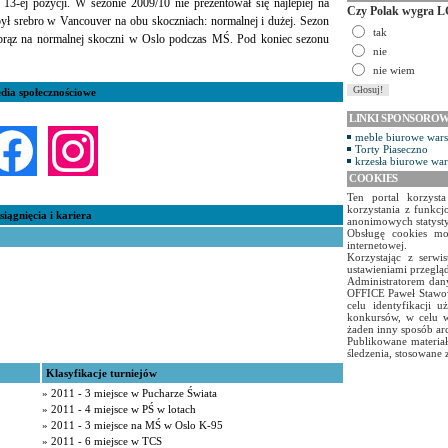
3-ej pozycji. W sezonie 2009/10 nie prezentował się najlepiej na
Czy Polak wygra L
był srebro w Vancouver na obu skoczniach: normalnej i dużej. Sezon
tak
brąz na normalnej skoczni w Oslo podczas MŚ. Pod koniec sezonu
nie
nie wiem
dia społecznościowe
LINKI SPONSORO
meble biurowe war
Torty Piaseczno
krzesła biurowe wa
COOKIES
Ten portal korzyst
korzystania z funkcj
siągnięcia i kariera
anonimowych statyst
Obsługę cookies mo
internetowej.
Korzystając z serw
ustawieniami przegląd
Administratorem dany
OFFICE Paweł Stawow
celu identyfikacji 
konkursów, w celu w
żaden inny sposób ar
Publikowane materiał
śledzenia, stosowane 
Klasyfikacje turniejów
» 2011 - 3 miejsce w Pucharze Świata
» 2011 - 4 miejsce w PŚ w lotach
» 2011 - 3 miejsce na MŚ w Oslo K-95
» 2011 - 6 miejsce w TCS