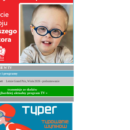
IE W TV
je i programy
rt
Letnie Grand Prix, Wisła 2026 - podsumowanie
transmisje ze skoków
jbardziej aktualny program TV »