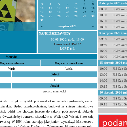
1
2
8 sierpnia 2026 (so
3
4
5
6
7
8
9
10
11
12
13
14
15
16
08:30
LGP Courc
17
18
19
20
21
22
23
10:30
LGP Courc
24
25
26
27
28
29
30
31
16:00
LGP Courc
«
sierpień 2026
»
18:00
LGP Courc
9 sierpnia 2026 (nie
NAJBLIŻSZE ZAWODY
09:00
LGP Courc
08.08.2026, godz. 16:00
Courchevel HS-132
10:30
LGP Courc
LGP K ind.
16:00
LGP Courc
Metryka
18:00
LGP Courc
15 sierpnia 2026 (s
Miejsce urodzenia
Miejsce zamieszkania
Wisła
Wisła
10:00
FIS Cup S
Dzieci
13:00
FIS Cup S
1
14:00
FIS Cup S
Języki
15:15
FIS Cup S
polski, niemiecki
16 sierpnia 2026 (ni
09:00
FIS Cup S
śle. Już jako trzylatek próbował sił na nartach zjazdowych, ale od
10:15
FIS Cup S
arciarskie. Będąc przedszkolakiem, budował ze śniegu miniaturowe
skok oddał nie chodząc jeszcze do szkoły podstawowej. Bakcyla
óry ówcześnie był trenerem skoczków w Wiśle (KS Wisła). Przez całą
weską. W 1994 roku, startując jako junior, wywalczył Mistrzostwo
mistrzostwo na Wielkiej Krokwi w Zakopanem. W tym samym roku