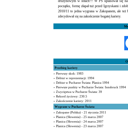
drużynowym w lotach!!! W PŚ uplasował się na 1
początku, formę złapał tuż przed Igrzyskami i zdo
2010/11 to jedna wygrana w Zakopanem, ale też 
zdecydował się na zakończenie bogatej kariery.
Me
O
Przebieg kariery
» Pierwszy skok: 1983
» Debiut w reprezentacji: 1994
» Debiut w Pucharze Świata: Planica 1994
» Pierwsze punkty w Pucharze Świata: Innsbruck 1994
» Zwycięstwa w Pucharze Świata: 39
» Rekord życiowy: 230.5
» Zakończenie kariery: 2011
Wygrane w Pucharze Świata
» Zakopane (Polska) - 21 stycznia 2011
» Planica (Słowenia) - 25 marca 2007
» Planica (Słowenia) - 24 marca 2007
» Planica (Słowenia) - 23 marca 2007