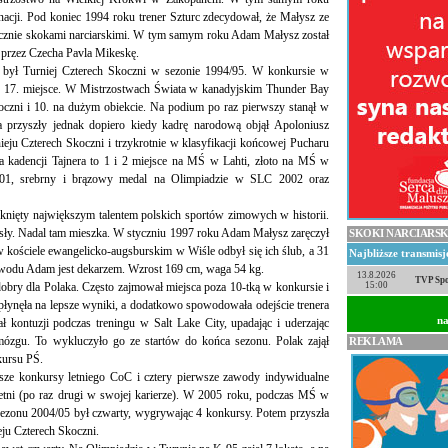
acji. Pod koniec 1994 roku trener Szturc zdecydował, że Małysz ze
ącznie skokami narciarskimi. W tym samym roku Adam Małysz został
przez Czecha Pavla Mikeskę.
, był Turniej Czterech Skoczni w sezonie 1994/95. W konkursie w
ta, 17. miejsce. W Mistrzostwach Świata w kanadyjskim Thunder Bay
koczni i 10. na dużym obiekcie. Na podium po raz pierwszy stanął w
przyszły jednak dopiero kiedy kadrę narodową objął Apoloniusz
eju Czterech Skoczni i trzykrotnie w klasyfikacji końcowej Pucharu
a kadencji Tajnera to 1 i 2 miejsce na MŚ w Lahti, złoto na MŚ w
001, srebrny i brązowy medal na Olimpiadzie w SLC 2002 oraz
knięty największym talentem polskich sportów zimowych w historii.
sły. Nadal tam mieszka. W styczniu 1997 roku Adam Małysz zaręczył
SKOKI NARCIARSK
w kościele ewangelicko-augsburskim w Wiśle odbył się ich ślub, a 31
Najbliższe transmis
zawodu Adam jest dekarzem. Wzrost 169 cm, waga 54 kg.
13.8.2026
TVP Spo
dobry dla Polaka. Często zajmował miejsca poza 10-tką w konkursie i
15:00
płynęła na lepsze wyniki, a dodatkowo spowodowała odejście trenera
na
ł kontuzji podczas treningu w Salt Lake City, upadając i uderzając
 mózgu. To wykluczyło go ze startów do końca sezonu. Polak zajął
REKLAMA
kursu PŚ.
wsze konkursy letniego CoC i cztery pierwsze zawody indywidualne
 letni (po raz drugi w swojej karierze). W 2005 roku, podczas MŚ w
 sezonu 2004/05 był czwarty, wygrywając 4 konkursy. Potem przyszła
ju Czterech Skoczni.