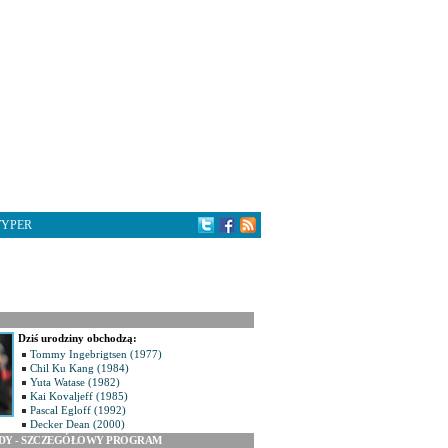
TYPER
Dziś urodziny obchodzą:
Tommy Ingebrigtsen (1977)
Chil Ku Kang (1984)
Yuta Watase (1982)
Kai Kovaljeff (1985)
Pascal Egloff (1992)
Decker Dean (2000)
ODY - SZCZEGÓŁOWY PROGRAM