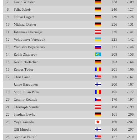
7
David Winkler
258
-109
8
Felix Schoft
240
-127
9
Tobias Lugert
239
-128
10
Michael Dreher
236
-131
11
Johannes Obermayr
226
-141
12
Volodymyr Veredyuk
225
-142
13
Vladislav Boyarintsev
221
-146
14
Radik Zhaparov
209
-158
15
Kevin Horlacher
203
-164
16
Remus Tudor
201
-166
17
Chris Lamb
200
-167
Janne Happonen
200
-167
19
Sorin Iulian Pitea
195
-172
20
Cestmir Kozisek
170
-197
21
Christoph Stauder
168
-199
22
Stephan Leyhe
161
-206
23
Yuya Yamada
160
-207
Olli Muotka
160
-207
25
Nicholas Fairall
157
-210