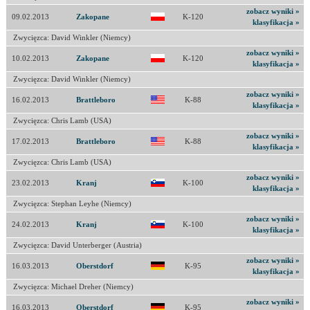
zobacz wyniki »
09.02.2013
Zakopane
K-120
klasyfikacja »
Zwycięzca: David Winkler (Niemcy)
zobacz wyniki »
10.02.2013
Zakopane
K-120
klasyfikacja »
Zwycięzca: David Winkler (Niemcy)
zobacz wyniki »
16.02.2013
Brattleboro
K-88
klasyfikacja »
Zwycięzca: Chris Lamb (USA)
zobacz wyniki »
17.02.2013
Brattleboro
K-88
klasyfikacja »
Zwycięzca: Chris Lamb (USA)
zobacz wyniki »
23.02.2013
Kranj
K-100
klasyfikacja »
Zwycięzca: Stephan Leyhe (Niemcy)
zobacz wyniki »
24.02.2013
Kranj
K-100
klasyfikacja »
Zwycięzca: David Unterberger (Austria)
zobacz wyniki »
16.03.2013
Oberstdorf
K-95
klasyfikacja »
Zwycięzca: Michael Dreher (Niemcy)
zobacz wyniki »
16.03.2013
Oberstdorf
K-95