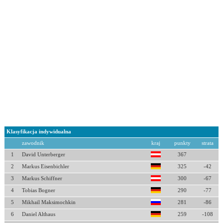
Klasyfikacja indywidualna
zawodnik
kraj
punkty
strata
1
David Unterberger
367
2
Markus Eisenbichler
325
-42
3
Markus Schiffner
300
-67
4
Tobias Bogner
290
-77
5
Mikhail Maksimochkin
281
-86
6
Daniel Althaus
259
-108