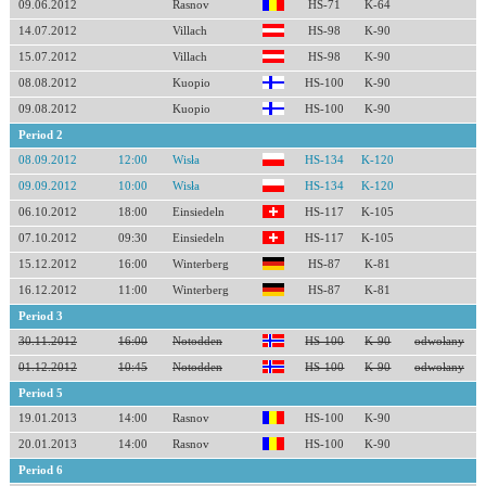
09.06.2012
Rasnov
HS-71
K-64
14.07.2012
Villach
HS-98
K-90
15.07.2012
Villach
HS-98
K-90
08.08.2012
Kuopio
HS-100
K-90
09.08.2012
Kuopio
HS-100
K-90
Period 2
08.09.2012
12:00
Wisła
HS-134
K-120
09.09.2012
10:00
Wisła
HS-134
K-120
06.10.2012
18:00
Einsiedeln
HS-117
K-105
07.10.2012
09:30
Einsiedeln
HS-117
K-105
15.12.2012
16:00
Winterberg
HS-87
K-81
16.12.2012
11:00
Winterberg
HS-87
K-81
Period 3
30.11.2012
16:00
Notodden
HS-100
K-90
odwołany
01.12.2012
10:45
Notodden
HS-100
K-90
odwołany
Period 5
19.01.2013
14:00
Rasnov
HS-100
K-90
20.01.2013
14:00
Rasnov
HS-100
K-90
Period 6