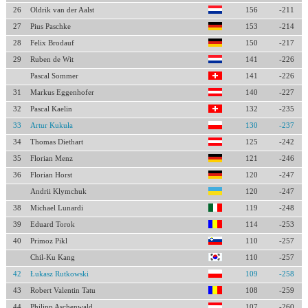
26
Oldrik van der Aalst
156
-211
27
Pius Paschke
153
-214
28
Felix Brodauf
150
-217
29
Ruben de Wit
141
-226
Pascal Sommer
141
-226
31
Markus Eggenhofer
140
-227
32
Pascal Kaelin
132
-235
33
Artur Kukuła
130
-237
34
Thomas Diethart
125
-242
35
Florian Menz
121
-246
36
Florian Horst
120
-247
Andrii Klymchuk
120
-247
38
Michael Lunardi
119
-248
39
Eduard Torok
114
-253
40
Primoz Pikl
110
-257
Chil-Ku Kang
110
-257
42
Łukasz Rutkowski
109
-258
43
Robert Valentin Tatu
108
-259
44
Philipp Aschenwald
107
-260