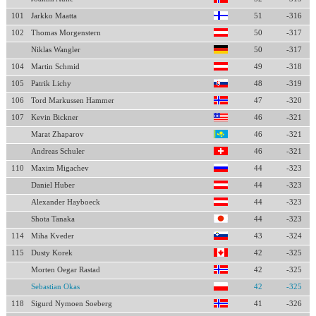
101
Jarkko Maatta
51
-316
102
Thomas Morgenstern
50
-317
Niklas Wangler
50
-317
104
Martin Schmid
49
-318
105
Patrik Lichy
48
-319
106
Tord Markussen Hammer
47
-320
107
Kevin Bickner
46
-321
Marat Zhaparov
46
-321
Andreas Schuler
46
-321
110
Maxim Migachev
44
-323
Daniel Huber
44
-323
Alexander Hayboeck
44
-323
Shota Tanaka
44
-323
114
Miha Kveder
43
-324
115
Dusty Korek
42
-325
Morten Oegar Rastad
42
-325
Sebastian Okas
42
-325
118
Sigurd Nymoen Soeberg
41
-326