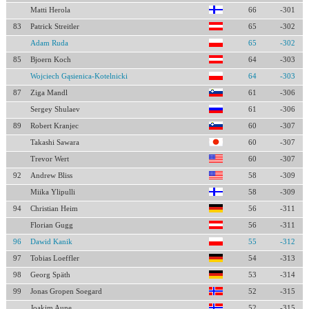
Matti Herola
66
-301
83
Patrick Streitler
65
-302
Adam Ruda
65
-302
85
Bjoern Koch
64
-303
Wojciech Gąsienica-Kotelnicki
64
-303
87
Ziga Mandl
61
-306
Sergey Shulaev
61
-306
89
Robert Kranjec
60
-307
Takashi Sawara
60
-307
Trevor Wert
60
-307
92
Andrew Bliss
58
-309
Miika Ylipulli
58
-309
94
Christian Heim
56
-311
Florian Gugg
56
-311
96
Dawid Kanik
55
-312
97
Tobias Loeffler
54
-313
98
Georg Späth
53
-314
99
Jonas Gropen Soegard
52
-315
Joakim Aune
52
-315