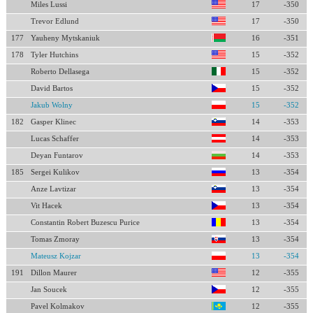
Miles Lussi
17
-350
Trevor Edlund
17
-350
177
Yauheny Mytskaniuk
16
-351
178
Tyler Hutchins
15
-352
Roberto Dellasega
15
-352
David Bartos
15
-352
Jakub Wolny
15
-352
182
Gasper Klinec
14
-353
Lucas Schaffer
14
-353
Deyan Funtarov
14
-353
185
Sergei Kulikov
13
-354
Anze Lavtizar
13
-354
Vit Hacek
13
-354
Constantin Robert Buzescu Purice
13
-354
Tomas Zmoray
13
-354
Mateusz Kojzar
13
-354
191
Dillon Maurer
12
-355
Jan Soucek
12
-355
Pavel Kolmakov
12
-355