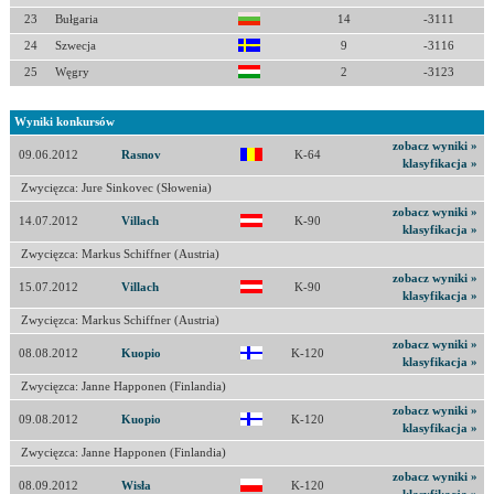
23
Bułgaria
14
-3111
24
Szwecja
9
-3116
25
Węgry
2
-3123
Wyniki konkursów
zobacz wyniki »
09.06.2012
Rasnov
K-64
klasyfikacja »
Zwycięzca: Jure Sinkovec (Słowenia)
zobacz wyniki »
14.07.2012
Villach
K-90
klasyfikacja »
Zwycięzca: Markus Schiffner (Austria)
zobacz wyniki »
15.07.2012
Villach
K-90
klasyfikacja »
Zwycięzca: Markus Schiffner (Austria)
zobacz wyniki »
08.08.2012
Kuopio
K-120
klasyfikacja »
Zwycięzca: Janne Happonen (Finlandia)
zobacz wyniki »
09.08.2012
Kuopio
K-120
klasyfikacja »
Zwycięzca: Janne Happonen (Finlandia)
zobacz wyniki »
08.09.2012
Wisła
K-120