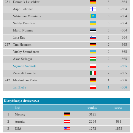
231
Dominik Leischker
3
-364
Aapo Lehtinen
3
-364
Sabirzhan Muminov
3
-364
Serhiy Drozdov
3
-364
Martti Nomme
3
-364
Jaka Rus
3
-364
237
Tim Heinrich
2
-365
Vitaliy Shumbarets
2
-365
Akos Szilagyi
2
-365
Szymon Szostok
2
-365
Zeno di Lenardo
2
-365
242
Maximilian Piater
1
-366
Jan Zięba
1
-366
Klasyfikacja drużynowa
kraj
punkty
strata
1
Niemcy
3125
2
Austria
2234
-891
3
USA
1272
-1853