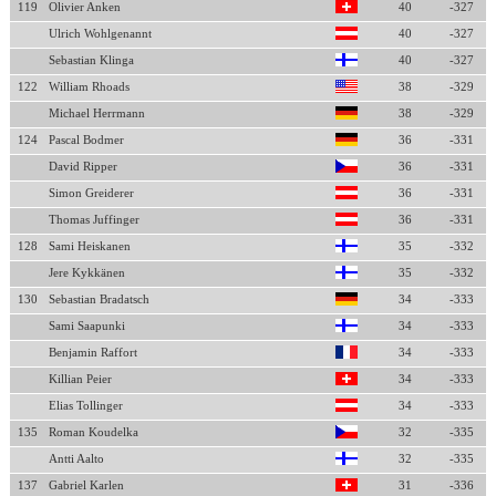
119
Olivier Anken
40
-327
Ulrich Wohlgenannt
40
-327
Sebastian Klinga
40
-327
122
William Rhoads
38
-329
Michael Herrmann
38
-329
124
Pascal Bodmer
36
-331
David Ripper
36
-331
Simon Greiderer
36
-331
Thomas Juffinger
36
-331
128
Sami Heiskanen
35
-332
Jere Kykkänen
35
-332
130
Sebastian Bradatsch
34
-333
Sami Saapunki
34
-333
Benjamin Raffort
34
-333
Killian Peier
34
-333
Elias Tollinger
34
-333
135
Roman Koudelka
32
-335
Antti Aalto
32
-335
137
Gabriel Karlen
31
-336