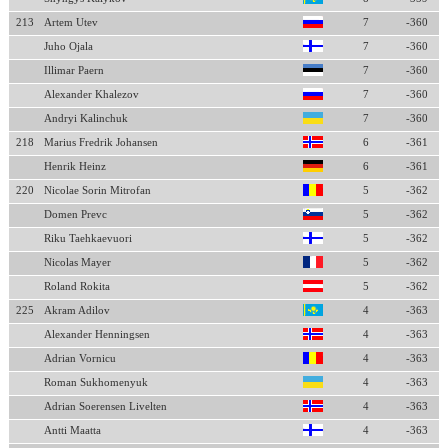
213
Artem Utev
7
-360
Juho Ojala
7
-360
Illimar Paern
7
-360
Alexander Khalezov
7
-360
Andryi Kalinchuk
7
-360
218
Marius Fredrik Johansen
6
-361
Henrik Heinz
6
-361
220
Nicolae Sorin Mitrofan
5
-362
Domen Prevc
5
-362
Riku Taehkaevuori
5
-362
Nicolas Mayer
5
-362
Roland Rokita
5
-362
225
Akram Adilov
4
-363
Alexander Henningsen
4
-363
Adrian Vornicu
4
-363
Roman Sukhomenyuk
4
-363
Adrian Soerensen Livelten
4
-363
Antti Maatta
4
-363