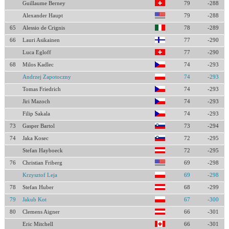
Guillaume Berney
79
-288
Alexander Haupt
79
-288
65
Alessio de Crignis
78
-289
66
Lauri Asikainen
77
-290
Luca Egloff
77
-290
68
Milos Kadlec
74
-293
Andrzej Zapotoczny
74
-293
Tomas Friedrich
74
-293
Jiri Mazoch
74
-293
Filip Sakala
74
-293
73
Gasper Bartol
73
-294
74
Jaka Kosec
72
-295
Stefan Hayboeck
72
-295
76
Christian Friberg
69
-298
Krzysztof Leja
69
-298
78
Stefan Huber
68
-299
79
Jakub Kot
67
-300
80
Clemens Aigner
66
-301
Eric Mitchell
66
-301