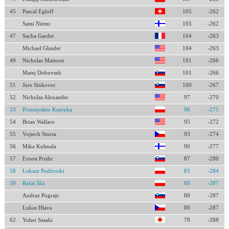
45
Pascal Egloff
105
-262
Sami Niemi
105
-262
47
Sacha Gardet
104
-263
Michael Glasder
104
-263
49
Nicholas Mattoon
101
-266
Matej Dobovsek
101
-266
51
Jure Sinkovec
100
-267
52
Nicholas Alexander
97
-270
53
Przemysław Kantyka
96
-271
54
Brian Wallace
95
-272
55
Vojtech Stursa
93
-274
56
Mika Kulmala
90
-277
57
Ernest Prislic
87
-280
58
Łukasz Podżorski
83
-284
59
Rafał Śliż
80
-287
Andraz Pograjc
80
-287
Lukas Hlava
80
-287
62
Yuhei Sasaki
79
-288