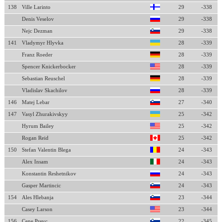
138
Ville Larinto
29
-338
Denis Veselov
29
-338
Nejc Dezman
29
-338
141
Vladymyr Hlyvka
28
-339
Franz Roeder
28
-339
Spencer Knickerbocker
28
-339
Sebastian Reuschel
28
-339
Vladislav Skachilov
28
-339
146
Matej Lebar
27
-340
147
Vasyl Zhurakivskyy
25
-342
Hyrum Bailey
25
-342
Rogan Reid
25
-342
150
Stefan Valentin Blega
24
-343
Alex Insam
24
-343
Konstantin Reshetnikov
24
-343
Gasper Martincic
24
-343
154
Ales Hlebanja
23
-344
Casey Larson
23
-344
156
Cene Prevc
22
-345