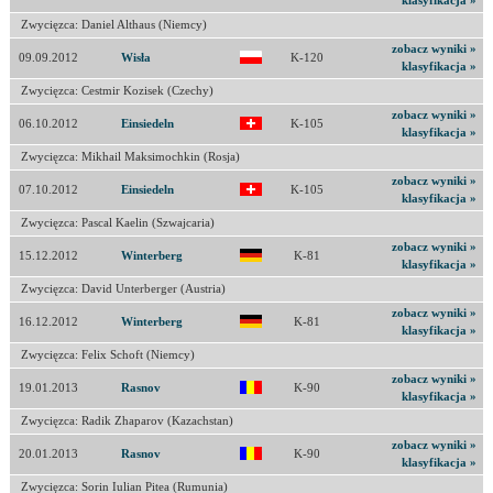
klasyfikacja »
Zwycięzca: Daniel Althaus (Niemcy)
zobacz wyniki »
09.09.2012
Wisła
K-120
klasyfikacja »
Zwycięzca: Cestmir Kozisek (Czechy)
zobacz wyniki »
06.10.2012
Einsiedeln
K-105
klasyfikacja »
Zwycięzca: Mikhail Maksimochkin (Rosja)
zobacz wyniki »
07.10.2012
Einsiedeln
K-105
klasyfikacja »
Zwycięzca: Pascal Kaelin (Szwajcaria)
zobacz wyniki »
15.12.2012
Winterberg
K-81
klasyfikacja »
Zwycięzca: David Unterberger (Austria)
zobacz wyniki »
16.12.2012
Winterberg
K-81
klasyfikacja »
Zwycięzca: Felix Schoft (Niemcy)
zobacz wyniki »
19.01.2013
Rasnov
K-90
klasyfikacja »
Zwycięzca: Radik Zhaparov (Kazachstan)
zobacz wyniki »
20.01.2013
Rasnov
K-90
klasyfikacja »
Zwycięzca: Sorin Iulian Pitea (Rumunia)