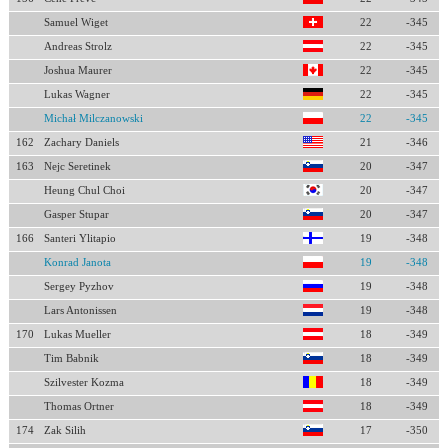
Samuel Wiget
22
-345
Andreas Strolz
22
-345
Joshua Maurer
22
-345
Lukas Wagner
22
-345
Michał Milczanowski
22
-345
162
Zachary Daniels
21
-346
163
Nejc Seretinek
20
-347
Heung Chul Choi
20
-347
Gasper Stupar
20
-347
166
Santeri Ylitapio
19
-348
Konrad Janota
19
-348
Sergey Pyzhov
19
-348
Lars Antonissen
19
-348
170
Lukas Mueller
18
-349
Tim Babnik
18
-349
Szilvester Kozma
18
-349
Thomas Ortner
18
-349
174
Zak Silih
17
-350