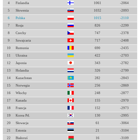
4
Finlandia
1061
-2064
5
Słowenia
1032
-2093
6
Polska
1015
-2110
7
Rosja
826
-2299
8
Czechy
747
-2378
9
Szwajcaria
717
-2408
10
Rumunia
690
-2435
11
Ukraina
422
-2703
12
Japonia
343
-2782
13
Holandia
326
-2799
14
Kazachstan
282
-2843
15
Norwegia
256
-2869
16
Włochy
248
-2877
17
Kanada
155
-2970
18
Francja
152
-2973
19
Korea Pd.
130
-2995
20
Słowacja
61
-3064
21
Estonia
21
-3104
22
Białoruś
16
-3109