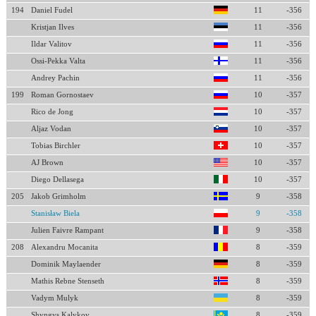
194
Daniel Fudel
11
-356
Kristjan Ilves
11
-356
Ildar Valitov
11
-356
Ossi-Pekka Valta
11
-356
Andrey Pachin
11
-356
199
Roman Gornostaev
10
-357
Rico de Jong
10
-357
Aljaz Vodan
10
-357
Tobias Birchler
10
-357
AJ Brown
10
-357
Diego Dellasega
10
-357
205
Jakob Grimholm
9
-358
Stanisław Biela
9
-358
Julien Faivre Rampant
9
-358
208
Alexandru Mocanita
8
-359
Dominik Maylaender
8
-359
Mathis Rebne Stenseth
8
-359
Vadym Mulyk
8
-359
Shyngys Kalykov
8
-359