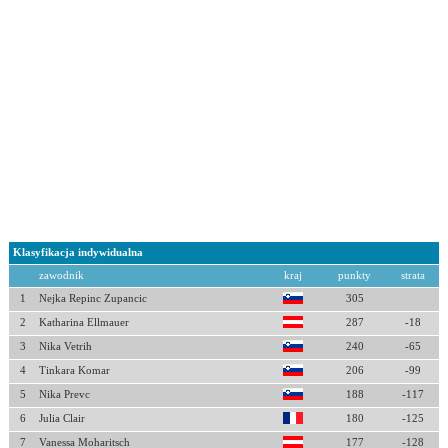
Klasyfikacja indywidualna
zawodnik
kraj
punkty
strata
1
Nejka Repinc Zupancic
305
2
Katharina Ellmauer
287
-18
3
Nika Vetrih
240
-65
4
Tinkara Komar
206
-99
5
Nika Prevc
188
-117
6
Julia Clair
180
-125
7
Vanessa Moharitsch
177
-128