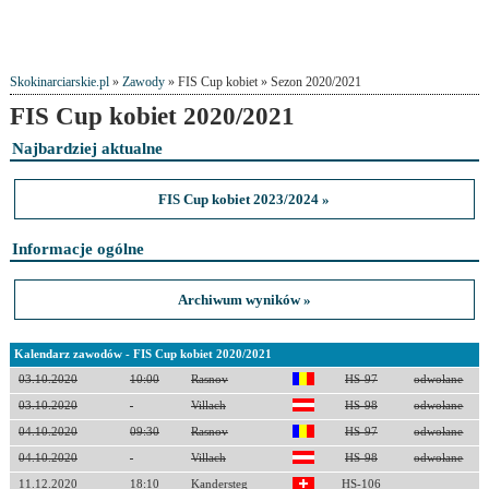
Skokinarciarskie.pl
»
Zawody
» FIS Cup kobiet » Sezon 2020/2021
FIS Cup kobiet 2020/2021
Najbardziej aktualne
FIS Cup kobiet 2023/2024 »
Informacje ogólne
Archiwum wyników »
Kalendarz zawodów - FIS Cup kobiet 2020/2021
03.10.2020
10:00
Rasnov
HS-97
odwołane
03.10.2020
Villach
HS-98
odwołane
04.10.2020
09:30
Rasnov
HS-97
odwołane
04.10.2020
Villach
HS-98
odwołane
11.12.2020
18:10
Kandersteg
HS-106