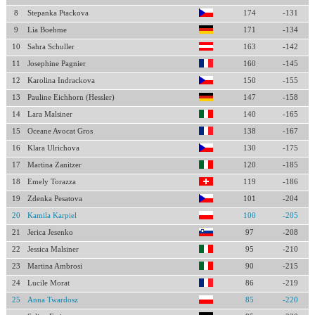
8
Stepanka Ptackova
174
-131
9
Lia Boehme
171
-134
10
Sahra Schuller
163
-142
11
Josephine Pagnier
160
-145
12
Karolina Indrackova
150
-155
13
Pauline Eichhorn (Hessler)
147
-158
14
Lara Malsiner
140
-165
15
Oceane Avocat Gros
138
-167
16
Klara Ulrichova
130
-175
17
Martina Zanitzer
120
-185
18
Emely Torazza
119
-186
19
Zdenka Pesatova
101
-204
20
Kamila Karpiel
100
-205
21
Jerica Jesenko
97
-208
22
Jessica Malsiner
95
-210
23
Martina Ambrosi
90
-215
24
Lucile Morat
86
-219
25
Anna Twardosz
85
-220