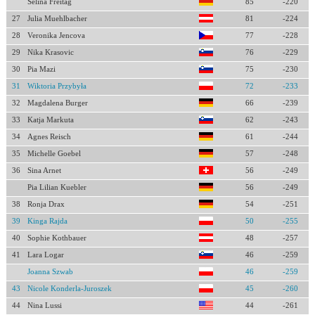
Selina Freitag
85
-220
27
Julia Muehlbacher
81
-224
28
Veronika Jencova
77
-228
29
Nika Krasovic
76
-229
30
Pia Mazi
75
-230
31
Wiktoria Przybyła
72
-233
32
Magdalena Burger
66
-239
33
Katja Markuta
62
-243
34
Agnes Reisch
61
-244
35
Michelle Goebel
57
-248
36
Sina Arnet
56
-249
Pia Lilian Kuebler
56
-249
38
Ronja Drax
54
-251
39
Kinga Rajda
50
-255
40
Sophie Kothbauer
48
-257
41
Lara Logar
46
-259
Joanna Szwab
46
-259
43
Nicole Konderla-Juroszek
45
-260
44
Nina Lussi
44
-261