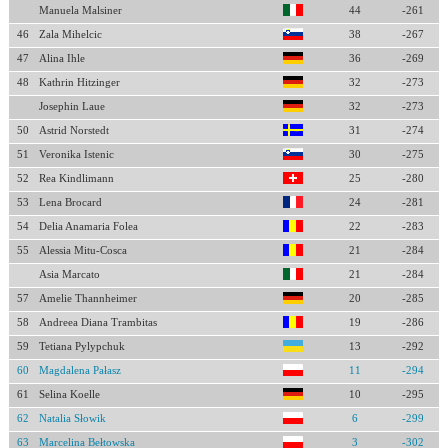
Manuela Malsiner
44
-261
46
Zala Mihelcic
38
-267
47
Alina Ihle
36
-269
48
Kathrin Hitzinger
32
-273
Josephin Laue
32
-273
50
Astrid Norstedt
31
-274
51
Veronika Istenic
30
-275
52
Rea Kindlimann
25
-280
53
Lena Brocard
24
-281
54
Delia Anamaria Folea
22
-283
55
Alessia Mitu-Cosca
21
-284
Asia Marcato
21
-284
57
Amelie Thannheimer
20
-285
58
Andreea Diana Trambitas
19
-286
59
Tetiana Pylypchuk
13
-292
60
Magdalena Pałasz
11
-294
61
Selina Koelle
10
-295
62
Natalia Słowik
6
-299
63
Marcelina Bełtowska
3
-302