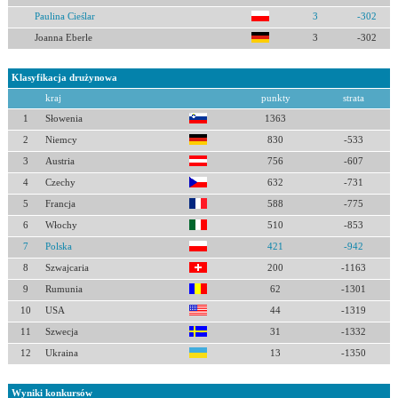
Paulina Cieślar
3
-302
Joanna Eberle
3
-302
Klasyfikacja drużynowa
kraj
punkty
strata
1
Słowenia
1363
2
Niemcy
830
-533
3
Austria
756
-607
4
Czechy
632
-731
5
Francja
588
-775
6
Włochy
510
-853
7
Polska
421
-942
8
Szwajcaria
200
-1163
9
Rumunia
62
-1301
10
USA
44
-1319
11
Szwecja
31
-1332
12
Ukraina
13
-1350
Wyniki konkursów