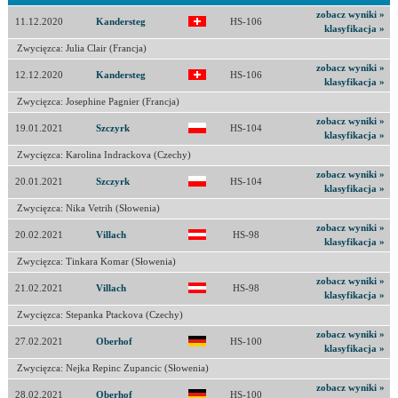
zobacz wyniki »
11.12.2020
Kandersteg
HS-106
klasyfikacja »
Zwycięzca: Julia Clair (Francja)
zobacz wyniki »
12.12.2020
Kandersteg
HS-106
klasyfikacja »
Zwycięzca: Josephine Pagnier (Francja)
zobacz wyniki »
19.01.2021
Szczyrk
HS-104
klasyfikacja »
Zwycięzca: Karolina Indrackova (Czechy)
zobacz wyniki »
20.01.2021
Szczyrk
HS-104
klasyfikacja »
Zwycięzca: Nika Vetrih (Słowenia)
zobacz wyniki »
20.02.2021
Villach
HS-98
klasyfikacja »
Zwycięzca: Tinkara Komar (Słowenia)
zobacz wyniki »
21.02.2021
Villach
HS-98
klasyfikacja »
Zwycięzca: Stepanka Ptackova (Czechy)
zobacz wyniki »
27.02.2021
Oberhof
HS-100
klasyfikacja »
Zwycięzca: Nejka Repinc Zupancic (Słowenia)
zobacz wyniki »
28.02.2021
Oberhof
HS-100