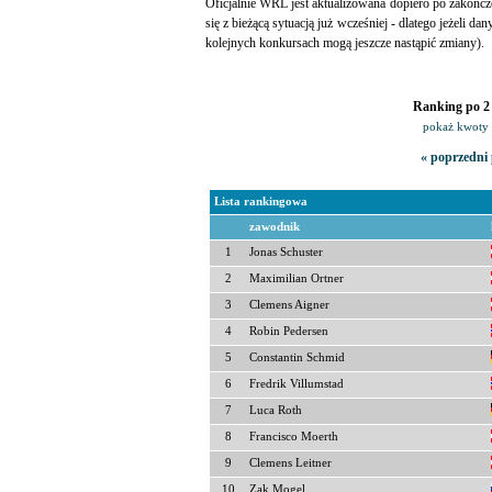
Oficjalnie WRL jest aktualizowana dopiero po zakończ
się z bieżącą sytuacją już wcześniej - dlatego jeżeli da
kolejnych konkursach mogą jeszcze nastąpić zmiany).
Ranking po 2 
pokaż kwoty 
« poprzedni 
Lista rankingowa
zawodnik
1
Jonas Schuster
2
Maximilian Ortner
3
Clemens Aigner
4
Robin Pedersen
5
Constantin Schmid
6
Fredrik Villumstad
7
Luca Roth
8
Francisco Moerth
9
Clemens Leitner
10
Zak Mogel