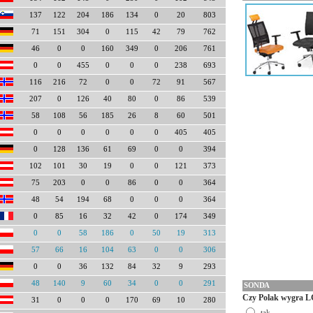
137
122
204
186
134
0
20
803
71
151
304
0
115
42
79
762
46
0
0
160
349
0
206
761
0
0
455
0
0
0
238
693
116
216
72
0
0
72
91
567
207
0
126
40
80
0
86
539
58
108
56
185
26
8
60
501
0
0
0
0
0
0
405
405
0
128
136
61
69
0
0
394
102
101
30
19
0
0
121
373
75
203
0
0
86
0
0
364
48
54
194
68
0
0
0
364
0
85
16
32
42
0
174
349
0
0
58
186
0
50
19
313
57
66
16
104
63
0
0
306
0
0
36
132
84
32
9
293
48
140
9
60
34
0
0
291
SONDA
Czy Polak wygra L
31
0
0
0
170
69
10
280
tak