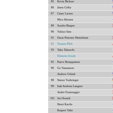
85
Kevin Bickner
86
Jason Colby
87
Casey Larson
Mico Ahonen
89
Sondre Ringen
90
Yukiya Sato
91
Oscar Petersen Westerheim
92
Tomasz Pilch
93
Taku Takeuchi
Klemens Joniak
95
Paavo Romppainen
96
Go Yamamoto
Andrew Urlaub
98
Simon Voehringer
99
Isak Andreas Langmo
Andre Fussenegger
101
Juri Kesseli
Henri Kavilo
Kasperi Valto