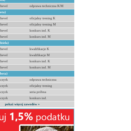
hevel
odprawa techniczna K/M
bota)
hevel
oficjalny trening K
hevel
oficjalny trening M
hevel
konkurs ind. K
hevel
konkurs ind. M
dziela)
hevel
kwalifikacje K
hevel
kwalifikacje M
hevel
konkurs ind. K
hevel
konkurs ind. M
obota)
zczyrk
odprawa techniczna
zczyrk
oficjalny trening
zczyrk
seria próbna
zczyrk
konkurs ind.
pokaż więcej zawodów »