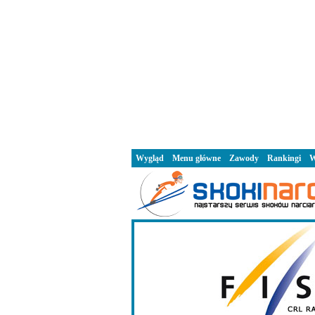
Wygląd
Menu główne
Zawody
Rankingi
W