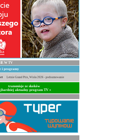
IE W TV
je i programy
rt
Letnie Grand Prix, Wisła 2026 - podsumowanie
transmisje ze skoków
jbardziej aktualny program TV »