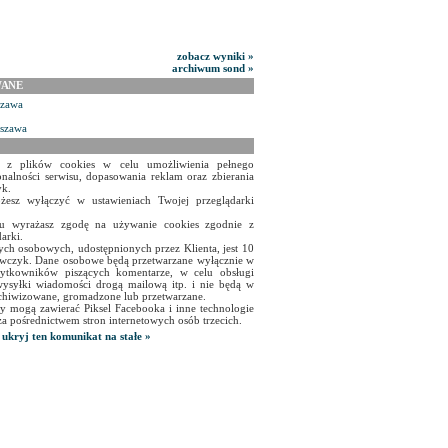
zobacz wyniki »
archiwum sond »
WANE
szawa
rszawa
a z plików cookies w celu umożliwienia pełnego
onalności serwisu, dopasowania reklam oraz zbierania
yk.
żesz wyłączyć w ustawieniach Twojej przeglądarki
isu wyrażasz zgodę na używanie cookies zgodnie z
arki.
ch osobowych, udostępnionych przez Klienta, jest 10
czyk. Dane osobowe będą przetwarzane wyłącznie w
użytkowników piszących komentarze, w celu obsługi
ysyłki wiadomości drogą mailową itp. i nie będą w
chiwizowane, gromadzone lub przetwarzane.
y mogą zawierać Piksel Facebooka i inne technologie
za pośrednictwem stron internetowych osób trzecich.
ukryj ten komunikat na stałe »