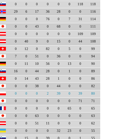
0
0
0
0
0
0
118
118
29
6
17
36
28
0
0
116
0
0
0
76
0
7
31
114
0
0
43
0
68
0
0
111
0
0
0
0
0
0
109
109
0
40
9
0
15
0
44
108
0
12
0
82
0
5
0
99
7
0
51
0
36
0
0
94
0
11
10
56
0
13
0
90
16
0
44
28
0
1
0
89
0
14
43
28
1
0
0
86
0
0
38
0
44
0
0
82
0
0
0
2
39
0
39
80
0
0
0
0
0
0
71
71
0
0
0
0
0
65
0
65
0
0
63
0
0
0
0
63
0
0
51
11
0
0
0
62
0
0
0
0
32
23
0
55
0
15
0
39
0
0
1
55