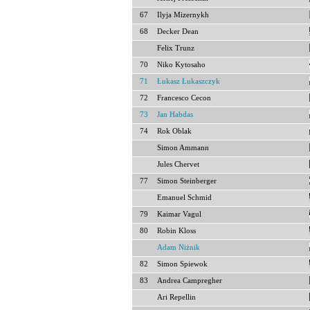
67
Ilyja Mizernykh
68
Decker Dean
Felix Trunz
70
Niko Kytosaho
71
Łukasz Łukaszczyk
72
Francesco Cecon
73
Jan Habdas
74
Rok Oblak
Simon Ammann
Jules Chervet
77
Simon Steinberger
Emanuel Schmid
79
Kaimar Vagul
80
Robin Kloss
Adam Niżnik
82
Simon Spiewok
83
Andrea Campregher
Ari Repellin