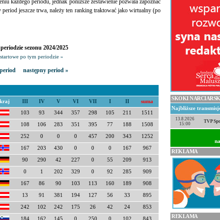
eniu każdego periodu, jednak poniższe zestawienie pozwala zapoznać
ny period jeszcze trwa, należy ten ranking traktować jako wirtualny (po
periodzie sezonu 2024/2025
startowe po tym periodzie »
period
następny period »
SKOKI NARCIARSK
kraj
III
IV
V
VI
VII
I
II
suma
Najbliższe transmis
103
93
344
357
298
105
211
1511
13.8.2026
TVP Spo
15:00
108
106
283
351
395
77
188
1508
252
0
0
0
457
200
343
1252
na
167
203
430
0
0
0
167
967
REKLAMA
90
290
42
227
0
55
209
913
0
1
202
329
0
92
285
909
167
86
90
103
113
160
189
908
13
91
381
194
127
56
33
895
242
102
242
175
26
42
24
853
REKLAMA
184
162
145
0
250
0
102
843