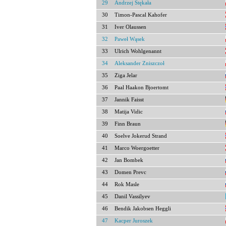
29
Andrzej Stękała
30
Timon-Pascal Kahofer
31
Iver Olaussen
32
Paweł Wąsek
33
Ulrich Wohlgenannt
34
Aleksander Zniszczoł
35
Ziga Jelar
36
Paal Haakon Bjoertomt
37
Jannik Faisst
38
Matija Vidic
39
Finn Braun
40
Soelve Jokerud Strand
41
Marco Woergoetter
42
Jan Bombek
43
Domen Prevc
44
Rok Masle
45
Danil Vassilyev
46
Bendik Jakobsen Heggli
47
Kacper Juroszek