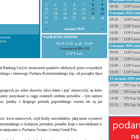
1
2
3
4
5
6
7
8
9
20:00
LGP Courc
10
11
12
13
14
15
16
8 sierpnia 2026 (so
17
18
19
20
21
22
23
24
25
26
27
28
29
30
08:30
LGP Courc
31
10:30
LGP Courc
«
sierpień 2026
»
16:00
LGP Courc
NAJBLIŻSZE ZAWODY
nental.
18:00
LGP Courc
lnym
08.08.2026, godz. 16:00
9 sierpnia 2026 (nie
Courchevel HS-132
09:00
LGP Courc
LGP K ind.
10:30
LGP Courc
16:00
LGP Courc
l Ranking List) to zestawienie punktów zdobytych przez wszystkich
18:00
LGP Courc
tniego i zimowego Pucharu Kontynentalnego (np. od początku lipca
15 sierpnia 2026 (s
10:00
FIS Cup S
tępujących po sobie okresów (dwa letnie i pięć zimowych), na które
13:00
FIS Cup S
 punkty pozyskane w ciągu ostatnich siedmiu periodów - tym samym
14:00
FIS Cup S
nu, punkty z drugiego periodu poprzedniego sezonu nie są już
15:15
FIS Cup S
tzw. kwot startowych, czyli liczby zawodników, jaką może wystawić
tynentalnego w kolejnym periodzie; ponadto kraje z zawodnikami w
miejscami w Pucharze Świata i Letniej Grand Prix.