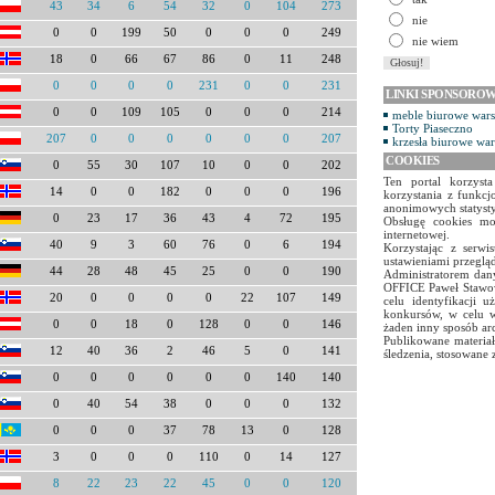
43
34
6
54
32
0
104
273
nie
0
0
199
50
0
0
0
249
nie wiem
18
0
66
67
86
0
11
248
0
0
0
0
231
0
0
231
LINKI SPONSORO
0
0
109
105
0
0
0
214
meble biurowe war
Torty Piaseczno
207
0
0
0
0
0
0
207
krzesła biurowe wa
COOKIES
0
55
30
107
10
0
0
202
Ten portal korzyst
14
0
0
182
0
0
0
196
korzystania z funkcj
anonimowych statyst
0
23
17
36
43
4
72
195
Obsługę cookies mo
internetowej.
40
9
3
60
76
0
6
194
Korzystając z serw
ustawieniami przegląd
44
28
48
45
25
0
0
190
Administratorem dany
OFFICE Paweł Stawow
20
0
0
0
0
22
107
149
celu identyfikacji 
konkursów, w celu w
0
0
18
0
128
0
0
146
żaden inny sposób ar
Publikowane materiał
12
40
36
2
46
5
0
141
śledzenia, stosowane 
0
0
0
0
0
0
140
140
0
40
54
38
0
0
0
132
0
0
0
37
78
13
0
128
3
0
0
0
110
0
14
127
8
22
23
22
45
0
0
120