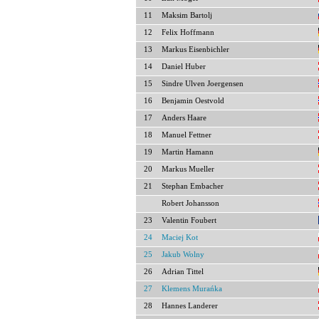
11
Maksim Bartolj
12
Felix Hoffmann
13
Markus Eisenbichler
14
Daniel Huber
15
Sindre Ulven Joergensen
16
Benjamin Oestvold
17
Anders Haare
18
Manuel Fettner
19
Martin Hamann
20
Markus Mueller
21
Stephan Embacher
Robert Johansson
23
Valentin Foubert
24
Maciej Kot
25
Jakub Wolny
26
Adrian Tittel
27
Klemens Murańka
28
Hannes Landerer