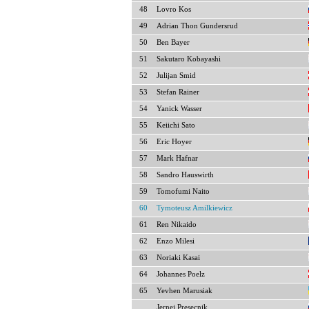
48
Lovro Kos
49
Adrian Thon Gundersrud
50
Ben Bayer
51
Sakutaro Kobayashi
52
Julijan Smid
53
Stefan Rainer
54
Yanick Wasser
55
Keiichi Sato
56
Eric Hoyer
57
Mark Hafnar
58
Sandro Hauswirth
59
Tomofumi Naito
60
Tymoteusz Amilkiewicz
61
Ren Nikaido
62
Enzo Milesi
63
Noriaki Kasai
64
Johannes Poelz
65
Yevhen Marusiak
Jernej Presecnik