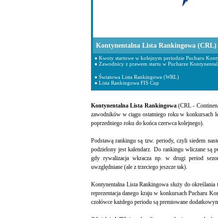
Kontynentalna Lista Rankingowa (CRL)
Kwoty startowe w kolejnym periodzie Pucharu Konty
Zawodnicy z prawem startu w Pucharze Kontynenta
Światowa Lista Rankingowa (WRL)
Lista Rankingowa FIS Cup
Kontynentalna Lista Rankingowa
(CRL - Continena
zawodników w ciągu ostatniego roku w konkursach le
poprzedniego roku do końca czerwca kolejnego).
Podstawą rankingu są tzw. periody, czyli siedem nas
podzielony jest kalendarz. Do rankingu wliczane są
gdy rywalizacja wkracza np. w drugi period sezo
uwzględniane (ale z trzeciego jeszcze tak).
Kontynentalna Lista Rankingowa służy do określania 
reprezentacja danego kraju w konkursach Pucharu Kon
czołówce każdego periodu są premiowane dodatkowymi 