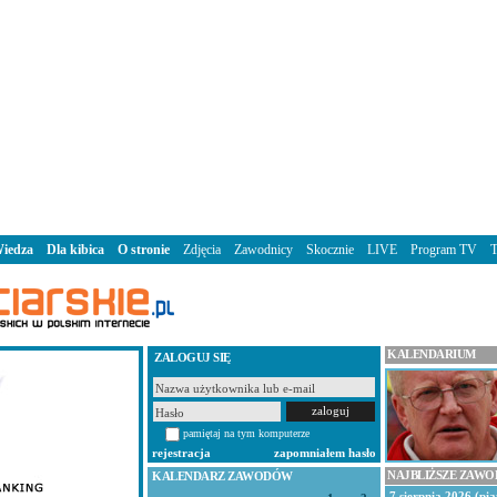
iedza
Dla kibica
O stronie
Zdjęcia
Zawodnicy
Skocznie
LIVE
Program TV
KALENDARIUM
ZALOGUJ SIĘ
pamiętaj na tym komputerze
rejestracja
zapomniałem hasło
NAJBLIŻSZE ZAW
KALENDARZ ZAWODÓW
7 sierpnia 2026 (pią