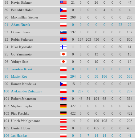
88
Kevin Bickner
21
0
0
26
0
0
0
47
89
Benedikt Holub
0
0
0
0
4
0
0
4
90
Maximilian Steiner
268
0
0
0
0
0
0
268
91
Adam Niżnik
0
0
0
0
0
0
22
22
92
Domen Prevc
197
0
0
0
0
0
0
197
93
Robin Pedersen
0
167
203
430
0
0
0
800
94
Niko Kytosaho
11
0
0
0
0
0
50
61
95
Go Yamamoto
0
0
0
13
0
0
0
13
96
Yukiya Sato
0
0
0
19
0
0
0
19
97
Jarosław Krzak
0
0
0
1
0
0
0
1
98
Maciej Kot
294
0
0
58
186
0
50
588
99
Roman Koudelka
15
0
0
0
0
0
0
15
100
Aleksander Zniszczoł
0
207
0
0
0
0
0
207
101
Robert Johansson
0
48
54
194
68
0
0
364
102
Stephan Leyhe
327
0
0
0
0
0
0
327
103
Pius Paschke
422
0
0
0
0
0
0
422
104
Ulrich Wohlgenannt
14
0
0
109
105
0
0
228
105
Daniel Huber
0
0
0
455
0
0
0
455
106
Jan Habdas
0
6
7
14
14
0
0
41