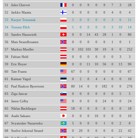
51
Jules Chervet
0
0
9
0
9
7
3
28
52
Jarkko Maatta
0
0
0
0
0
4
0
4
53
Kacper Tomasiak
2
0
0
0
0
3
6
11
54
Tomasz Pilch
1
0
0
0
0
3
10
14
55
Sandro Hauswirth
0
0
14
43
28
1
0
86
56
Mats Strandbraaten
0
0
0
0
0
1
0
1
57
Markus Mueller
0
102
101
30
19
0
0
252
58
Fabian Held
0
0
0
0
0
0
3
3
59
Eric Hoyer
0
0
11
10
56
0
13
90
60
Tate Frantz
67
0
0
0
0
0
0
67
61
Kaimar Vagul
0
2
0
4
4
0
0
10
62
Paal Haakon Bjoertomt
80
14
0
0
182
0
0
276
63
Ziga Jancar
0
0
0
0
0
0
5
5
64
Jason Colby
0
0
0
0
24
0
0
24
65
Niklas Bachlinger
18
0
0
0
0
0
0
18
66
Asahi Sakano
0
0
0
10
0
0
0
10
67
Svyatoslav Nazarenko
5
0
0
0
1
0
2
8
68
Soelve Jokerud Strand
0
20
0
0
0
0
22
42