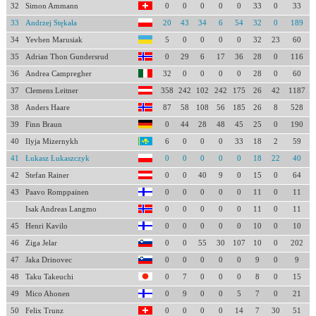
32
Simon Ammann
0
0
0
0
0
33
0
33
33
Andrzej Stękała
20
43
34
6
54
32
0
189
34
Yevhen Marusiak
5
0
0
0
0
32
23
60
35
Adrian Thon Gundersrud
0
29
6
17
36
28
0
116
36
Andrea Campregher
32
0
0
0
0
28
0
60
37
Clemens Leitner
358
242
102
242
175
26
42
1187
38
Anders Haare
87
58
108
56
185
26
8
528
39
Finn Braun
0
44
28
48
45
25
0
190
40
Ilyja Mizernykh
6
0
0
0
33
18
2
59
41
Łukasz Łukaszczyk
0
0
0
0
0
18
22
40
42
Stefan Rainer
0
0
40
9
0
15
0
64
43
Paavo Romppainen
0
0
0
0
0
11
0
11
Isak Andreas Langmo
0
0
0
0
0
11
0
11
45
Henri Kavilo
0
0
0
0
0
10
0
10
46
Ziga Jelar
0
0
55
30
107
10
0
202
47
Jaka Drinovec
0
0
0
0
0
9
0
9
48
Taku Takeuchi
0
7
0
0
0
8
0
15
49
Mico Ahonen
0
9
0
0
5
7
0
21
50
Felix Trunz
0
0
0
0
14
7
30
51