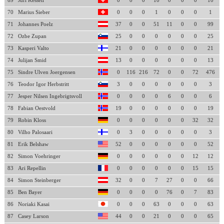
69
Juri Kesseli
0
0
0
10
0
0
0
10
70
Marius Sieber
0
0
0
1
0
0
0
1
71
Johannes Poelz
37
0
0
51
11
0
0
99
72
Ozbe Zupan
25
0
0
0
0
0
0
25
73
Kasperi Valto
21
0
0
0
0
0
0
21
74
Julijan Smid
13
0
0
0
0
0
0
13
75
Sindre Ulven Joergensen
0
116
216
72
0
0
72
476
76
Teodor Igor Herbstritt
3
0
0
0
0
0
0
3
77
Jesper Nilsen Ingebrigtsvoll
0
0
0
0
6
0
0
6
78
Fabian Oestvold
19
0
0
0
0
0
0
19
79
Robin Kloss
0
0
0
0
0
0
32
32
80
Vilho Palosaari
0
3
0
0
0
0
0
3
81
Erik Belshaw
52
0
0
0
0
0
0
52
82
Simon Voehringer
0
0
0
0
0
0
12
12
83
Ari Repellin
0
0
0
0
0
0
15
15
84
Simon Steinberger
32
0
0
7
27
0
0
66
85
Ben Bayer
0
0
0
0
76
0
7
83
86
Noriaki Kasai
0
0
0
63
0
0
0
63
87
Casey Larson
44
0
0
21
0
0
0
65