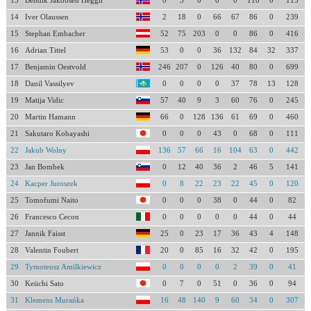
13
Bendik Jakobsen Heggli
0
3
0
0
0
110
0
113
14
Iver Olaussen
2
18
0
66
67
86
0
239
15
Stephan Embacher
52
75
203
0
0
86
0
416
16
Adrian Tittel
53
0
0
36
132
84
32
337
17
Benjamin Oestvold
246
207
0
126
40
80
0
699
18
Danil Vassilyev
0
0
0
0
37
78
13
128
19
Matija Vidic
57
40
9
3
60
76
0
245
20
Martin Hamann
66
0
128
136
61
69
0
460
21
Sakutaro Kobayashi
0
0
0
43
0
68
0
111
22
Jakub Wolny
136
57
66
16
104
63
0
442
23
Jan Bombek
0
12
40
36
2
46
5
141
24
Kacper Juroszek
0
8
22
23
22
45
0
120
25
Tomofumi Naito
0
0
0
38
0
44
0
82
26
Francesco Cecon
0
0
0
0
0
44
0
44
27
Jannik Faisst
25
0
23
17
36
43
4
148
28
Valentin Foubert
20
0
85
16
32
42
0
195
29
Tymoteusz Amilkiewicz
0
0
0
0
2
39
0
41
30
Keiichi Sato
0
7
0
51
0
36
0
94
31
Klemens Murańka
16
48
140
9
60
34
0
307