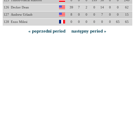
125
Timon-Pascal Kahofer
0
0
0
199
50
0
0
249
126
Decker Dean
39
7
2
0
14
0
0
62
127
Andrew Urlaub
8
0
0
0
7
0
0
15
128
Enzo Milesi
0
0
0
0
0
0
65
65
« poprzedni period
następny period »