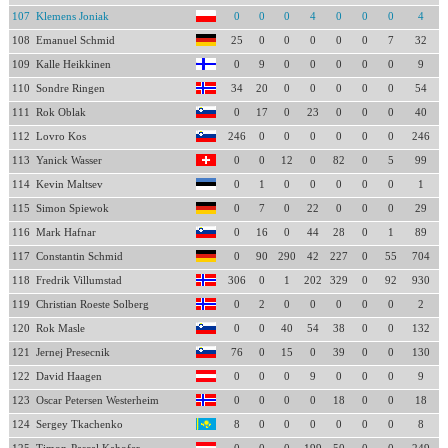
107
Klemens Joniak
0
0
0
4
0
0
0
4
108
Emanuel Schmid
25
0
0
0
0
0
7
32
109
Kalle Heikkinen
0
9
0
0
0
0
0
9
110
Sondre Ringen
34
20
0
0
0
0
0
54
111
Rok Oblak
0
17
0
23
0
0
0
40
112
Lovro Kos
246
0
0
0
0
0
0
246
113
Yanick Wasser
0
0
12
0
82
0
5
99
114
Kevin Maltsev
0
1
0
0
0
0
0
1
115
Simon Spiewok
0
7
0
22
0
0
0
29
116
Mark Hafnar
0
16
0
44
28
0
1
89
117
Constantin Schmid
0
90
290
42
227
0
55
704
118
Fredrik Villumstad
306
0
1
202
329
0
92
930
119
Christian Roeste Solberg
0
2
0
0
0
0
0
2
120
Rok Masle
0
0
40
54
38
0
0
132
121
Jernej Presecnik
76
0
15
0
39
0
0
130
122
David Haagen
0
0
0
9
0
0
0
9
123
Oscar Petersen Westerheim
0
0
0
0
18
0
0
18
124
Sergey Tkachenko
8
0
0
0
0
0
0
8