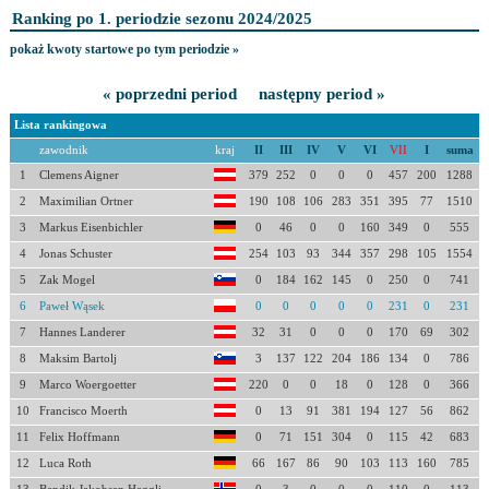
Ranking po 1. periodzie sezonu 2024/2025
pokaż kwoty startowe po tym periodzie »
« poprzedni period
następny period »
Lista rankingowa
zawodnik
kraj
II
III
IV
V
VI
VII
I
suma
1
Clemens Aigner
379
252
0
0
0
457
200
1288
2
Maximilian Ortner
190
108
106
283
351
395
77
1510
3
Markus Eisenbichler
0
46
0
0
160
349
0
555
4
Jonas Schuster
254
103
93
344
357
298
105
1554
5
Zak Mogel
0
184
162
145
0
250
0
741
6
Paweł Wąsek
0
0
0
0
0
231
0
231
7
Hannes Landerer
32
31
0
0
0
170
69
302
8
Maksim Bartolj
3
137
122
204
186
134
0
786
9
Marco Woergoetter
220
0
0
18
0
128
0
366
10
Francisco Moerth
0
13
91
381
194
127
56
862
11
Felix Hoffmann
0
71
151
304
0
115
42
683
12
Luca Roth
66
167
86
90
103
113
160
785