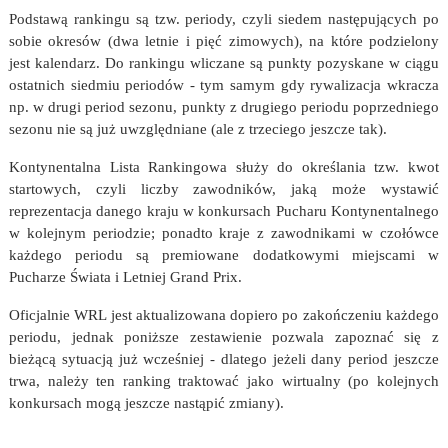
Podstawą rankingu są tzw. periody, czyli siedem następujących po
sobie okresów (dwa letnie i pięć zimowych), na które podzielony
jest kalendarz. Do rankingu wliczane są punkty pozyskane w ciągu
ostatnich siedmiu periodów - tym samym gdy rywalizacja wkracza
np. w drugi period sezonu, punkty z drugiego periodu poprzedniego
sezonu nie są już uwzględniane (ale z trzeciego jeszcze tak).
Kontynentalna Lista Rankingowa służy do określania tzw. kwot
startowych, czyli liczby zawodników, jaką może wystawić
reprezentacja danego kraju w konkursach Pucharu Kontynentalnego
w kolejnym periodzie; ponadto kraje z zawodnikami w czołówce
każdego periodu są premiowane dodatkowymi miejscami w
Pucharze Świata i Letniej Grand Prix.
Oficjalnie WRL jest aktualizowana dopiero po zakończeniu każdego
periodu, jednak poniższe zestawienie pozwala zapoznać się z
bieżącą sytuacją już wcześniej - dlatego jeżeli dany period jeszcze
trwa, należy ten ranking traktować jako wirtualny (po kolejnych
konkursach mogą jeszcze nastąpić zmiany).