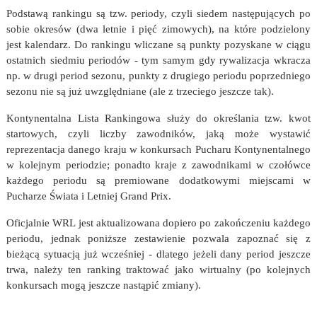
Podstawą rankingu są tzw. periody, czyli siedem następujących po
sobie okresów (dwa letnie i pięć zimowych), na które podzielony
jest kalendarz. Do rankingu wliczane są punkty pozyskane w ciągu
ostatnich siedmiu periodów - tym samym gdy rywalizacja wkracza
np. w drugi period sezonu, punkty z drugiego periodu poprzedniego
sezonu nie są już uwzględniane (ale z trzeciego jeszcze tak).
Kontynentalna Lista Rankingowa służy do określania tzw. kwot
startowych, czyli liczby zawodników, jaką może wystawić
reprezentacja danego kraju w konkursach Pucharu Kontynentalnego
w kolejnym periodzie; ponadto kraje z zawodnikami w czołówce
każdego periodu są premiowane dodatkowymi miejscami w
Pucharze Świata i Letniej Grand Prix.
Oficjalnie WRL jest aktualizowana dopiero po zakończeniu każdego
periodu, jednak poniższe zestawienie pozwala zapoznać się z
bieżącą sytuacją już wcześniej - dlatego jeżeli dany period jeszcze
trwa, należy ten ranking traktować jako wirtualny (po kolejnych
konkursach mogą jeszcze nastąpić zmiany).