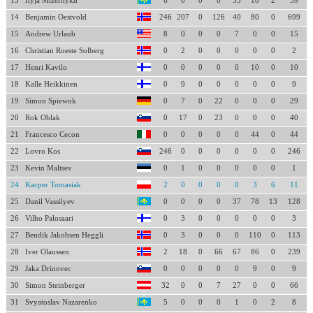
13
Ilyja Mizernykh
6
0
0
0
33
18
2
59
14
Benjamin Oestvold
246
207
0
126
40
80
0
699
15
Andrew Urlaub
8
0
0
0
7
0
0
15
16
Christian Roeste Solberg
0
2
0
0
0
0
0
2
17
Henri Kavilo
0
0
0
0
0
10
0
10
18
Kalle Heikkinen
0
9
0
0
0
0
0
9
19
Simon Spiewok
0
7
0
22
0
0
0
29
20
Rok Oblak
0
17
0
23
0
0
0
40
21
Francesco Cecon
0
0
0
0
0
44
0
44
22
Lovro Kos
246
0
0
0
0
0
0
246
23
Kevin Maltsev
0
1
0
0
0
0
0
1
24
Kacper Tomasiak
2
0
0
0
0
3
6
11
25
Danil Vassilyev
0
0
0
0
37
78
13
128
26
Vilho Palosaari
0
3
0
0
0
0
0
3
27
Bendik Jakobsen Heggli
0
3
0
0
0
110
0
113
28
Iver Olaussen
2
18
0
66
67
86
0
239
29
Jaka Drinovec
0
0
0
0
0
9
0
9
30
Simon Steinberger
32
0
0
7
27
0
0
66
31
Svyatoslav Nazarenko
5
0
0
0
1
0
2
8