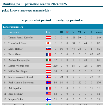
Ranking po 1. periodzie sezonu 2024/2025
pokaż kwoty startowe po tym periodzie »
« poprzedni period
następny period »
Lista rankingowa
zawodnik
kraj
II
III
IV
V
VI
VII
I
suma
1
Timon-Pascal Kahofer
0
0
0
199
50
0
0
249
2
Tomofumi Naito
0
0
0
38
0
44
0
82
3
Mark Hafnar
0
16
0
44
28
0
1
89
4
Enzo Milesi
0
0
0
0
0
0
65
65
5
Andrea Campregher
32
0
0
0
0
28
0
60
6
Marco Woergoetter
220
0
0
18
0
128
0
366
7
Niklas Bachlinger
18
0
0
0
0
0
0
18
8
Soelve Jokerud Strand
0
20
0
0
0
0
22
42
9
Paal Haakon Bjoertomt
80
14
0
0
182
0
0
276
10
Ari Repellin
0
0
0
0
0
0
15
15
11
Erik Belshaw
52
0
0
0
0
0
0
52
12
Kasperi Valto
21
0
0
0
0
0
0
21