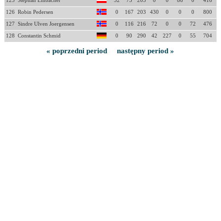
125
Stephan Embacher
52
75
203
0
0
86
0
416
126
Robin Pedersen
0
167
203
430
0
0
0
800
127
Sindre Ulven Joergensen
0
116
216
72
0
0
72
476
128
Constantin Schmid
0
90
290
42
227
0
55
704
« poprzedni period
następny period »