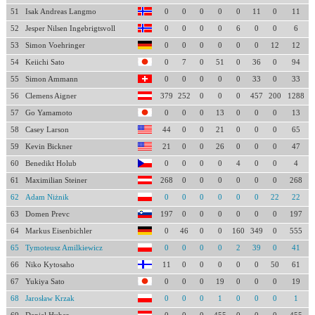
51
Isak Andreas Langmo
0
0
0
0
0
11
0
11
52
Jesper Nilsen Ingebrigtsvoll
0
0
0
0
6
0
0
6
53
Simon Voehringer
0
0
0
0
0
0
12
12
54
Keiichi Sato
0
7
0
51
0
36
0
94
55
Simon Ammann
0
0
0
0
0
33
0
33
56
Clemens Aigner
379
252
0
0
0
457
200
1288
57
Go Yamamoto
0
0
0
13
0
0
0
13
58
Casey Larson
44
0
0
21
0
0
0
65
59
Kevin Bickner
21
0
0
26
0
0
0
47
60
Benedikt Holub
0
0
0
0
4
0
0
4
61
Maximilian Steiner
268
0
0
0
0
0
0
268
62
Adam Niżnik
0
0
0
0
0
0
22
22
63
Domen Prevc
197
0
0
0
0
0
0
197
64
Markus Eisenbichler
0
46
0
0
160
349
0
555
65
Tymoteusz Amilkiewicz
0
0
0
0
2
39
0
41
66
Niko Kytosaho
11
0
0
0
0
0
50
61
67
Yukiya Sato
0
0
0
19
0
0
0
19
68
Jarosław Krzak
0
0
0
1
0
0
0
1