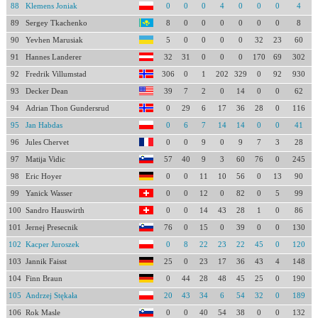
88
Klemens Joniak
0
0
0
4
0
0
0
4
89
Sergey Tkachenko
8
0
0
0
0
0
0
8
90
Yevhen Marusiak
5
0
0
0
0
32
23
60
91
Hannes Landerer
32
31
0
0
0
170
69
302
92
Fredrik Villumstad
306
0
1
202
329
0
92
930
93
Decker Dean
39
7
2
0
14
0
0
62
94
Adrian Thon Gundersrud
0
29
6
17
36
28
0
116
95
Jan Habdas
0
6
7
14
14
0
0
41
96
Jules Chervet
0
0
9
0
9
7
3
28
97
Matija Vidic
57
40
9
3
60
76
0
245
98
Eric Hoyer
0
0
11
10
56
0
13
90
99
Yanick Wasser
0
0
12
0
82
0
5
99
100
Sandro Hauswirth
0
0
14
43
28
1
0
86
101
Jernej Presecnik
76
0
15
0
39
0
0
130
102
Kacper Juroszek
0
8
22
23
22
45
0
120
103
Jannik Faisst
25
0
23
17
36
43
4
148
104
Finn Braun
0
44
28
48
45
25
0
190
105
Andrzej Stękała
20
43
34
6
54
32
0
189
106
Rok Masle
0
0
40
54
38
0
0
132