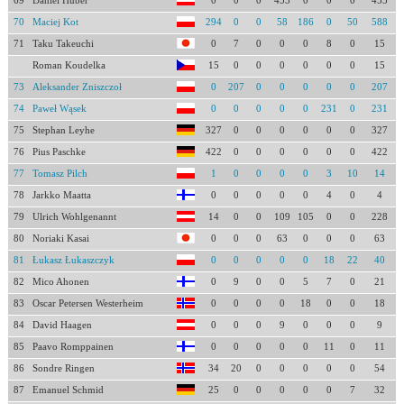
69
Daniel Huber
0
0
0
455
0
0
0
455
70
Maciej Kot
294
0
0
58
186
0
50
588
71
Taku Takeuchi
0
7
0
0
0
8
0
15
Roman Koudelka
15
0
0
0
0
0
0
15
73
Aleksander Zniszczoł
0
207
0
0
0
0
0
207
74
Paweł Wąsek
0
0
0
0
0
231
0
231
75
Stephan Leyhe
327
0
0
0
0
0
0
327
76
Pius Paschke
422
0
0
0
0
0
0
422
77
Tomasz Pilch
1
0
0
0
0
3
10
14
78
Jarkko Maatta
0
0
0
0
0
4
0
4
79
Ulrich Wohlgenannt
14
0
0
109
105
0
0
228
80
Noriaki Kasai
0
0
0
63
0
0
0
63
81
Łukasz Łukaszczyk
0
0
0
0
0
18
22
40
82
Mico Ahonen
0
9
0
0
5
7
0
21
83
Oscar Petersen Westerheim
0
0
0
0
18
0
0
18
84
David Haagen
0
0
0
9
0
0
0
9
85
Paavo Romppainen
0
0
0
0
0
11
0
11
86
Sondre Ringen
34
20
0
0
0
0
0
54
87
Emanuel Schmid
25
0
0
0
0
0
7
32