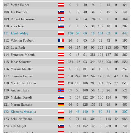
107
Stefan Rainer
0
0
40
9
0
15
0
64
108
Jan Bombek
0
12
40
36
2
46
5
141
109
Robert Johansson
0
48
54
194
68
0
0
364
110
Ziga Jelar
0
0
55
30
107
10
0
202
111
Jakub Wolny
136
57
66
16
104
63
0
442
112
Valentin Foubert
20
0
85
16
32
42
0
195
113
Luca Roth
66
167
86
90
103
113
160
785
114
Francisco Moerth
0
13
91
381
194
127
56
862
115
Jonas Schuster
254
103
93
344
357
298
105
1554
116
Markus Mueller
0
102
101
30
19
0
0
252
117
Clemens Leitner
358
242
102
242
175
26
42
1187
118
Maximilian Ortner
190
108
106
283
351
395
77
1510
119
Anders Haare
87
58
108
56
185
26
8
528
120
Maksim Bartolj
3
137
122
204
186
134
0
786
121
Martin Hamann
66
0
128
136
61
69
0
460
122
Klemens Murańka
16
48
140
9
60
34
0
307
123
Felix Hoffmann
0
71
151
304
0
115
42
683
124
Zak Mogel
0
184
162
145
0
250
0
741