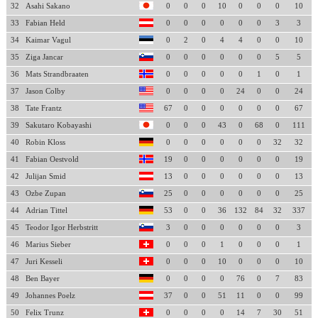
32
Asahi Sakano
0
0
0
10
0
0
0
10
33
Fabian Held
0
0
0
0
0
0
3
3
34
Kaimar Vagul
0
2
0
4
4
0
0
10
35
Ziga Jancar
0
0
0
0
0
0
5
5
36
Mats Strandbraaten
0
0
0
0
0
1
0
1
37
Jason Colby
0
0
0
0
24
0
0
24
38
Tate Frantz
67
0
0
0
0
0
0
67
39
Sakutaro Kobayashi
0
0
0
43
0
68
0
111
40
Robin Kloss
0
0
0
0
0
0
32
32
41
Fabian Oestvold
19
0
0
0
0
0
0
19
42
Julijan Smid
13
0
0
0
0
0
0
13
43
Ozbe Zupan
25
0
0
0
0
0
0
25
44
Adrian Tittel
53
0
0
36
132
84
32
337
45
Teodor Igor Herbstritt
3
0
0
0
0
0
0
3
46
Marius Sieber
0
0
0
1
0
0
0
1
47
Juri Kesseli
0
0
0
10
0
0
0
10
48
Ben Bayer
0
0
0
0
76
0
7
83
49
Johannes Poelz
37
0
0
51
11
0
0
99
50
Felix Trunz
0
0
0
0
14
7
30
51