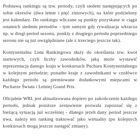
Podstawą rankingu są tzw. periody, czyli siedem następujących po
sobie okresów (dwa letnie i pięć zimowych), na które podzielony
jest kalendarz. Do rankingu wliczane są punkty pozyskane w ciągu
ostatnich siedmiu periodów - tym samym gdy rywalizacja wkracza
np. w drugi period sezonu, punkty z drugiego periodu poprzedniego
sezonu nie są już uwzględniane (ale z trzeciego jeszcze tak).
Kontynentalna Lista Rankingowa służy do określania tzw. kwot
startowych, czyli liczby zawodników, jaką może wystawić
reprezentacja danego kraju w konkursach Pucharu Kontynentalnego
w kolejnym periodzie; ponadto kraje z zawodnikami w czołówce
każdego periodu są premiowane dodatkowymi miejscami w
Pucharze Świata i Letniej Grand Prix.
Oficjalnie WRL jest aktualizowana dopiero po zakończeniu każdego
periodu, jednak poniższe zestawienie pozwala zapoznać się z
bieżącą sytuacją już wcześniej - dlatego jeżeli dany period jeszcze
trwa, należy ten ranking traktować jako wirtualny (po kolejnych
konkursach mogą jeszcze nastąpić zmiany).