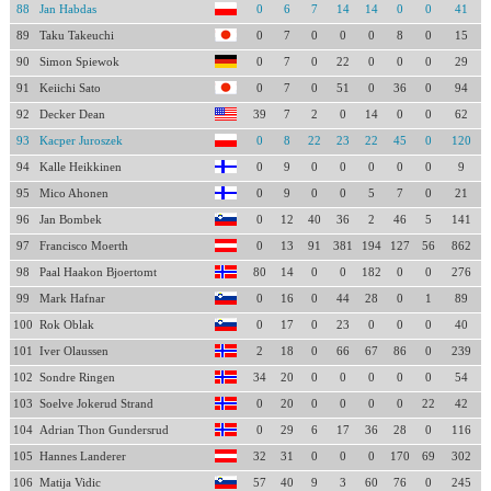
88
Jan Habdas
0
6
7
14
14
0
0
41
89
Taku Takeuchi
0
7
0
0
0
8
0
15
90
Simon Spiewok
0
7
0
22
0
0
0
29
91
Keiichi Sato
0
7
0
51
0
36
0
94
92
Decker Dean
39
7
2
0
14
0
0
62
93
Kacper Juroszek
0
8
22
23
22
45
0
120
94
Kalle Heikkinen
0
9
0
0
0
0
0
9
95
Mico Ahonen
0
9
0
0
5
7
0
21
96
Jan Bombek
0
12
40
36
2
46
5
141
97
Francisco Moerth
0
13
91
381
194
127
56
862
98
Paal Haakon Bjoertomt
80
14
0
0
182
0
0
276
99
Mark Hafnar
0
16
0
44
28
0
1
89
100
Rok Oblak
0
17
0
23
0
0
0
40
101
Iver Olaussen
2
18
0
66
67
86
0
239
102
Sondre Ringen
34
20
0
0
0
0
0
54
103
Soelve Jokerud Strand
0
20
0
0
0
0
22
42
104
Adrian Thon Gundersrud
0
29
6
17
36
28
0
116
105
Hannes Landerer
32
31
0
0
0
170
69
302
106
Matija Vidic
57
40
9
3
60
76
0
245