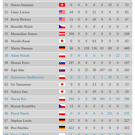
51
Simon Ammann
0
0
0
0
0
33
0
33
52
Casey Larson
44
0
0
21
0
0
0
65
53
Kevin Bickner
21
0
0
26
0
0
0
47
54
Benedikt Holub
0
0
0
0
4
0
0
4
55
Maximilian Steiner
268
0
0
0
0
0
0
268
56
Noriaki Kasai
0
0
0
63
0
0
0
63
57
Martin Hamann
66
0
128
136
61
69
0
460
58
Adam Niżnik
0
0
0
0
0
0
22
22
59
Domen Prevc
197
0
0
0
0
0
0
197
60
Ziga Jelar
0
0
55
30
107
10
0
202
61
Tymoteusz Amilkiewicz
0
0
0
0
2
39
0
41
62
Go Yamamoto
0
0
0
13
0
0
0
13
63
Yukiya Sato
0
0
0
19
0
0
0
19
64
Maciej Kot
294
0
0
58
186
0
50
588
65
Roman Koudelka
15
0
0
0
0
0
0
15
66
Paweł Wąsek
0
0
0
0
0
231
0
231
67
Stephan Leyhe
327
0
0
0
0
0
0
327
68
Pius Paschke
422
0
0
0
0
0
0
422