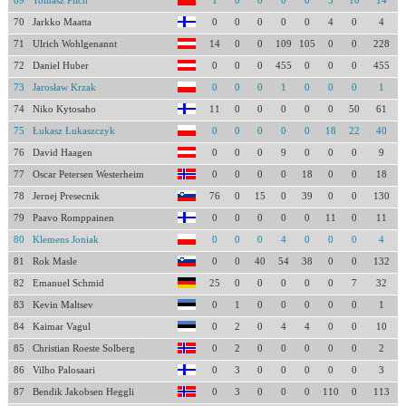
69
Tomasz Pilch
1
0
0
0
0
3
10
14
70
Jarkko Maatta
0
0
0
0
0
4
0
4
71
Ulrich Wohlgenannt
14
0
0
109
105
0
0
228
72
Daniel Huber
0
0
0
455
0
0
0
455
73
Jarosław Krzak
0
0
0
1
0
0
0
1
74
Niko Kytosaho
11
0
0
0
0
0
50
61
75
Łukasz Łukaszczyk
0
0
0
0
0
18
22
40
76
David Haagen
0
0
0
9
0
0
0
9
77
Oscar Petersen Westerheim
0
0
0
0
18
0
0
18
78
Jernej Presecnik
76
0
15
0
39
0
0
130
79
Paavo Romppainen
0
0
0
0
0
11
0
11
80
Klemens Joniak
0
0
0
4
0
0
0
4
81
Rok Masle
0
0
40
54
38
0
0
132
82
Emanuel Schmid
25
0
0
0
0
0
7
32
83
Kevin Maltsev
0
1
0
0
0
0
0
1
84
Kaimar Vagul
0
2
0
4
4
0
0
10
85
Christian Roeste Solberg
0
2
0
0
0
0
0
2
86
Vilho Palosaari
0
3
0
0
0
0
0
3
87
Bendik Jakobsen Heggli
0
3
0
0
0
110
0
113