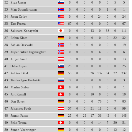
32
Ziga Jancar
0
0
0
0
0
0
5
5
33
Mats Strandbraaten
0
0
0
0
0
1
0
1
34
Jason Colby
0
0
0
0
24
0
0
24
35
Tate Frantz
67
0
0
0
0
0
0
67
36
Sakutaro Kobayashi
0
0
0
43
0
68
0
111
37
Robin Kloss
0
0
0
0
0
0
32
32
38
Fabian Oestvold
19
0
0
0
0
0
0
19
39
Jesper Nilsen Ingebrigtsvoll
0
0
0
0
6
0
0
6
40
Julijan Smid
13
0
0
0
0
0
0
13
41
Ozbe Zupan
25
0
0
0
0
0
0
25
42
Adrian Tittel
53
0
0
36
132
84
32
337
43
Teodor Igor Herbstritt
3
0
0
0
0
0
0
3
44
Marius Sieber
0
0
0
1
0
0
0
1
45
Juri Kesseli
0
0
0
10
0
0
0
10
46
Ben Bayer
0
0
0
0
76
0
7
83
47
Johannes Poelz
37
0
0
51
11
0
0
99
48
Jannik Faisst
25
0
23
17
36
43
4
148
49
Felix Trunz
0
0
0
0
14
7
30
51
50
Simon Voehringer
0
0
0
0
0
0
12
12