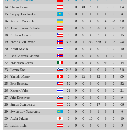
13
Kacper Tomasiak
2
0
0
0
0
3
6
11
14
Stefan Rainer
0
0
40
9
0
15
0
64
15
Sergey Tkachenko
8
0
0
0
0
0
0
8
16
Yevhen Marusiak
5
0
0
0
0
32
23
60
17
Timon-Pascal Kahofer
0
0
0
199
50
0
0
249
18
Andrew Urlaub
8
0
0
0
7
0
0
15
19
Fredrik Villumstad
306
0
1
202
329
0
92
930
20
Henri Kavilo
0
0
0
0
0
10
0
10
21
Isak Andreas Langmo
0
0
0
0
0
11
0
11
22
Francesco Cecon
0
0
0
0
0
44
0
44
23
Lovro Kos
246
0
0
0
0
0
0
246
24
Yanick Wasser
0
0
12
0
82
0
5
99
25
Erik Belshaw
52
0
0
0
0
0
0
52
26
Kasperi Valto
21
0
0
0
0
0
0
21
27
Jaka Drinovec
0
0
0
0
0
9
0
9
28
Simon Steinberger
32
0
0
7
27
0
0
66
29
Svyatoslav Nazarenko
5
0
0
0
1
0
2
8
30
Asahi Sakano
0
0
0
10
0
0
0
10
31
Fabian Held
0
0
0
0
0
0
3
3