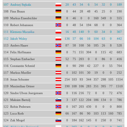
107
Andrzej Stękała
20
43
34
6
54
32
0
189
108
Finn Braun
0
44
28
48
45
25
0
190
109
Markus Eisenbichler
0
46
0
0
160
349
0
555
110
Robert Johansson
0
48
54
194
68
0
0
364
111
Klemens Murańka
16
48
140
9
60
34
0
307
112
Jakub Wolny
136
57
66
16
104
63
0
442
113
Anders Haare
87
58
108
56
185
26
8
528
114
Felix Hoffmann
0
71
151
304
0
115
42
683
115
Stephan Embacher
52
75
203
0
0
86
0
416
116
Constantin Schmid
0
90
290
42
227
0
55
704
117
Markus Mueller
0
102
101
30
19
0
0
252
118
Jonas Schuster
254
103
93
344
357
298
105
1554
119
Maximilian Ortner
190
108
106
283
351
395
77
1510
120
Sindre Ulven Joergensen
0
116
216
72
0
0
72
476
121
Maksim Bartolj
3
137
122
204
186
134
0
786
122
Robin Pedersen
0
167
203
430
0
0
0
800
123
Luca Roth
66
167
86
90
103
113
160
785
124
Zak Mogel
0
184
162
145
0
250
0
741