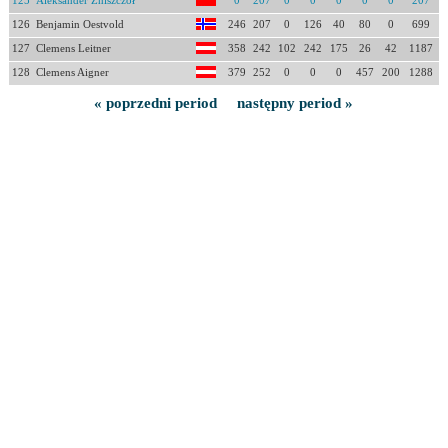
125
Aleksander Zniszczoł
0
207
0
0
0
0
0
207
126
Benjamin Oestvold
246
207
0
126
40
80
0
699
127
Clemens Leitner
358
242
102
242
175
26
42
1187
128
Clemens Aigner
379
252
0
0
0
457
200
1288
« poprzedni period
następny period »