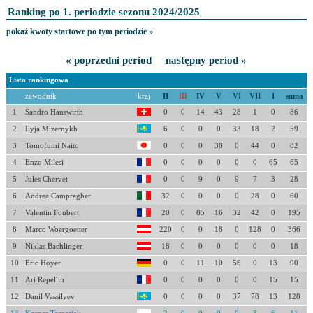
Ranking po 1. periodzie sezonu 2024/2025
pokaż kwoty startowe po tym periodzie »
« poprzedni period
następny period »
Lista rankingowa
zawodnik
kraj
II
III
IV
V
VI
VII
I
suma
1
Sandro Hauswirth
0
0
14
43
28
1
0
86
2
Ilyja Mizernykh
6
0
0
0
33
18
2
59
3
Tomofumi Naito
0
0
0
38
0
44
0
82
4
Enzo Milesi
0
0
0
0
0
0
65
65
5
Jules Chervet
0
0
9
0
9
7
3
28
6
Andrea Campregher
32
0
0
0
0
28
0
60
7
Valentin Foubert
20
0
85
16
32
42
0
195
8
Marco Woergoetter
220
0
0
18
0
128
0
366
9
Niklas Bachlinger
18
0
0
0
0
0
0
18
10
Eric Hoyer
0
0
11
10
56
0
13
90
11
Ari Repellin
0
0
0
0
0
0
15
15
12
Danil Vassilyev
0
0
0
0
37
78
13
128