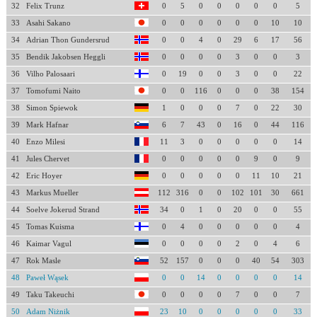
32
Felix Trunz
0
5
0
0
0
0
0
5
33
Asahi Sakano
0
0
0
0
0
0
10
10
34
Adrian Thon Gundersrud
0
0
4
0
29
6
17
56
35
Bendik Jakobsen Heggli
0
0
0
0
3
0
0
3
36
Vilho Palosaari
0
19
0
0
3
0
0
22
37
Tomofumi Naito
0
0
116
0
0
0
38
154
38
Simon Spiewok
1
0
0
0
7
0
22
30
39
Mark Hafnar
6
7
43
0
16
0
44
116
40
Enzo Milesi
11
3
0
0
0
0
0
14
41
Jules Chervet
0
0
0
0
0
9
0
9
42
Eric Hoyer
0
0
0
0
0
11
10
21
43
Markus Mueller
112
316
0
0
102
101
30
661
44
Soelve Jokerud Strand
34
0
1
0
20
0
0
55
45
Tomas Kuisma
0
4
0
0
0
0
0
4
46
Kaimar Vagul
0
0
0
0
2
0
4
6
47
Rok Masle
52
157
0
0
0
40
54
303
48
Paweł Wąsek
0
0
14
0
0
0
0
14
49
Taku Takeuchi
0
0
0
0
7
0
0
7
50
Adam Niżnik
23
10
0
0
0
0
0
33