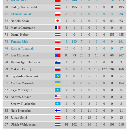
69
Jan Habdas
0
148
0
0
6
7
14
175
70
Philipp Aschenwald
0
195
0
0
0
0
0
195
71
Klemens Joniak
26
7
1
0
0
0
4
38
72
Noriaki Kasai
0
0
0
0
0
0
63
63
73
Mathis Contamine
8
1
0
0
0
0
0
9
74
Daniel Huber
0
0
0
0
0
0
455
455
75
Tomasz Pilch
0
183
7
1
0
0
0
191
76
Kacper Tomasiak
15
0
0
2
0
0
0
17
77
Iver Olaussen
83
73
25
2
18
0
66
267
78
Teodor Igor Herbstritt
0
0
0
3
0
0
0
3
79
Maksim Bartolj
0
0
0
3
137
122
204
466
80
Svyatoslav Nazarenko
0
0
0
5
0
0
0
5
81
Yevhen Marusiak
136
0
23
5
0
0
0
164
82
Ilyja Mizernykh
0
0
0
6
0
0
0
6
83
Andrew Urlaub
0
0
0
8
0
0
0
8
Sergey Tkachenko
0
0
0
8
0
0
0
8
85
Niko Kytosaho
0
0
0
11
0
0
0
11
86
Julijan Smid
0
0
0
13
0
0
0
13
87
Ulrich Wohlgenannt
91
102
0
14
0
0
109
316