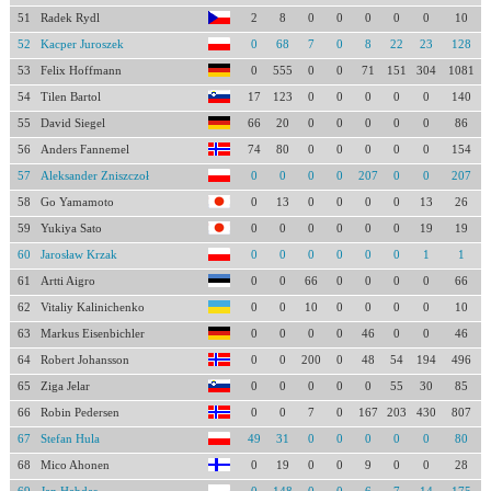
51
Radek Rydl
2
8
0
0
0
0
0
10
52
Kacper Juroszek
0
68
7
0
8
22
23
128
53
Felix Hoffmann
0
555
0
0
71
151
304
1081
54
Tilen Bartol
17
123
0
0
0
0
0
140
55
David Siegel
66
20
0
0
0
0
0
86
56
Anders Fannemel
74
80
0
0
0
0
0
154
57
Aleksander Zniszczoł
0
0
0
0
207
0
0
207
58
Go Yamamoto
0
13
0
0
0
0
13
26
59
Yukiya Sato
0
0
0
0
0
0
19
19
60
Jarosław Krzak
0
0
0
0
0
0
1
1
61
Artti Aigro
0
0
66
0
0
0
0
66
62
Vitaliy Kalinichenko
0
0
10
0
0
0
0
10
63
Markus Eisenbichler
0
0
0
0
46
0
0
46
64
Robert Johansson
0
0
200
0
48
54
194
496
65
Ziga Jelar
0
0
0
0
0
55
30
85
66
Robin Pedersen
0
0
7
0
167
203
430
807
67
Stefan Hula
49
31
0
0
0
0
0
80
68
Mico Ahonen
0
19
0
0
9
0
0
28