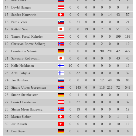
13
Rok Oblak
3
12
0
0
17
0
23
55
14
David Haagen
0
0
0
0
0
0
9
9
15
Sandro Hauswirth
0
0
0
0
0
14
43
57
16
Patrik Vitez
0
21
0
0
0
0
0
21
17
Keiichi Sato
0
0
19
0
7
0
51
77
18
Timon-Pascal Kahofer
0
0
0
0
0
0
199
199
19
Christian Roeste Solberg
0
0
8
0
2
0
0
10
20
Constantin Schmid
0
0
0
0
90
290
42
422
21
Sakutaro Kobayashi
0
0
0
0
0
0
43
43
22
Kalle Heikkinen
10
0
0
0
9
0
0
19
23
Arttu Pohjola
0
32
0
0
0
0
0
32
24
Jan Bombek
0
0
0
0
12
40
36
88
25
Sindre Ulven Joergensen
0
145
0
0
116
216
72
549
26
Simon Steinbeisser
0
1
0
0
0
0
0
1
27
Louis Obersteiner
0
37
0
0
0
0
0
37
28
Simen Meen Haugeng
0
19
0
0
0
0
0
19
29
Marius Sieber
0
0
0
0
0
0
1
1
30
Juri Kesseli
0
0
0
0
0
0
10
10
31
Ben Bayer
0
6
0
0
0
0
0
6