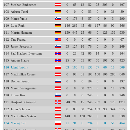
107
Stephan Embacher
0
65
12
52
75
203
0
407
108
Adrian Tittel
0
0
0
53
0
0
36
89
109
Matija Vidic
0
173
8
57
40
9
3
290
110
Luca Roth
146
266
45
66
167
86
90
866
111
Martin Hamann
130
445
25
66
0
128
136
930
112
Tate Frantz
0
0
0
67
0
0
0
67
113
Jernej Presecnik
33
127
18
76
0
15
0
269
114
Paal Haakon Bjoertomt
0
28
42
80
14
0
0
164
115
Anders Haare
25
34
55
87
58
108
56
423
116
Jakub Wolny
83
106
45
136
57
66
16
509
117
Maximilian Ortner
0
98
61
190
108
106
283
846
118
Domen Prevc
0
0
0
197
0
0
0
197
119
Marco Woergoetter
0
0
38
220
0
0
18
276
120
Lovro Kos
0
0
0
246
0
0
0
246
121
Benjamin Oestvold
340
285
15
246
207
0
126
1219
122
Jonas Schuster
0
83
38
254
103
93
344
915
123
Maximilian Steiner
140
0
130
268
0
0
0
538
124
Maciej Kot
21
91
0
294
0
0
58
464