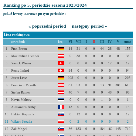
Ranking po 5. periodzie sezonu 2023/2024
pokaż kwoty startowe po tym periodzie »
« poprzedni period
następny period »
Lista rankingowa
zawodnik
kraj
VI
VII
I
II
III
IV
V
suma
1
Finn Braun
14
21
0
0
44
28
48
155
2
Maximilian Lienher
0
38
0
0
0
0
0
38
3
Yanick Wasser
0
0
0
0
0
12
0
12
4
Remo Imhof
94
0
0
0
0
0
0
94
5
Justin Lisso
205
0
0
0
0
0
0
205
6
Francisco Moerth
81
53
0
0
13
91
381
619
7
Stefan Rainer
40
7
0
0
0
40
9
96
8
Kevin Maltsev
0
0
0
0
1
0
0
1
9
Alessandro Batby
13
0
0
0
0
0
0
13
10
Hektor Kapustik
0
12
0
0
0
0
0
12
11
Wiktor Szozda
0
2
0
0
0
0
0
2
12
Zak Mogel
36
183
0
0
184
162
145
710