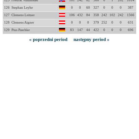
125
Fredrik Villumstad
181
242
82
306
0
1
202
1014
126
Stephan Leyhe
0
0
60
327
0
0
0
387
127
Clemens Leitner
106
432
84
358
242
102
242
1566
128
Clemens Aigner
0
0
0
379
252
0
0
631
129
Pius Paschke
83
147
44
422
0
0
0
696
« poprzedni period
następny period »