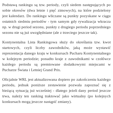
Podstawą rankingu są tzw. periody, czyli siedem następujących po
sobie okresów (dwa letnie i pięć zimowych), na które podzielony
jest kalendarz. Do rankingu wliczane są punkty pozyskane w ciągu
ostatnich siedmiu periodów - tym samym gdy rywalizacja wkracza
np. w drugi period sezonu, punkty z drugiego periodu poprzedniego
sezonu nie są już uwzględniane (ale z trzeciego jeszcze tak).
Kontynentalna Lista Rankingowa służy do określania tzw. kwot
startowych, czyli liczby zawodników, jaką może wystawić
reprezentacja danego kraju w konkursach Pucharu Kontynentalnego
w kolejnym periodzie; ponadto kraje z zawodnikami w czołówce
każdego periodu są premiowane dodatkowymi miejscami w
Pucharze Świata i Letniej Grand Prix.
Oficjalnie WRL jest aktualizowana dopiero po zakończeniu każdego
periodu, jednak poniższe zestawienie pozwala zapoznać się z
bieżącą sytuacją już wcześniej - dlatego jeżeli dany period jeszcze
trwa, należy ten ranking traktować jako wirtualny (po kolejnych
konkursach mogą jeszcze nastąpić zmiany).