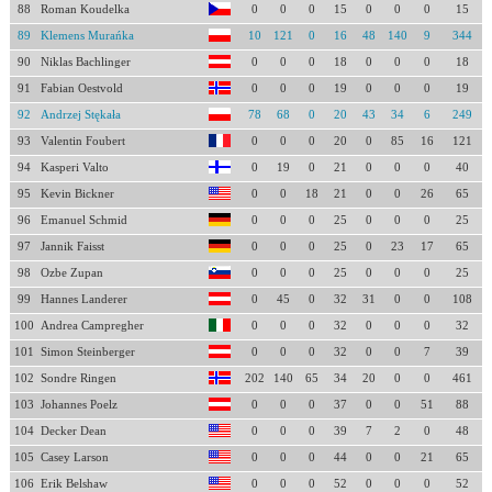
88
Roman Koudelka
0
0
0
15
0
0
0
15
89
Klemens Murańka
10
121
0
16
48
140
9
344
90
Niklas Bachlinger
0
0
0
18
0
0
0
18
91
Fabian Oestvold
0
0
0
19
0
0
0
19
92
Andrzej Stękała
78
68
0
20
43
34
6
249
93
Valentin Foubert
0
0
0
20
0
85
16
121
94
Kasperi Valto
0
19
0
21
0
0
0
40
95
Kevin Bickner
0
0
18
21
0
0
26
65
96
Emanuel Schmid
0
0
0
25
0
0
0
25
97
Jannik Faisst
0
0
0
25
0
23
17
65
98
Ozbe Zupan
0
0
0
25
0
0
0
25
99
Hannes Landerer
0
45
0
32
31
0
0
108
100
Andrea Campregher
0
0
0
32
0
0
0
32
101
Simon Steinberger
0
0
0
32
0
0
7
39
102
Sondre Ringen
202
140
65
34
20
0
0
461
103
Johannes Poelz
0
0
0
37
0
0
51
88
104
Decker Dean
0
0
0
39
7
2
0
48
105
Casey Larson
0
0
0
44
0
0
21
65
106
Erik Belshaw
0
0
0
52
0
0
0
52