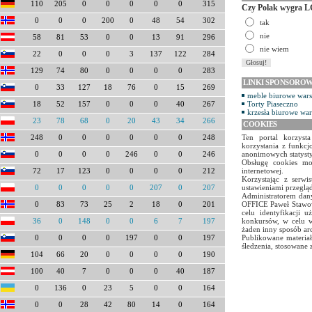
110
205
0
0
0
0
0
315
Czy Polak wygra L
0
0
0
200
0
48
54
302
tak
nie
58
81
53
0
0
13
91
296
nie wiem
22
0
0
0
3
137
122
284
129
74
80
0
0
0
0
283
LINKI SPONSORO
0
33
127
18
76
0
15
269
meble biurowe war
Torty Piaseczno
18
52
157
0
0
0
40
267
krzesła biurowe wa
23
78
68
0
20
43
34
266
COOKIES
Ten portal korzyst
248
0
0
0
0
0
0
248
korzystania z funkcj
anonimowych statyst
0
0
0
0
246
0
0
246
Obsługę cookies mo
internetowej.
72
17
123
0
0
0
0
212
Korzystając z serw
ustawieniami przegląd
0
0
0
0
0
207
0
207
Administratorem dany
OFFICE Paweł Stawow
0
83
73
25
2
18
0
201
celu identyfikacji 
konkursów, w celu w
36
0
148
0
0
6
7
197
żaden inny sposób ar
Publikowane materiał
0
0
0
0
197
0
0
197
śledzenia, stosowane 
104
66
20
0
0
0
0
190
100
40
7
0
0
0
40
187
0
136
0
23
5
0
0
164
0
0
28
42
80
14
0
164