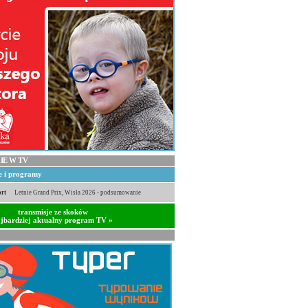
IE W TV
je i programy
rt
Letnie Grand Prix, Wisła 2026 - podsumowanie
transmisje ze skoków
jbardziej aktualny program TV »