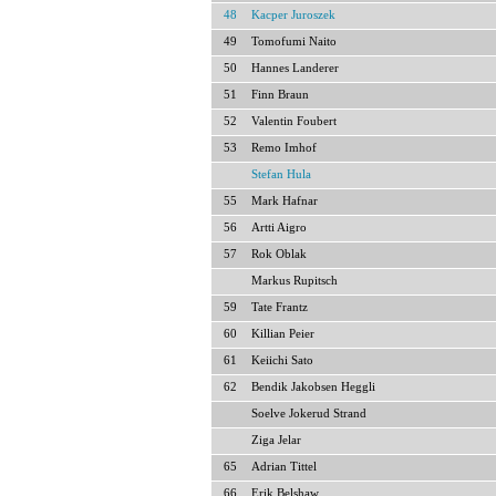
48
Kacper Juroszek
49
Tomofumi Naito
50
Hannes Landerer
51
Finn Braun
52
Valentin Foubert
53
Remo Imhof
Stefan Hula
55
Mark Hafnar
56
Artti Aigro
57
Rok Oblak
Markus Rupitsch
59
Tate Frantz
60
Killian Peier
61
Keiichi Sato
62
Bendik Jakobsen Heggli
Soelve Jokerud Strand
Ziga Jelar
65
Adrian Tittel
66
Erik Belshaw