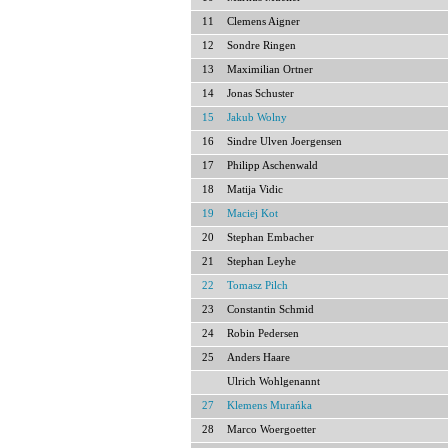
11
Clemens Aigner
12
Sondre Ringen
13
Maximilian Ortner
14
Jonas Schuster
15
Jakub Wolny
16
Sindre Ulven Joergensen
17
Philipp Aschenwald
18
Matija Vidic
19
Maciej Kot
20
Stephan Embacher
21
Stephan Leyhe
22
Tomasz Pilch
23
Constantin Schmid
24
Robin Pedersen
25
Anders Haare
Ulrich Wohlgenannt
27
Klemens Murańka
28
Marco Woergoetter