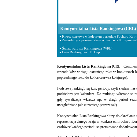
Kontynentalna Lista Rankingowa (CRL)
Kwoty startowe w kolejnym periodzie Pucharu Konty
Zawodnicy z prawem startu w Pucharze Kontynenta
Światowa Lista Rankingowa (WRL)
Lista Rankingowa FIS Cup
Kontynentalna Lista Rankingowa
(CRL - Continena
zawodników w ciągu ostatniego roku w konkursach le
poprzedniego roku do końca czerwca kolejnego).
Podstawą rankingu są tzw. periody, czyli siedem nas
podzielony jest kalendarz. Do rankingu wliczane są
gdy rywalizacja wkracza np. w drugi period sezo
uwzględniane (ale z trzeciego jeszcze tak).
Kontynentalna Lista Rankingowa służy do określania 
reprezentacja danego kraju w konkursach Pucharu Kon
czołówce każdego periodu są premiowane dodatkowymi 