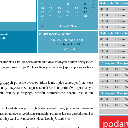
1
2
8 sierpnia 2026 (so
3
4
5
6
7
8
9
10
11
12
13
14
15
16
08:30
LGP Courc
17
18
19
20
21
22
23
10:30
LGP Courc
24
25
26
27
28
29
30
31
16:00
LGP Courc
«
sierpień 2026
»
18:00
LGP Courc
9 sierpnia 2026 (nie
NAJBLIŻSZE ZAWODY
nental.
lnym
09:00
LGP Courc
08.08.2026, godz. 16:00
Courchevel HS-132
10:30
LGP Courc
LGP K ind.
16:00
LGP Courc
18:00
LGP Courc
l Ranking List) to zestawienie punktów zdobytych przez wszystkich
15 sierpnia 2026 (s
tniego i zimowego Pucharu Kontynentalnego (np. od początku lipca
10:00
FIS Cup S
13:00
FIS Cup S
14:00
FIS Cup S
tępujących po sobie okresów (dwa letnie i pięć zimowych), na które
15:15
FIS Cup S
 punkty pozyskane w ciągu ostatnich siedmiu periodów - tym samym
nu, punkty z drugiego periodu poprzedniego sezonu nie są już
16 sierpnia 2026 (ni
09:00
FIS Cup S
10:15
FIS Cup S
tzw. kwot startowych, czyli liczby zawodników, jaką może wystawić
tynentalnego w kolejnym periodzie; ponadto kraje z zawodnikami w
miejscami w Pucharze Świata i Letniej Grand Prix.