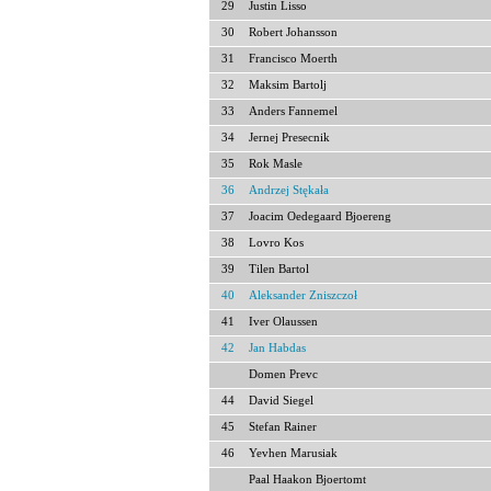
29
Justin Lisso
30
Robert Johansson
31
Francisco Moerth
32
Maksim Bartolj
33
Anders Fannemel
34
Jernej Presecnik
35
Rok Masle
36
Andrzej Stękała
37
Joacim Oedegaard Bjoereng
38
Lovro Kos
39
Tilen Bartol
40
Aleksander Zniszczoł
41
Iver Olaussen
42
Jan Habdas
Domen Prevc
44
David Siegel
45
Stefan Rainer
46
Yevhen Marusiak
Paal Haakon Bjoertomt