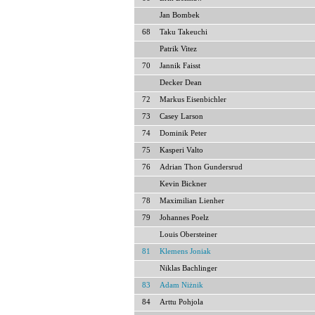
Jan Bombek
68
Taku Takeuchi
Patrik Vitez
70
Jannik Faisst
Decker Dean
72
Markus Eisenbichler
73
Casey Larson
74
Dominik Peter
75
Kasperi Valto
76
Adrian Thon Gundersrud
Kevin Bickner
78
Maximilian Lienher
79
Johannes Poelz
Louis Obersteiner
81
Klemens Joniak
Niklas Bachlinger
83
Adam Niżnik
84
Arttu Pohjola