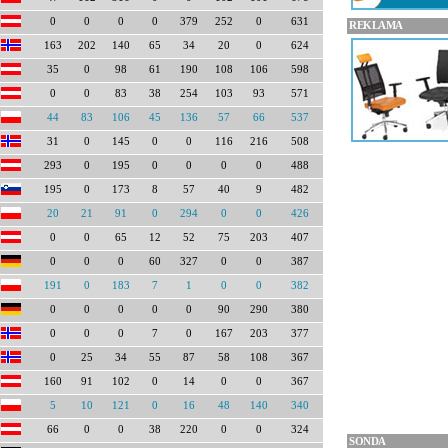
0
0
0
0
379
252
0
631
REKLAMA
163
202
140
65
34
20
0
624
35
0
98
61
190
108
106
598
0
0
83
38
254
103
93
571
44
83
106
45
136
57
66
537
31
0
145
0
0
116
216
508
293
0
195
0
0
0
0
488
195
0
173
8
57
40
9
482
20
21
91
0
294
0
0
426
0
0
65
12
52
75
203
407
0
0
0
60
327
0
0
387
191
0
183
7
1
0
0
382
0
0
0
0
0
90
290
380
0
0
0
7
0
167
203
377
0
25
34
55
87
58
108
367
160
91
102
0
14
0
0
367
5
10
121
0
16
48
140
340
66
0
0
38
220
0
0
324
SONDA