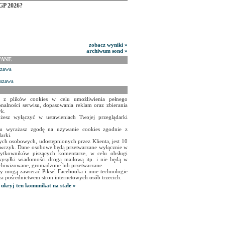
GP 2026?
zobacz wyniki »
archiwum sond »
WANE
szawa
rszawa
a z plików cookies w celu umożliwienia pełnego
onalności serwisu, dopasowania reklam oraz zbierania
yk.
żesz wyłączyć w ustawieniach Twojej przeglądarki
isu wyrażasz zgodę na używanie cookies zgodnie z
arki.
ch osobowych, udostępnionych przez Klienta, jest 10
czyk. Dane osobowe będą przetwarzane wyłącznie w
użytkowników piszących komentarze, w celu obsługi
ysyłki wiadomości drogą mailową itp. i nie będą w
chiwizowane, gromadzone lub przetwarzane.
y mogą zawierać Piksel Facebooka i inne technologie
za pośrednictwem stron internetowych osób trzecich.
ukryj ten komunikat na stałe »