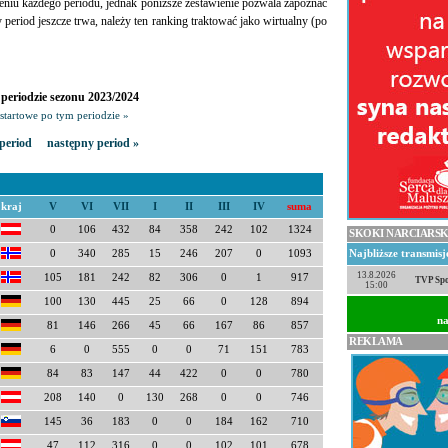
eniu każdego periodu, jednak poniższe zestawienie pozwala zapoznać
ny period jeszcze trwa, należy ten ranking traktować jako wirtualny (po
periodzie sezonu 2023/2024
startowe po tym periodzie »
period
następny period »
kraj
V
VI
VII
I
II
III
IV
suma
0
106
432
84
358
242
102
1324
SKOKI NARCIARSK
0
340
285
15
246
207
0
1093
Najbliższe transmis
13.8.2026
105
181
242
82
306
0
1
917
TVP Spo
15:00
100
130
445
25
66
0
128
894
na
81
146
266
45
66
167
86
857
REKLAMA
6
0
555
0
0
71
151
783
84
83
147
44
422
0
0
780
208
140
0
130
268
0
0
746
145
36
183
0
0
184
162
710
47
112
316
0
0
102
101
678