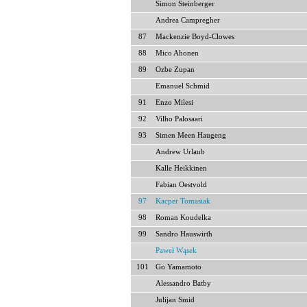
Simon Steinberger
Andrea Campregher
87
Mackenzie Boyd-Clowes
88
Mico Ahonen
89
Ozbe Zupan
Emanuel Schmid
91
Enzo Milesi
92
Vilho Palosaari
93
Simen Meen Haugeng
Andrew Urlaub
Kalle Heikkinen
Fabian Oestvold
97
Kacper Tomasiak
98
Roman Koudelka
99
Sandro Hauswirth
Paweł Wąsek
101
Go Yamamoto
Alessandro Batby
Julijan Smid