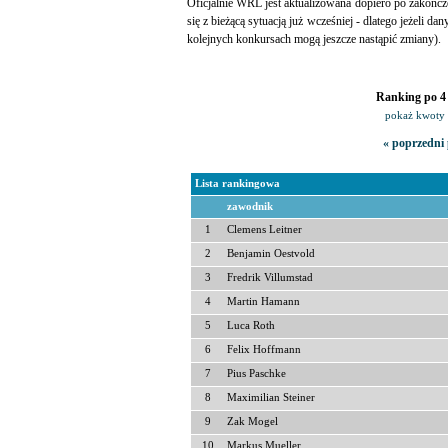
Oficjalnie WRL jest aktualizowana dopiero po zakończ
się z bieżącą sytuacją już wcześniej - dlatego jeżeli da
kolejnych konkursach mogą jeszcze nastąpić zmiany).
Ranking po 4 
pokaż kwoty 
« poprzedni 
Lista rankingowa
zawodnik
1
Clemens Leitner
2
Benjamin Oestvold
3
Fredrik Villumstad
4
Martin Hamann
5
Luca Roth
6
Felix Hoffmann
7
Pius Paschke
8
Maximilian Steiner
9
Zak Mogel
10
Markus Mueller