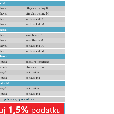
bota)
hevel
oficjalny trening K
hevel
oficjalny trening M
hevel
konkurs ind. K
hevel
konkurs ind. M
dziela)
hevel
kwalifikacje K
hevel
kwalifikacje M
hevel
konkurs ind. K
hevel
konkurs ind. M
obota)
zczyrk
odprawa techniczna
zczyrk
oficjalny trening
zczyrk
seria próbna
zczyrk
konkurs ind.
edziela)
zczyrk
seria próbna
zczyrk
konkurs ind.
pokaż więcej zawodów »