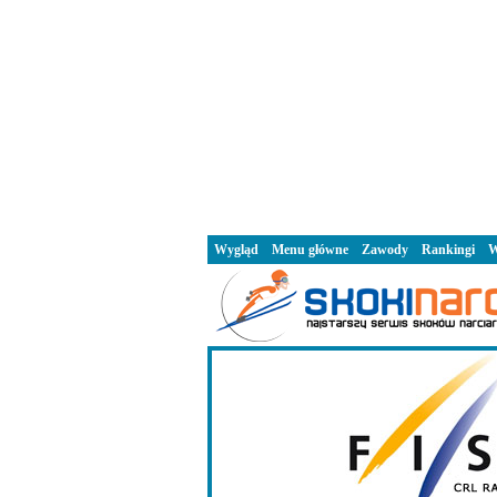
Wygląd
Menu główne
Zawody
Rankingi
W