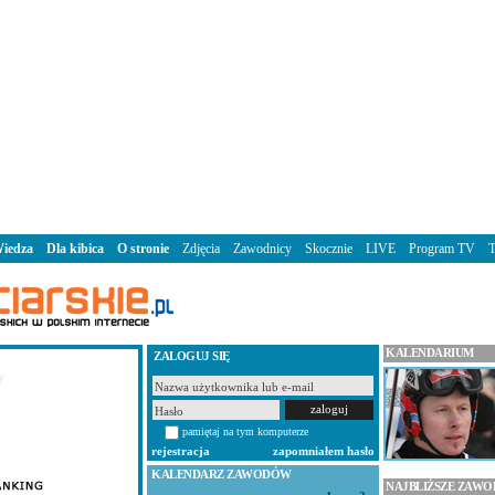
iedza
Dla kibica
O stronie
Zdjęcia
Zawodnicy
Skocznie
LIVE
Program TV
KALENDARIUM
ZALOGUJ SIĘ
pamiętaj na tym komputerze
rejestracja
zapomniałem hasło
KALENDARZ ZAWODÓW
NAJBLIŻSZE ZAW