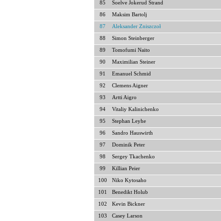
85
Soelve Jokerud Strand
86
Maksim Bartolj
87
Aleksander Zniszczoł
88
Simon Steinberger
89
Tomofumi Naito
90
Maximilian Steiner
91
Emanuel Schmid
92
Clemens Aigner
93
Artti Aigro
94
Vitaliy Kalinichenko
95
Stephan Leyhe
96
Sandro Hauswirth
97
Dominik Peter
98
Sergey Tkachenko
99
Killian Peier
100
Niko Kytosaho
101
Benedikt Holub
102
Kevin Bickner
103
Casey Larson