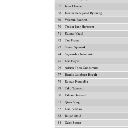
67
Jules Chervet
68
Joacim Oedegaard Bjoereng
69
Valentin Foubert
70
Teodor Igor Herbstritt
71
Kaimar Vagul
72
Tate Frantz
73
Simon Spiewok
74
Svyatoslav Nazarenko
75
Eric Hoyer
76
Adrian Thon Gundersrud
77
Bendik Jakobsen Heggli
78
Roman Koudelka
79
Taku Takeuchi
80
Fabian Oestvold
81
Qiwu Song
82
Erik Belshaw
83
Julijan Smid
84
Ozbe Zupan