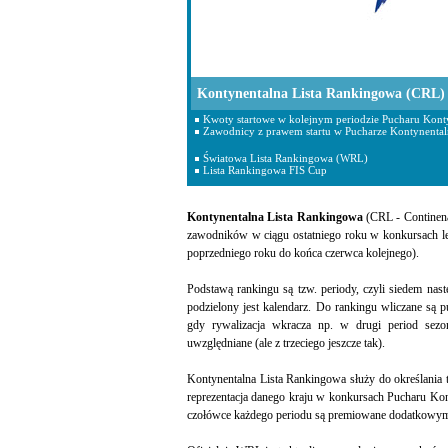
Kontynentalna Lista Rankingowa (CRL)
Kwoty startowe w kolejnym periodzie Pucharu Konty
Zawodnicy z prawem startu w Pucharze Kontynenta
Światowa Lista Rankingowa (WRL)
Lista Rankingowa FIS Cup
Kontynentalna Lista Rankingowa
(CRL - Continena
zawodników w ciągu ostatniego roku w konkursach le
poprzedniego roku do końca czerwca kolejnego).
Podstawą rankingu są tzw. periody, czyli siedem nas
podzielony jest kalendarz. Do rankingu wliczane są
gdy rywalizacja wkracza np. w drugi period sezo
uwzględniane (ale z trzeciego jeszcze tak).
Kontynentalna Lista Rankingowa służy do określania 
reprezentacja danego kraju w konkursach Pucharu Kon
czołówce każdego periodu są premiowane dodatkowymi 