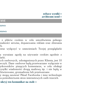
zobacz wyniki »
archiwum sond »
WANE
szawa
rszawa
a z plików cookies w celu umożliwienia pełnego
onalności serwisu, dopasowania reklam oraz zbierania
yk.
żesz wyłączyć w ustawieniach Twojej przeglądarki
isu wyrażasz zgodę na używanie cookies zgodnie z
arki.
ch osobowych, udostępnionych przez Klienta, jest 10
czyk. Dane osobowe będą przetwarzane wyłącznie w
użytkowników piszących komentarze, w celu obsługi
ysyłki wiadomości drogą mailową itp. i nie będą w
chiwizowane, gromadzone lub przetwarzane.
y mogą zawierać Piksel Facebooka i inne technologie
za pośrednictwem stron internetowych osób trzecich.
ukryj ten komunikat na stałe »