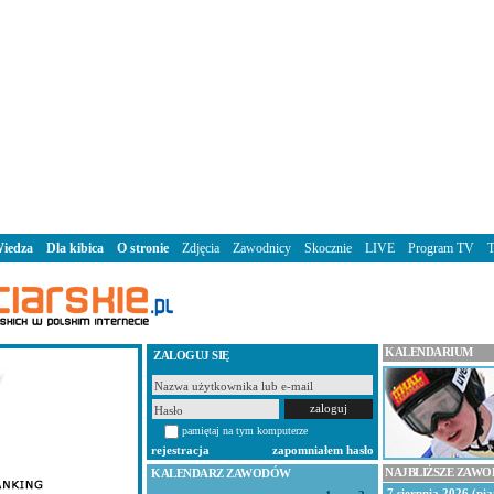
iedza
Dla kibica
O stronie
Zdjęcia
Zawodnicy
Skocznie
LIVE
Program TV
KALENDARIUM
ZALOGUJ SIĘ
pamiętaj na tym komputerze
rejestracja
zapomniałem hasło
NAJBLIŻSZE ZAW
KALENDARZ ZAWODÓW
7 sierpnia 2026 (pią