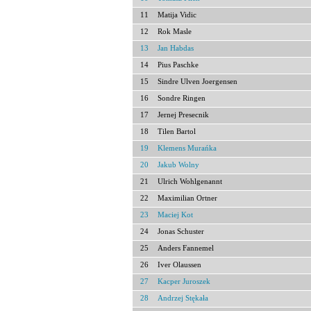
11
Matija Vidic
12
Rok Masle
13
Jan Habdas
14
Pius Paschke
15
Sindre Ulven Joergensen
16
Sondre Ringen
17
Jernej Presecnik
18
Tilen Bartol
19
Klemens Murańka
20
Jakub Wolny
21
Ulrich Wohlgenannt
22
Maximilian Ortner
23
Maciej Kot
24
Jonas Schuster
25
Anders Fannemel
26
Iver Olaussen
27
Kacper Juroszek
28
Andrzej Stękała