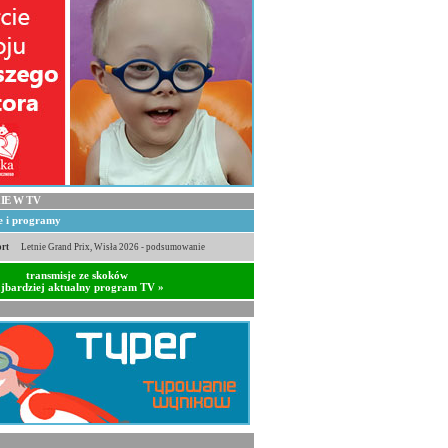
IE W TV
je i programy
rt
Letnie Grand Prix, Wisła 2026 - podsumowanie
transmisje ze skoków
jbardziej aktualny program TV »