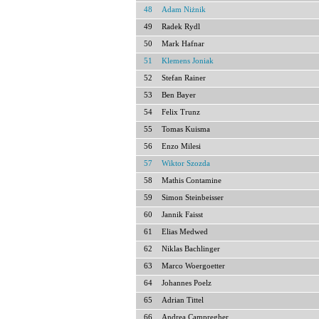
48
Adam Niżnik
49
Radek Rydl
50
Mark Hafnar
51
Klemens Joniak
52
Stefan Rainer
53
Ben Bayer
54
Felix Trunz
55
Tomas Kuisma
56
Enzo Milesi
57
Wiktor Szozda
58
Mathis Contamine
59
Simon Steinbeisser
60
Jannik Faisst
61
Elias Medwed
62
Niklas Bachlinger
63
Marco Woergoetter
64
Johannes Poelz
65
Adrian Tittel
66
Andrea Campregher