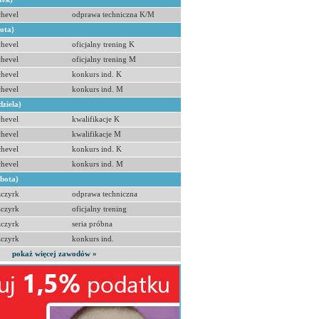
hevel
odprawa techniczna K/M
bota)
hevel
oficjalny trening K
hevel
oficjalny trening M
hevel
konkurs ind. K
hevel
konkurs ind. M
dziela)
hevel
kwalifikacje K
hevel
kwalifikacje M
hevel
konkurs ind. K
hevel
konkurs ind. M
obota)
zczyrk
odprawa techniczna
zczyrk
oficjalny trening
zczyrk
seria próbna
zczyrk
konkurs ind.
pokaż więcej zawodów »