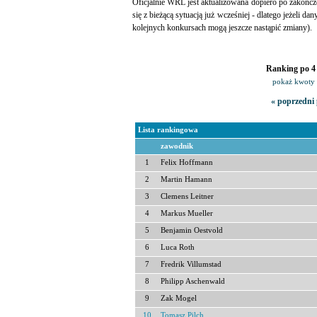
Oficjalnie WRL jest aktualizowana dopiero po zakończ
się z bieżącą sytuacją już wcześniej - dlatego jeżeli da
kolejnych konkursach mogą jeszcze nastąpić zmiany).
Ranking po 4 
pokaż kwoty 
« poprzedni 
Lista rankingowa
zawodnik
1
Felix Hoffmann
2
Martin Hamann
3
Clemens Leitner
4
Markus Mueller
5
Benjamin Oestvold
6
Luca Roth
7
Fredrik Villumstad
8
Philipp Aschenwald
9
Zak Mogel
10
Tomasz Pilch