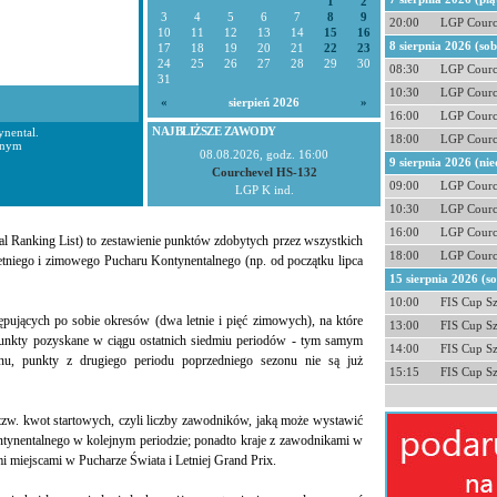
1
2
3
4
5
6
7
8
9
20:00
LGP Courc
10
11
12
13
14
15
16
8 sierpnia 2026 (so
17
18
19
20
21
22
23
24
25
26
27
28
29
30
08:30
LGP Courc
31
10:30
LGP Courc
«
sierpień 2026
»
16:00
LGP Courc
NAJBLIŻSZE ZAWODY
nental.
18:00
LGP Courc
lnym
08.08.2026, godz. 16:00
9 sierpnia 2026 (nie
Courchevel HS-132
09:00
LGP Courc
LGP K ind.
10:30
LGP Courc
16:00
LGP Courc
l Ranking List) to zestawienie punktów zdobytych przez wszystkich
18:00
LGP Courc
tniego i zimowego Pucharu Kontynentalnego (np. od początku lipca
15 sierpnia 2026 (s
10:00
FIS Cup S
tępujących po sobie okresów (dwa letnie i pięć zimowych), na które
13:00
FIS Cup S
 punkty pozyskane w ciągu ostatnich siedmiu periodów - tym samym
14:00
FIS Cup S
nu, punkty z drugiego periodu poprzedniego sezonu nie są już
15:15
FIS Cup S
tzw. kwot startowych, czyli liczby zawodników, jaką może wystawić
tynentalnego w kolejnym periodzie; ponadto kraje z zawodnikami w
miejscami w Pucharze Świata i Letniej Grand Prix.