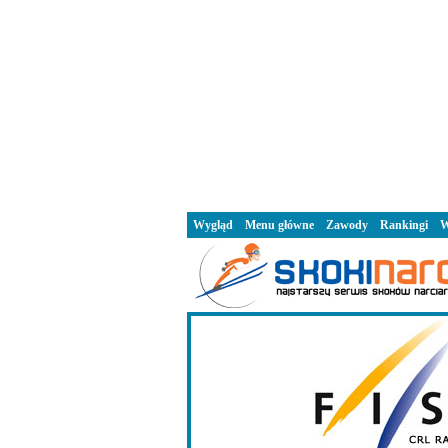
Wygląd
Menu główne
Zawody
Rankingi
W