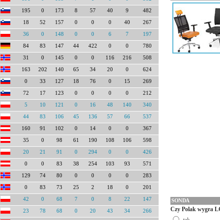
195
0
173
8
57
40
9
482
18
52
157
0
0
0
40
267
36
0
148
0
0
6
7
197
84
83
147
44
422
0
0
780
31
0
145
0
0
116
216
508
163
202
140
65
34
20
0
624
0
33
127
18
76
0
15
269
72
17
123
0
0
0
0
212
5
10
121
0
16
48
140
340
44
83
106
45
136
57
66
537
160
91
102
0
14
0
0
367
35
0
98
61
190
108
106
598
20
21
91
0
294
0
0
426
0
0
83
38
254
103
93
571
129
74
80
0
0
0
0
283
0
83
73
25
2
18
0
201
42
0
68
7
0
8
22
147
SONDA
Czy Polak wygra L
23
78
68
0
20
43
34
266
tak