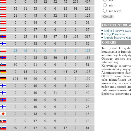
0
0
65
12
52
75
203
407
nie
58
81
53
0
0
13
91
296
nie wiem
21
0
45
0
32
31
0
129
0
0
38
0
0
0
0
38
LINKI SPONSORO
0
0
37
0
0
0
0
37
meble biurowe war
Torty Piaseczno
0
25
34
55
87
58
108
367
krzesła biurowe wa
COOKIES
0
0
32
0
0
0
0
32
Ten portal korzyst
23
49
31
0
0
0
0
103
korzystania z funkcj
anonimowych statyst
0
0
28
42
80
14
0
164
Obsługę cookies mo
internetowej.
30
0
21
0
0
0
0
51
Korzystając z serw
ustawieniami przegląd
0
14
21
0
0
44
28
107
Administratorem dany
OFFICE Paweł Stawow
104
66
20
0
0
0
0
190
celu identyfikacji 
konkursów, w celu w
0
0
19
0
0
3
0
22
żaden inny sposób ar
Publikowane materiał
0
0
19
0
21
0
0
40
śledzenia, stosowane 
0
0
19
0
0
0
0
19
0
0
19
0
0
9
0
28
0
0
13
0
0
0
0
13
0
0
12
0
0
0
0
12
49
3
12
0
0
17
0
81