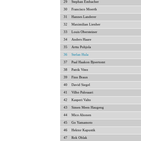
29
Stephan Embacher
30
Francisco Moerth
31
Hannes Landerer
32
Maximilian Lienher
33
Louis Obersteiner
34
Anders Haare
35
Arttu Pohjola
36
Stefan Hula
37
Paal Haakon Bjoertomt
38
Patrik Vitez
39
Finn Braun
40
David Siegel
41
Vilho Palosaari
42
Kasperi Valto
43
Simen Meen Haugeng
44
Mico Ahonen
45
Go Yamamoto
46
Hektor Kapustik
47
Rok Oblak