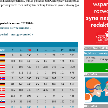
eniu każdego periodu, jednak poniższe zestawienie pozwala zapoznać
ny period jeszcze trwa, należy ten ranking traktować jako wirtualny (po
periodzie sezonu 2023/2024
startowe po tym periodzie »
period
następny period »
SKOKI NARCIARSK
kraj
V
VI
VII
I
II
III
IV
suma
Najbliższe transmis
6
0
555
0
0
71
151
783
13.8.2026
TVP Spo
15:00
100
130
445
25
66
0
128
894
0
106
432
84
358
242
102
1324
na
47
112
316
0
0
102
101
678
REKLAMA
0
340
285
15
246
207
0
1093
81
146
266
45
66
167
86
857
105
181
242
82
306
0
1
917
293
0
195
0
0
0
0
488
145
36
183
0
0
184
162
710
REKLAMA
191
0
183
7
1
0
0
382