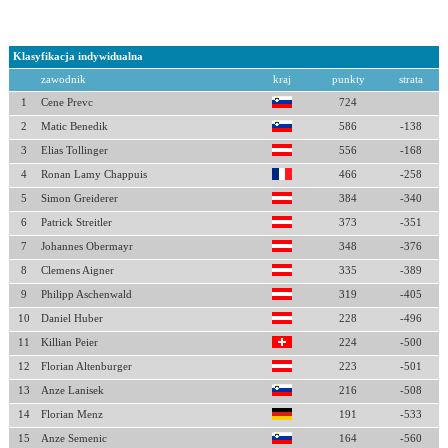
Klasyfikacja indywidualna
zawodnik
kraj
punkty
strata
1
Cene Prevc
724
2
Matic Benedik
586
-138
3
Elias Tollinger
556
-168
4
Ronan Lamy Chappuis
466
-258
5
Simon Greiderer
384
-340
6
Patrick Streitler
373
-351
7
Johannes Obermayr
348
-376
8
Clemens Aigner
335
-389
9
Philipp Aschenwald
319
-405
10
Daniel Huber
228
-496
11
Killian Peier
224
-500
12
Florian Altenburger
223
-501
13
Anze Lanisek
216
-508
14
Florian Menz
191
-533
15
Anze Semenic
164
-560