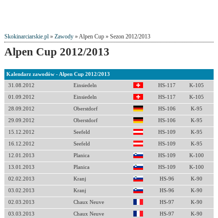
Skokinarciarskie.pl
»
Zawody
» Alpen Cup » Sezon 2012/2013
Alpen Cup 2012/2013
Kalendarz zawodów - Alpen Cup 2012/2013
31.08.2012
Einsiedeln
HS-117
K-105
01.09.2012
Einsiedeln
HS-117
K-105
28.09.2012
Oberstdorf
HS-106
K-95
29.09.2012
Oberstdorf
HS-106
K-95
15.12.2012
Seefeld
HS-109
K-95
16.12.2012
Seefeld
HS-109
K-95
12.01.2013
Planica
HS-109
K-100
13.01.2013
Planica
HS-109
K-100
02.02.2013
Kranj
HS-96
K-90
03.02.2013
Kranj
HS-96
K-90
02.03.2013
Chaux Neuve
HS-97
K-90
03.03.2013
Chaux Neuve
HS-97
K-90