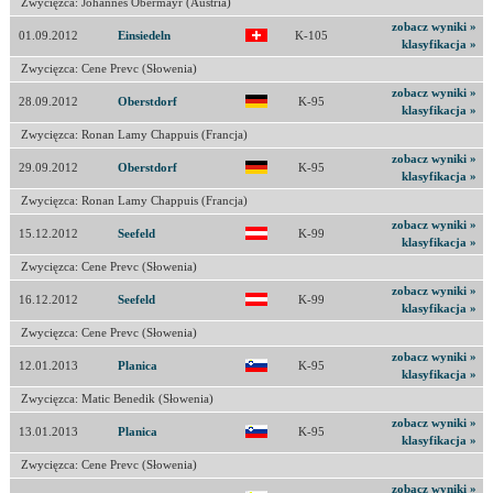
Zwycięzca: Johannes Obermayr (Austria)
zobacz wyniki »
01.09.2012
Einsiedeln
K-105
klasyfikacja »
Zwycięzca: Cene Prevc (Słowenia)
zobacz wyniki »
28.09.2012
Oberstdorf
K-95
klasyfikacja »
Zwycięzca: Ronan Lamy Chappuis (Francja)
zobacz wyniki »
29.09.2012
Oberstdorf
K-95
klasyfikacja »
Zwycięzca: Ronan Lamy Chappuis (Francja)
zobacz wyniki »
15.12.2012
Seefeld
K-99
klasyfikacja »
Zwycięzca: Cene Prevc (Słowenia)
zobacz wyniki »
16.12.2012
Seefeld
K-99
klasyfikacja »
Zwycięzca: Cene Prevc (Słowenia)
zobacz wyniki »
12.01.2013
Planica
K-95
klasyfikacja »
Zwycięzca: Matic Benedik (Słowenia)
zobacz wyniki »
13.01.2013
Planica
K-95
klasyfikacja »
Zwycięzca: Cene Prevc (Słowenia)
zobacz wyniki »