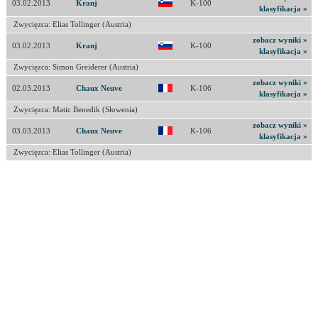
03.02.2013
Kranj
K-100
klasyfikacja »
Zwycięzca: Elias Tollinger (Austria)
zobacz wyniki »
03.02.2013
Kranj
K-100
klasyfikacja »
Zwycięzca: Simon Greiderer (Austria)
zobacz wyniki »
02.03.2013
Chaux Neuve
K-106
klasyfikacja »
Zwycięzca: Matic Benedik (Słowenia)
zobacz wyniki »
03.03.2013
Chaux Neuve
K-106
klasyfikacja »
Zwycięzca: Elias Tollinger (Austria)