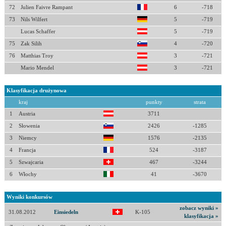
72
Julien Faivre Rampant
6
-718
73
Nils Wilfert
5
-719
Lucas Schaffer
5
-719
75
Zak Silih
4
-720
76
Matthias Troy
3
-721
Mario Mendel
3
-721
Klasyfikacja drużynowa
kraj
punkty
strata
1
Austria
3711
2
Słowenia
2426
-1285
3
Niemcy
1576
-2135
4
Francja
524
-3187
5
Szwajcaria
467
-3244
6
Włochy
41
-3670
Wyniki konkursów
zobacz wyniki »
31.08.2012
Einsiedeln
K-105
klasyfikacja »