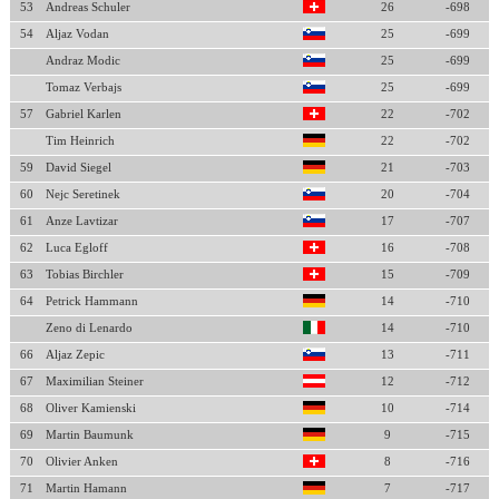
53
Andreas Schuler
26
-698
54
Aljaz Vodan
25
-699
Andraz Modic
25
-699
Tomaz Verbajs
25
-699
57
Gabriel Karlen
22
-702
Tim Heinrich
22
-702
59
David Siegel
21
-703
60
Nejc Seretinek
20
-704
61
Anze Lavtizar
17
-707
62
Luca Egloff
16
-708
63
Tobias Birchler
15
-709
64
Petrick Hammann
14
-710
Zeno di Lenardo
14
-710
66
Aljaz Zepic
13
-711
67
Maximilian Steiner
12
-712
68
Oliver Kamienski
10
-714
69
Martin Baumunk
9
-715
70
Olivier Anken
8
-716
71
Martin Hamann
7
-717