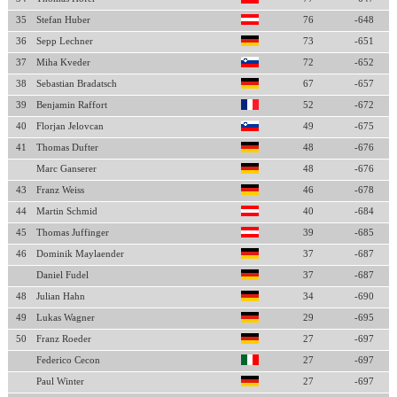
35
Stefan Huber
76
-648
36
Sepp Lechner
73
-651
37
Miha Kveder
72
-652
38
Sebastian Bradatsch
67
-657
39
Benjamin Raffort
52
-672
40
Florjan Jelovcan
49
-675
41
Thomas Dufter
48
-676
Marc Ganserer
48
-676
43
Franz Weiss
46
-678
44
Martin Schmid
40
-684
45
Thomas Juffinger
39
-685
46
Dominik Maylaender
37
-687
Daniel Fudel
37
-687
48
Julian Hahn
34
-690
49
Lukas Wagner
29
-695
50
Franz Roeder
27
-697
Federico Cecon
27
-697
Paul Winter
27
-697