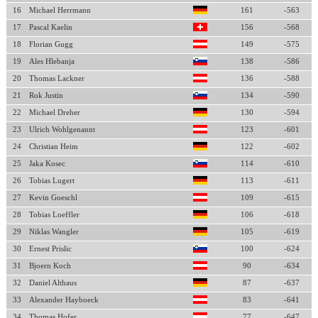
16
Michael Herrmann
161
-563
17
Pascal Kaelin
156
-568
18
Florian Gugg
149
-575
19
Ales Hlebanja
138
-586
20
Thomas Lackner
136
-588
21
Rok Justin
134
-590
22
Michael Dreher
130
-594
23
Ulrich Wohlgenannt
123
-601
24
Christian Heim
122
-602
25
Jaka Kosec
114
-610
26
Tobias Lugert
113
-611
27
Kevin Goeschl
109
-615
28
Tobias Loeffler
106
-618
29
Niklas Wangler
105
-619
30
Ernest Prislic
100
-624
31
Bjoern Koch
90
-634
32
Daniel Althaus
87
-637
33
Alexander Hayboeck
83
-641
34
Thomas Hofer
77
-647