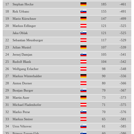
17
Stephan Hocke
185
-461
18
Rok Urbanc
155
-491
19
Mario Kürschner
147
-499
20
Markus Edlinger
121
-525
Jaka Oblak
121
-525
22
Sebastian Meusburger
117
-529
23
Julian Musiol
107
-539
24
Jernej Damjan
105
-541
25
Rudolf Blank
104
-542
26
Wolfgang Erlacher
98
-548
27
Markus Winterhalder
90
-556
28
Anton Dorner
80
-566
29
Bostjan Burger
79
-567
30
Martin Auer
73
-573
31
Michael Fladenhofer
71
-575
32
Marko Perse
70
-576
33
Markus Steirer
65
-581
34
Uros Vrhovec
61
-585
35
Primoz Zupan-Urh
60
-586