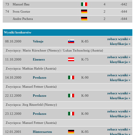
73
Manuel Bau
4
-642
74
Sven Goetze
2
-644
Andre Pschera
2
-644
Wyniki konkursów
zobacz wyniki »
08.10.2000
Velenje
K-85
klasyfikacja »
Zwycięzcy: Mario Kürschner (Niemcy) / Lukas Tschuschnig (Austria)
zobacz wyniki »
11.10.2000
Eisenerz
K-75
klasyfikacja »
Zwycięzca: Mathias Hafele (Austria)
zobacz wyniki »
14.10.2000
Predazzo
K-90
klasyfikacja »
Zwycięzca: Manuel Fettner (Austria)
zobacz wyniki »
22.12.2000
Predazzo
K-90
klasyfikacja »
Zwycięzca: Jörg Ritzerfeld (Niemcy)
zobacz wyniki »
23.12.2000
Predazzo
K-90
klasyfikacja »
Zwycięzca: Manuel Fettner (Austria)
zobacz wyniki »
12.01.2001
Hinterzarten
K-95
klasyfikacja »