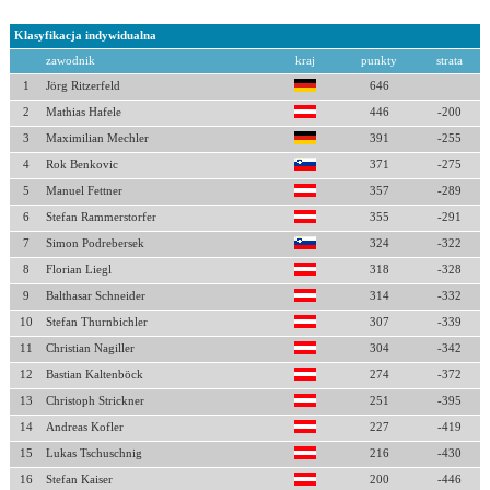
Klasyfikacja indywidualna
zawodnik
kraj
punkty
strata
1
Jörg Ritzerfeld
646
2
Mathias Hafele
446
-200
3
Maximilian Mechler
391
-255
4
Rok Benkovic
371
-275
5
Manuel Fettner
357
-289
6
Stefan Rammerstorfer
355
-291
7
Simon Podrebersek
324
-322
8
Florian Liegl
318
-328
9
Balthasar Schneider
314
-332
10
Stefan Thurnbichler
307
-339
11
Christian Nagiller
304
-342
12
Bastian Kaltenböck
274
-372
13
Christoph Strickner
251
-395
14
Andreas Kofler
227
-419
15
Lukas Tschuschnig
216
-430
16
Stefan Kaiser
200
-446