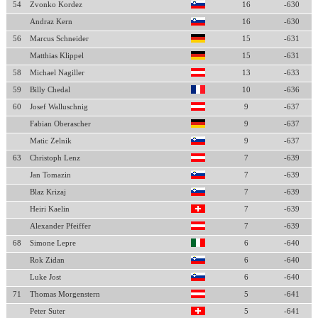
54
Zvonko Kordez
16
-630
Andraz Kern
16
-630
56
Marcus Schneider
15
-631
Matthias Klippel
15
-631
58
Michael Nagiller
13
-633
59
Billy Chedal
10
-636
60
Josef Walluschnig
9
-637
Fabian Oberascher
9
-637
Matic Zelnik
9
-637
63
Christoph Lenz
7
-639
Jan Tomazin
7
-639
Blaz Krizaj
7
-639
Heiri Kaelin
7
-639
Alexander Pfeiffer
7
-639
68
Simone Lepre
6
-640
Rok Zidan
6
-640
Luke Jost
6
-640
71
Thomas Morgenstern
5
-641
Peter Suter
5
-641