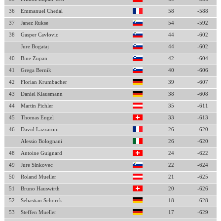
36
Emmanuel Chedal
58
-588
37
Janez Rukse
54
-592
38
Gasper Cavlovic
44
-602
Jure Bogataj
44
-602
40
Bine Zupan
42
-604
41
Grega Bernik
40
-606
42
Florian Krumbacher
39
-607
43
Daniel Klausmann
38
-608
44
Martin Pichler
35
-611
45
Thomas Engel
33
-613
46
David Lazzaroni
26
-620
Alessio Bolognani
26
-620
48
Antoine Guignard
24
-622
49
Jure Sinkovec
22
-624
50
Roland Mueller
21
-625
51
Bruno Hauswirth
20
-626
52
Sebastian Schorck
18
-628
53
Steffen Mueller
17
-629