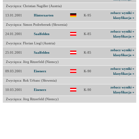
Zwycięzca: Christian Nagiller (Austria)
zobacz wyniki »
13.01.2001
Hinterzarten
K-95
klasyfikacja »
Zwycięzca: Simon Podrebersek (Słowenia)
zobacz wyniki »
24.01.2001
Saalfelden
K-85
klasyfikacja »
Zwycięzca: Florian Liegl (Austria)
zobacz wyniki »
25.01.2001
Saalfelden
K-85
klasyfikacja »
Zwycięzca: Jörg Ritzerfeld (Niemcy)
zobacz wyniki »
09.03.2001
Eisenerz
K-90
klasyfikacja »
Zwycięzca: Rok Urbanc (Słowenia)
zobacz wyniki »
10.03.2001
Eisenerz
K-90
klasyfikacja »
Zwycięzca: Jörg Ritzerfeld (Niemcy)