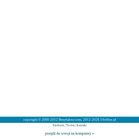
copyright © 2000-2012 Benefaktor.com, 2012-2026 10office.pl
Facebook
|
Twitter
|
Kontakt
przejdź do wersji na komputery »