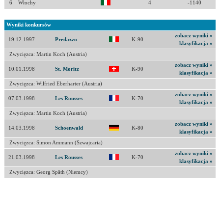
6
Włochy
4
-1140
Wyniki konkursów
zobacz wyniki »
19.12.1997
Predazzo
K-90
klasyfikacja »
Zwycięzca: Martin Koch (Austria)
zobacz wyniki »
10.01.1998
St. Moritz
K-90
klasyfikacja »
Zwycięzca: Wilfried Eberharter (Austria)
zobacz wyniki »
07.03.1998
Les Rousses
K-70
klasyfikacja »
Zwycięzca: Martin Koch (Austria)
zobacz wyniki »
14.03.1998
Schoenwald
K-80
klasyfikacja »
Zwycięzca: Simon Ammann (Szwajcaria)
zobacz wyniki »
21.03.1998
Les Rousses
K-70
klasyfikacja »
Zwycięzca: Georg Späth (Niemcy)