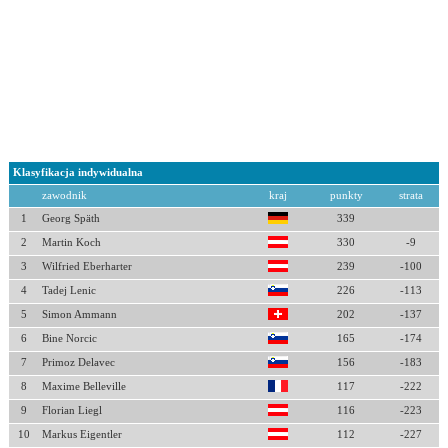
Klasyfikacja indywidualna
zawodnik
kraj
punkty
strata
1
Georg Späth
339
2
Martin Koch
330
-9
3
Wilfried Eberharter
239
-100
4
Tadej Lenic
226
-113
5
Simon Ammann
202
-137
6
Bine Norcic
165
-174
7
Primoz Delavec
156
-183
8
Maxime Belleville
117
-222
9
Florian Liegl
116
-223
10
Markus Eigentler
112
-227