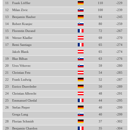
11
Frank Löffler
110
-229
12
Milan Zivic
100
-239
13
Benjamin Hauber
94
-245
14
Robert Kranjec
80
-259
15
Florentin Durand
72
-267
16
Werner Kladler
69
-270
17
Remi Santiago
65
-274
Jakob Blank
65
-274
19
Blaz Bilban
63
-276
20
Uros Vrhovec
59
-280
21
Christian Fetz
54
-285
22
Frank Ludwig
52
-287
23
Enrico Duerrleder
50
-289
24
Christian Albrecht
48
-291
25
Emmanuel Chedal
44
-295
26
Stefan Pieper
40
-299
Grega Lang
40
-299
28
Florian Schmidt
37
-302
29
Benjamin Chardon
35
-304