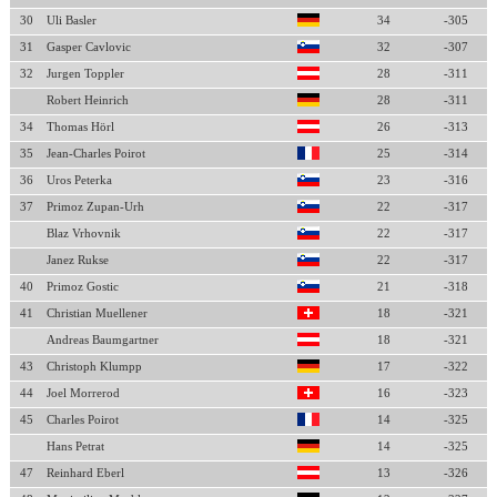
30
Uli Basler
34
-305
31
Gasper Cavlovic
32
-307
32
Jurgen Toppler
28
-311
Robert Heinrich
28
-311
34
Thomas Hörl
26
-313
35
Jean-Charles Poirot
25
-314
36
Uros Peterka
23
-316
37
Primoz Zupan-Urh
22
-317
Blaz Vrhovnik
22
-317
Janez Rukse
22
-317
40
Primoz Gostic
21
-318
41
Christian Muellener
18
-321
Andreas Baumgartner
18
-321
43
Christoph Klumpp
17
-322
44
Joel Morrerod
16
-323
45
Charles Poirot
14
-325
Hans Petrat
14
-325
47
Reinhard Eberl
13
-326