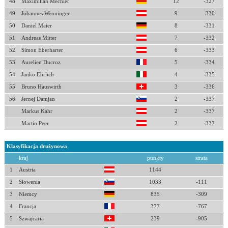
48
Maximilian Mechler
12
-327
49
Johannes Wenninger
9
-330
50
Daniel Maier
8
-331
51
Andreas Mitter
7
-332
52
Simon Eberharter
6
-333
53
Aurelien Ducroz
5
-334
54
Janko Ehrlich
4
-335
55
Bruno Hauswirth
3
-336
56
Jernej Damjan
2
-337
Markus Kahr
2
-337
Martin Peer
2
-337
Klasyfikacja drużynowa
kraj
punkty
strata
1
Austria
1144
2
Słowenia
1033
-111
3
Niemcy
835
-309
4
Francja
377
-767
5
Szwajcaria
239
-905