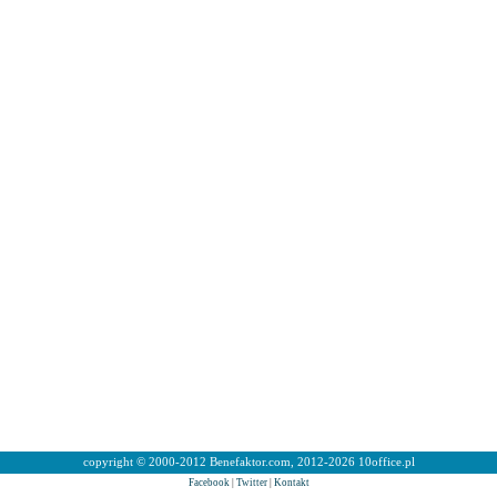
copyright © 2000-2012 Benefaktor.com, 2012-2026 10office.pl
Facebook
|
Twitter
|
Kontakt