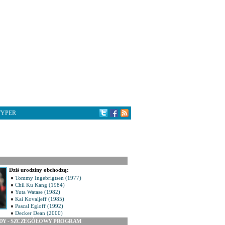
TYPER
Dziś urodziny obchodzą:
Tommy Ingebrigtsen (1977)
Chil Ku Kang (1984)
Yuta Watase (1982)
Kai Kovaljeff (1985)
Pascal Egloff (1992)
Decker Dean (2000)
ODY - SZCZEGÓŁOWY PROGRAM