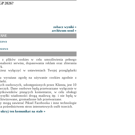
GP 2026?
zobacz wyniki »
archiwum sond »
WANE
szawa
rszawa
a z plików cookies w celu umożliwienia pełnego
onalności serwisu, dopasowania reklam oraz zbierania
yk.
żesz wyłączyć w ustawieniach Twojej przeglądarki
isu wyrażasz zgodę na używanie cookies zgodnie z
arki.
ch osobowych, udostępnionych przez Klienta, jest 10
czyk. Dane osobowe będą przetwarzane wyłącznie w
użytkowników piszących komentarze, w celu obsługi
ysyłki wiadomości drogą mailową itp. i nie będą w
chiwizowane, gromadzone lub przetwarzane.
y mogą zawierać Piksel Facebooka i inne technologie
za pośrednictwem stron internetowych osób trzecich.
ukryj ten komunikat na stałe »