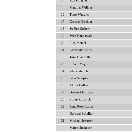
14
Rok Polajnar
Matthias Wallner
16
Timo Wangler
17
Christof Birchler
18
Steffen Siebert
19
Sven Hannawald
20
Rico Meinel
21
Alexander Briest
Toni Thaumiller
23
Robert Meglic
24
Alexander Herr
25
Peter Schipke
26
Aljosa Dolhar
27
Gregor Martinjak
28
Zoran Zupancic
29
Rene Rosenbaum
Gerhard Schallert
31
Michael Schuster
Marco Steinauer