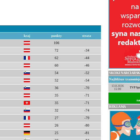
kraj
punkty
strata
106
72
-34
62
-44
60
-46
SKOKI NARCIARSK
54
-52
Najbliższe transmis
52
-54
13.8.2026
TVP Spo
36
-70
15:00
35
-71
na
35
-71
REKLAMA
32
-74
27
-79
26
-80
25
-81