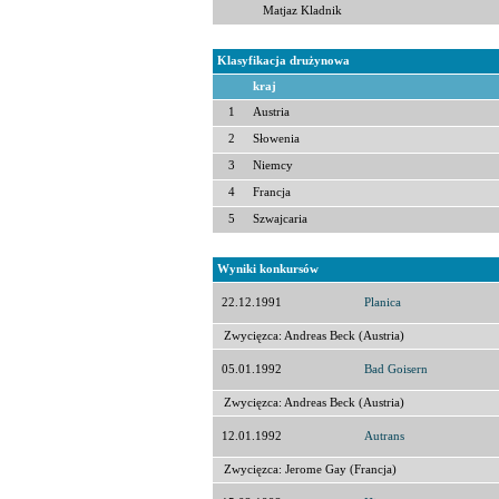
Matjaz Kladnik
Klasyfikacja drużynowa
kraj
1
Austria
2
Słowenia
3
Niemcy
4
Francja
5
Szwajcaria
Wyniki konkursów
22.12.1991
Planica
Zwycięzca: Andreas Beck (Austria)
05.01.1992
Bad Goisern
Zwycięzca: Andreas Beck (Austria)
12.01.1992
Autrans
Zwycięzca: Jerome Gay (Francja)