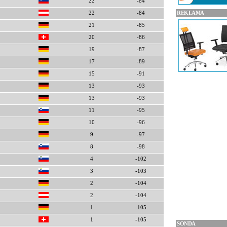
22
-84
REKLAMA
22
-84
21
-85
20
-86
19
-87
17
-89
15
-91
13
-93
13
-93
11
-95
10
-96
9
-97
8
-98
4
-102
3
-103
2
-104
2
-104
1
-105
1
-105
SONDA