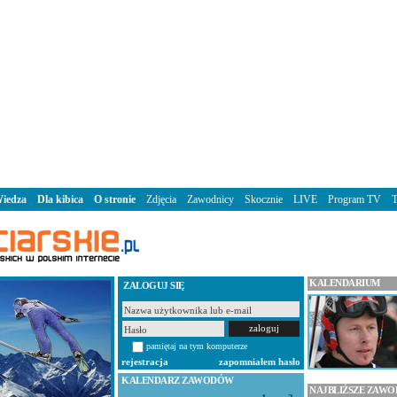
iedza
Dla kibica
O stronie
Zdjęcia
Zawodnicy
Skocznie
LIVE
Program TV
KALENDARIUM
ZALOGUJ SIĘ
pamiętaj na tym komputerze
rejestracja
zapomniałem hasło
KALENDARZ ZAWODÓW
NAJBLIŻSZE ZAW