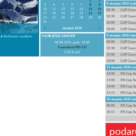
1
2
8 sierpnia 2026 (so
3
4
5
6
7
8
9
10
11
12
13
14
15
16
08:30
LGP Courc
17
18
19
20
21
22
23
10:30
LGP Courc
24
25
26
27
28
29
30
31
16:00
LGP Courc
«
sierpień 2026
»
18:00
LGP Courc
9 sierpnia 2026 (nie
NAJBLIŻSZE ZAWODY
Archiwum wyników
09:00
LGP Courc
08.08.2026, godz. 16:00
Courchevel HS-132
10:30
LGP Courc
LGP K ind.
16:00
LGP Courc
18:00
LGP Courc
15 sierpnia 2026 (s
10:00
FIS Cup S
13:00
FIS Cup S
14:00
FIS Cup S
15:15
FIS Cup S
16 sierpnia 2026 (ni
09:00
FIS Cup S
10:15
FIS Cup S