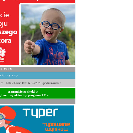
IE W TV
je i programy
rt
Letnie Grand Prix, Wisła 2026 - podsumowanie
transmisje ze skoków
jbardziej aktualny program TV »