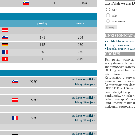
1
-105
Czy Polak wygra L
tak
nie
nie wiem
punkty
strata
375
LINKI SPONSORO
171
-204
meble biurowe war
145
-230
Torty Piaseczno
krzesła biurowe wa
89
-286
COOKIES
56
-319
Ten portal korzyst
korzystania z funkcj
anonimowych statyst
Obsługę cookies mo
internetowej.
Korzystając z serw
zobacz wyniki »
ustawieniami przegląd
K-90
klasyfikacja »
Administratorem dany
OFFICE Paweł Stawow
celu identyfikacji 
konkursów, w celu w
zobacz wyniki »
żaden inny sposób ar
K-90
klasyfikacja »
Publikowane materiał
śledzenia, stosowane 
zobacz wyniki »
K-90
klasyfikacja »
zobacz wyniki »