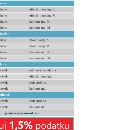
bota)
hevel
oficjalny trening K
hevel
oficjalny trening M
hevel
konkurs ind. K
hevel
konkurs ind. M
dziela)
hevel
kwalifikacje K
hevel
kwalifikacje M
hevel
konkurs ind. K
hevel
konkurs ind. M
obota)
zczyrk
odprawa techniczna
zczyrk
oficjalny trening
zczyrk
seria próbna
zczyrk
konkurs ind.
edziela)
zczyrk
seria próbna
zczyrk
konkurs ind.
pokaż więcej zawodów »