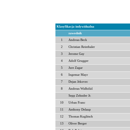
Klasyfikacja indywidualna
zawodnik
1
Andreas Beck
2
Christian Reinthaler
3
Jerome Gay
4
Adolf Grugger
5
Jure Zagar
6
Ingemar Mayr
7
Dejan Jekovec
8
Andreas Widhölzl
Sepp Zehnder Jr.
10
Urban Franc
11
Anthony Delaup
12
Thomas Kuglitsch
13
Oliver Berger