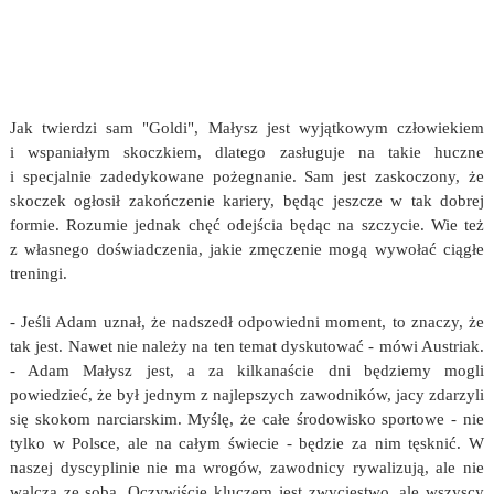
Jak twierdzi sam "Goldi", Małysz jest wyjątkowym człowiekiem
i wspaniałym skoczkiem, dlatego zasługuje na takie huczne
i specjalnie zadedykowane pożegnanie. Sam jest zaskoczony, że
skoczek ogłosił zakończenie kariery, będąc jeszcze w tak dobrej
formie. Rozumie jednak chęć odejścia będąc na szczycie. Wie też
z własnego doświadczenia, jakie zmęczenie mogą wywołać ciągłe
treningi.
- Jeśli Adam uznał, że nadszedł odpowiedni moment, to znaczy, że
tak jest. Nawet nie należy na ten temat dyskutować - mówi Austriak.
- Adam Małysz jest, a za kilkanaście dni będziemy mogli
powiedzieć, że był jednym z najlepszych zawodników, jacy zdarzyli
się skokom narciarskim. Myślę, że całe środowisko sportowe - nie
tylko w Polsce, ale na całym świecie - będzie za nim tęsknić. W
naszej dyscyplinie nie ma wrogów, zawodnicy rywalizują, ale nie
walczą ze sobą. Oczywiście kluczem jest zwycięstwo, ale wszyscy