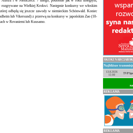
 Austrii i w Niemczech. 7 lutego, podobnie jak w roku ubiegłym,
 rozgrywane na Wielkiej Krokwi. Następnie konkursy we włoskim
której odbędą się jeszcze zawody w niemieckim Schönwald. Koniec
ndheim lub Vikersund) z przerwą na konkursy w japońskim Zao (10-
zniach w Rovaniemi lub Kuusamo.
SKOKI NARCIARSK
Najbliższe transmis
13.8.2026
TVP Spo
15:00
na
REKLAMA
REKLAMA