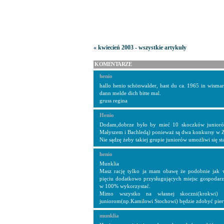
« kwiecień 2003 - wszystkie artykuły
KOMENTARZE
henio
hallo henio schönwalder, hast du ca. 1965 in wisma
dann melde dich bitte mal.
gruss regina
Henio
Dodam,dobrze było by mieć 10 skoczków junioró
Małyszem i Bachledą) ponieważ są dwa konkursy w 
Nie sądzę żeby takiej grupie juniorów umożliwi się st
henio
Munklia
Masz rację tylko ja mam obawę że podobnie jak w
pięciu dodatkowo przysługujących miejsc gospoda
w 100% wykorzystać.
Mimo wszystko na własnej skoczni(krokwi) 
juniorom(np.Kamilowi Stochowi) będzie zdobyć pie
munklia