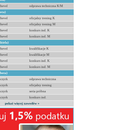
hevel
odprawa techniczna K/M
bota)
hevel
oficjalny trening K
hevel
oficjalny trening M
hevel
konkurs ind. K
hevel
konkurs ind. M
dziela)
hevel
kwalifikacje K
hevel
kwalifikacje M
hevel
konkurs ind. K
hevel
konkurs ind. M
obota)
zczyrk
odprawa techniczna
zczyrk
oficjalny trening
zczyrk
seria próbna
zczyrk
konkurs ind.
pokaż więcej zawodów »