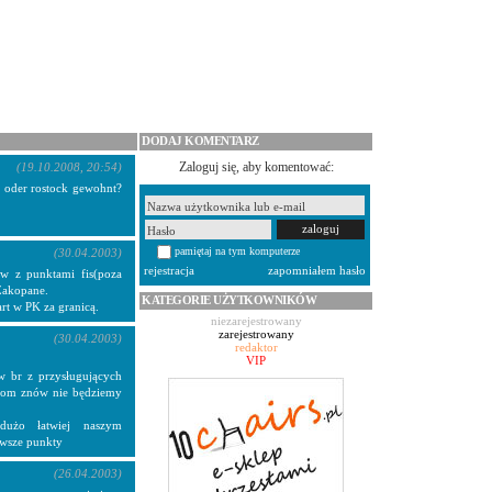
DODAJ KOMENTARZ
Zaloguj się, aby komentować:
(19.10.2008, 20:54)
r oder rostock gewohnt?
pamiętaj na tym komputerze
(30.04.2003)
rejestracja
zapomniałem hasło
w z punktami fis(poza
Zakopane.
KATEGORIE UŻYTKOWNIKÓW
art w PK za granicą.
niezarejestrowany
zarejestrowany
(30.04.2003)
redaktor
VIP
 br z przysługujących
rzom znów nie będziemy
dużo łatwiej naszym
rwsze punkty
(26.04.2003)