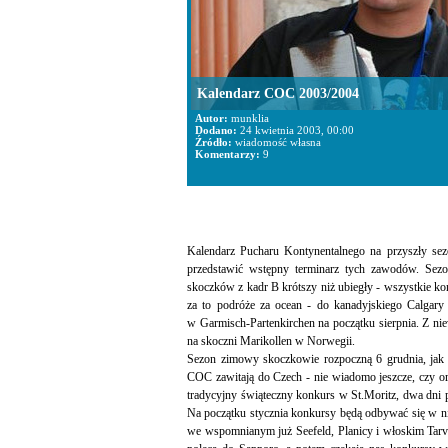
Kalendarz COC 2003/2004
Autor:
munklia
Dodano:
24 kwietnia 2003, 00:00
Źródło:
wiadomość własna
Komentarzy:
9
Kalendarz Pucharu Kontynentalnego na przyszły sezo
przedstawić wstępny terminarz tych zawodów. Sezon
skoczków z kadr B krótszy niż ubiegły - wszystkie k
za to podróże za ocean - do kanadyjskiego Calgar
w Garmisch-Partenkirchen na początku sierpnia. Z ni
na skoczni Marikollen w Norwegii.
Sezon zimowy skoczkowie rozpoczną 6 grudnia, ja
COC zawitają do Czech - nie wiadomo jeszcze, czy or
tradycyjny świąteczny konkurs w St.Moritz, dwa dni
Na początku stycznia konkursy będą odbywać się w ni
we wspomnianym już Seefeld, Planicy i włoskim Tarvi