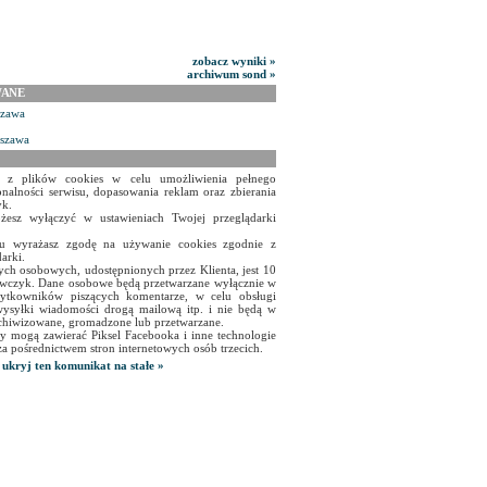
zobacz wyniki »
archiwum sond »
WANE
szawa
rszawa
a z plików cookies w celu umożliwienia pełnego
onalności serwisu, dopasowania reklam oraz zbierania
yk.
żesz wyłączyć w ustawieniach Twojej przeglądarki
isu wyrażasz zgodę na używanie cookies zgodnie z
arki.
ch osobowych, udostępnionych przez Klienta, jest 10
czyk. Dane osobowe będą przetwarzane wyłącznie w
użytkowników piszących komentarze, w celu obsługi
ysyłki wiadomości drogą mailową itp. i nie będą w
chiwizowane, gromadzone lub przetwarzane.
y mogą zawierać Piksel Facebooka i inne technologie
za pośrednictwem stron internetowych osób trzecich.
ukryj ten komunikat na stałe »