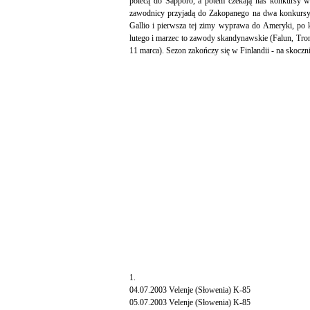
polecą do Sapporo, a potem czekają nas konkursy w
zawodnicy przyjadą do Zakopanego na dwa konkursy
Gallio i pierwsza tej zimy wyprawa do Ameryki, po 
lutego i marzec to zawody skandynawskie (Falun, Tro
11 marca). Sezon zakończy się w Finlandii - na skoc
1.
04.07.2003 Velenje (Słowenia) K-85
05.07.2003 Velenje (Słowenia) K-85