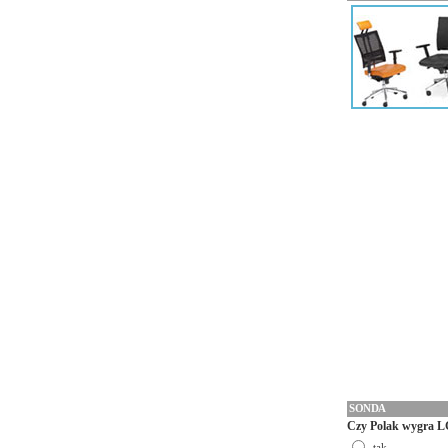
SONDA
Czy Polak wygra L
tak