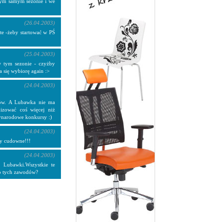
 tym samym sezonie i we
(26.04.2003)
e -żeby startować w PŚ
(25.04.2003)
 tym sezonie - czyżby
a się wybiorę again :>
(24.04.2003)
dów. A Lubawka nie ma
izować coś więcej niż
zynarodowe konkursy :)
(24.04.2003)
ły cudowne!!!
(24.04.2003)
b Lubawki.Wszystkie te
do tych zawodów?