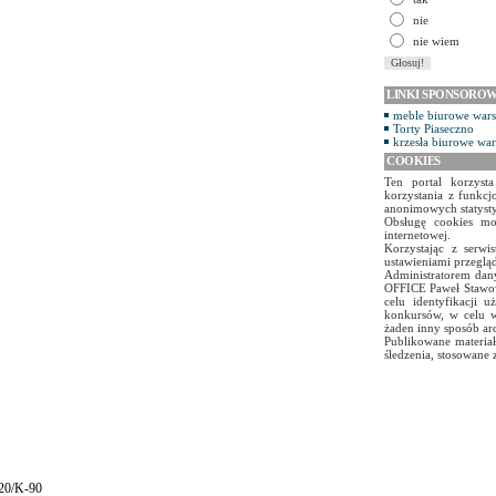
nie
nie wiem
LINKI SPONSORO
meble biurowe war
Torty Piaseczno
krzesła biurowe wa
COOKIES
Ten portal korzyst
korzystania z funkcj
anonimowych statyst
Obsługę cookies mo
internetowej.
Korzystając z serw
ustawieniami przegląd
Administratorem dany
OFFICE Paweł Stawow
celu identyfikacji 
konkursów, w celu w
żaden inny sposób ar
Publikowane materiał
śledzenia, stosowane 
120/K-90