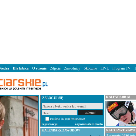
iedza
Dla kibica
O stronie
Zdjęcia
Zawodnicy
Skocznie
LIVE
Program TV
KALENDARIUM
ZALOGUJ SIĘ
pamiętaj na tym komputerze
rejestracja
zapomniałem hasło
NAJBLIŻSZE ZAW
KALENDARZ ZAWODÓW
7 sierpnia 2026 (pią