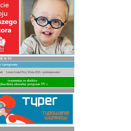
IE W TV
je i programy
rt
Letnie Grand Prix, Wisła 2026 - podsumowanie
transmisje ze skoków
jbardziej aktualny program TV »