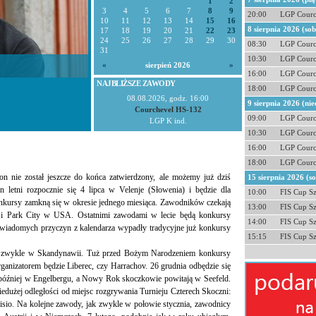
1
2
3
4
5
6
7
8
9
20:00
LGP Courc
10
11
12
13
14
15
16
8 sierpnia 2026 (so
17
18
19
20
21
22
23
24
25
26
27
28
29
30
08:30
LGP Courc
31
10:30
LGP Courc
«
sierpień 2026
»
16:00
LGP Courc
NAJBLIŻSZE ZAWODY
18:00
LGP Courc
08.08.2026, godz. 16:00
9 sierpnia 2026 (nie
Courchevel HS-132
09:00
LGP Courc
LGP K ind.
10:30
LGP Courc
16:00
LGP Courc
18:00
LGP Courc
n nie został jeszcze do końca zatwierdzony, ale możemy już dziś
15 sierpnia 2026 (s
 letni rozpocznie się 4 lipca w Velenje (Słowenia) i będzie dla
10:00
FIS Cup S
onkursy zamkną się w okresie jednego miesiąca. Zawodników czekają
13:00
FIS Cup S
y i Park City w USA. Ostatnimi zawodami w lecie będą konkursy
14:00
FIS Cup S
ewiadomych przyczyn z kalendarza wypadły tradycyjne już konkursy
15:15
FIS Cup S
k zwykle w Skandynawii. Tuż przed Bożym Narodzeniem konkursy
ganizatorem będzie Liberec, czy Harrachov. 26 grudnia odbędzie się
 później w Engelbergu, a Nowy Rok skoczkowie powitają w Seefeld.
edużej odległości od miejsc rozgrywania Turnieju Czterech Skoczni:
sio. Na kolejne zawody, jak zwykle w połowie stycznia, zawodnicy