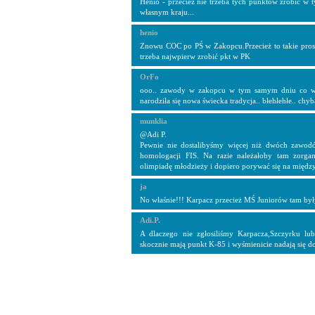
Henio - przecież nie trzeba tych punktów zrobić w
własnym kraju...
henio
Znowu COC po PŚ w Zakopcu.Przecież to takie prost
trzeba najwpierw zrobić pkt w PK
OrFo
ooo.. zawody w zakopcu w tym samym dniu co w
narodziła się nowa świecka tradycja.. błehłehłe.. chyb
munklia
@Adi P.
Pewnie nie dostalibyśmy więcej niż dwóch zawo
homologacji FIS. Na razie należałoby tam zorgan
olimpiadę młodzieży i dopiero porywać się na międ
ja
No właśnie!!! Karpacz przecież MŚ Juniorów tam by
Adi.P.
A dlaczego nie zgłosiliśmy Karpacza,Szczyrku lu
skocznie mają punkt K-85 i wyśmienicie nadają się 