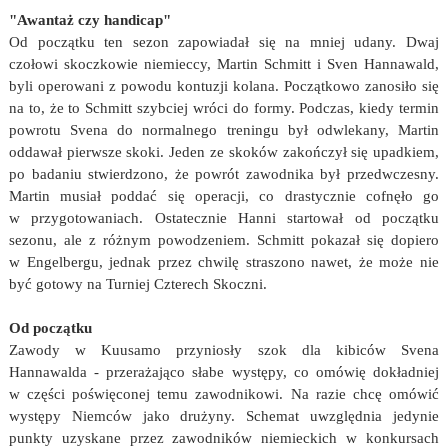
"Awantaż czy handicap"
Od początku ten sezon zapowiadał się na mniej udany. Dwaj
czołowi skoczkowie niemieccy, Martin Schmitt i Sven Hannawald,
byli operowani z powodu kontuzji kolana. Początkowo zanosiło się
na to, że to Schmitt szybciej wróci do formy. Podczas, kiedy termin
powrotu Svena do normalnego treningu był odwlekany, Martin
oddawał pierwsze skoki. Jeden ze skoków zakończył się upadkiem,
po badaniu stwierdzono, że powrót zawodnika był przedwczesny.
Martin musiał poddać się operacji, co drastycznie cofnęło go
w przygotowaniach. Ostatecznie Hanni startował od początku
sezonu, ale z różnym powodzeniem. Schmitt pokazał się dopiero
w Engelbergu, jednak przez chwilę straszono nawet, że może nie
być gotowy na Turniej Czterech Skoczni.
Od początku
Zawody w Kuusamo przyniosły szok dla kibiców Svena
Hannawalda - przerażająco słabe występy, co omówię dokładniej
w części poświęconej temu zawodnikowi. Na razie chcę omówić
występy Niemców jako drużyny. Schemat uwzględnia jedynie
punkty uzyskane przez zawodników niemieckich w konkursach