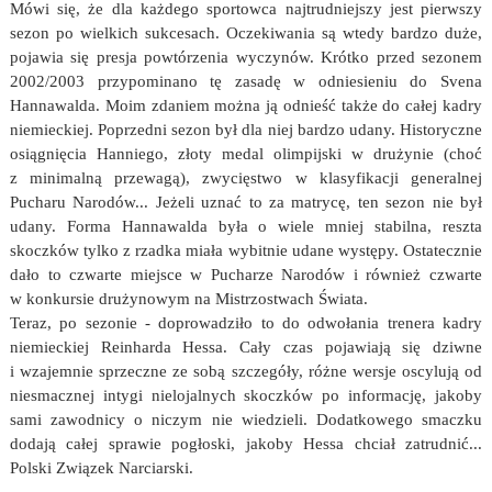
Mówi się, że dla każdego sportowca najtrudniejszy jest pierwszy
sezon po wielkich sukcesach. Oczekiwania są wtedy bardzo duże,
pojawia się presja powtórzenia wyczynów. Krótko przed sezonem
2002/2003 przypominano tę zasadę w odniesieniu do Svena
Hannawalda. Moim zdaniem można ją odnieść także do całej kadry
niemieckiej. Poprzedni sezon był dla niej bardzo udany. Historyczne
osiągnięcia Hanniego, złoty medal olimpijski w drużynie (choć
z minimalną przewagą), zwycięstwo w klasyfikacji generalnej
Pucharu Narodów... Jeżeli uznać to za matrycę, ten sezon nie był
udany. Forma Hannawalda była o wiele mniej stabilna, reszta
skoczków tylko z rzadka miała wybitnie udane występy. Ostatecznie
dało to czwarte miejsce w Pucharze Narodów i również czwarte
w konkursie drużynowym na Mistrzostwach Świata.
Teraz, po sezonie - doprowadziło to do odwołania trenera kadry
niemieckiej Reinharda Hessa. Cały czas pojawiają się dziwne
i wzajemnie sprzeczne ze sobą szczegóły, różne wersje oscylują od
niesmacznej intygi nielojalnych skoczków po informację, jakoby
sami zawodnicy o niczym nie wiedzieli. Dodatkowego smaczku
dodają całej sprawie pogłoski, jakoby Hessa chciał zatrudnić...
Polski Związek Narciarski.