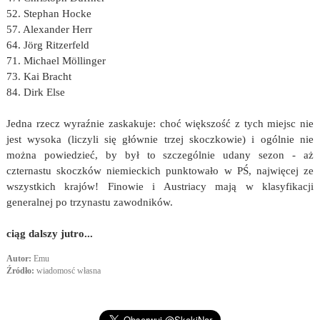
52. Stephan Hocke
57. Alexander Herr
64. Jörg Ritzerfeld
71. Michael Möllinger
73. Kai Bracht
84. Dirk Else
Jedna rzecz wyraźnie zaskakuje: choć większość z tych miejsc nie
jest wysoka (liczyli się głównie trzej skoczkowie) i ogólnie nie
można powiedzieć, by był to szczególnie udany sezon - aż
czternastu skoczków niemieckich punktowało w PŚ, najwięcej ze
wszystkich krajów! Finowie i Austriacy mają w klasyfikacji
generalnej po trzynastu zawodników.
ciąg dalszy jutro...
Autor:
Emu
Źródło:
wiadomosć własna