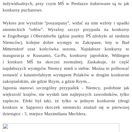
indywidualnych, przy czym MŚ w Predazzo traktowane są tu jak
konkursy pucharowe.
Wykres jest wyraźnie "poszarpany", widać na nim wzloty i upadki
niemieckich "orłów". Wyraźny szczyt przypada na konkursy
w Engelbergu i Oberstdorfie (gdzie punkty PŚ zdobyło aż siedmiu
Niemców), kolejne dobre występy to Zakopane, loty w Bad
Mitterndorf oraz końcówka sezonu. Najsłabsze konkursy to
inauguracja w Kuusamo, Ga-Pa, konkursy japońskie, Willingen
i konkurs MŚ na skoczni normalnej. Zaskakuje, że część
najsłabszych występów Niemcy mieli u siebie. Można to próbować
zestawić z katastrofalnym występem Polaków w drugim konkursie
zakopiańskim, ale gdzie Rzym, a gdzie Krym...
Japonia stanowi szczególny przypadek - Niemcy, podobnie jak
większość krajów, nie wysłali tam najlepszych zawodników, tylko
zaplecze. Efekt był taki, że tylko w jednym konkursie (drugi
konkurs w Sapporo) skoczek niemiecki znalazł się w pierwszej
dziesiątce - 5. miejsce Maximiliana Mechlera.