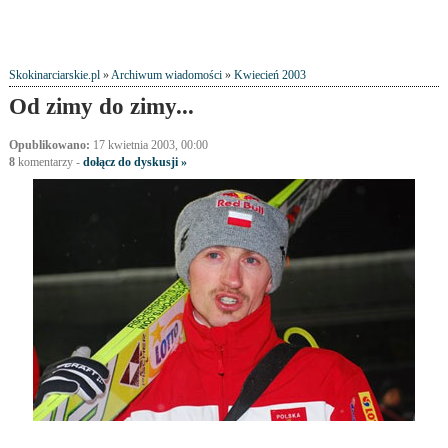
Skokinarciarskie.pl
»
Archiwum wiadomości
»
Kwiecień 2003
Od zimy do zimy...
Opublikowano:
17 kwietnia 2003, 00:00
8
komentarzy
-
dołącz do dyskusji »