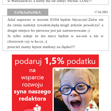
w Warszawie:D, a kiedy ma sie odbyc Puchar TZNu??
FaNkAaDaMkA
17.04.2003
Adaś napewno w sezonie 03/04 będzie błyszczeć.Znów nie
da cienia nadzieji rywalom,będą mogli jedynie powalczyć o
drugie miejsce bo pierwsze jest już zarezerwowane ;)
Ja tylko żałuje że ten mecz będzie w wa-wie a nie w
chorzowie czy w ka-ce..:(
przecież mamy lepsze stadiony na śląsku!!!