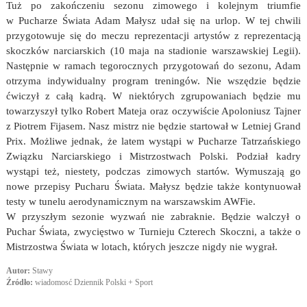
Tuż po zakończeniu sezonu zimowego i kolejnym triumfie
w Pucharze Świata Adam Małysz udał się na urlop. W tej chwili
przygotowuje się do meczu reprezentacji artystów z reprezentacją
skoczków narciarskich (10 maja na stadionie warszawskiej Legii).
Następnie w ramach tegorocznych przygotowań do sezonu, Adam
otrzyma indywidualny program treningów. Nie wszędzie będzie
ćwiczył z całą kadrą. W niektórych zgrupowaniach będzie mu
towarzyszył tylko Robert Mateja oraz oczywiście Apoloniusz Tajner
z Piotrem Fijasem. Nasz mistrz nie będzie startował w Letniej Grand
Prix. Możliwe jednak, że latem wystąpi w Pucharze Tatrzańskiego
Związku Narciarskiego i Mistrzostwach Polski. Podział kadry
wystąpi też, niestety, podczas zimowych startów. Wymuszają go
nowe przepisy Pucharu Świata. Małysz będzie także kontynuował
testy w tunelu aerodynamicznym na warszawskim AWFie.
W przyszłym sezonie wyzwań nie zabraknie. Będzie walczył o
Puchar Świata, zwycięstwo w Turnieju Czterech Skoczni, a także o
Mistrzostwa Świata w lotach, których jeszcze nigdy nie wygrał.
Autor:
Stawy
Źródło:
wiadomosć Dziennik Polski + Sport