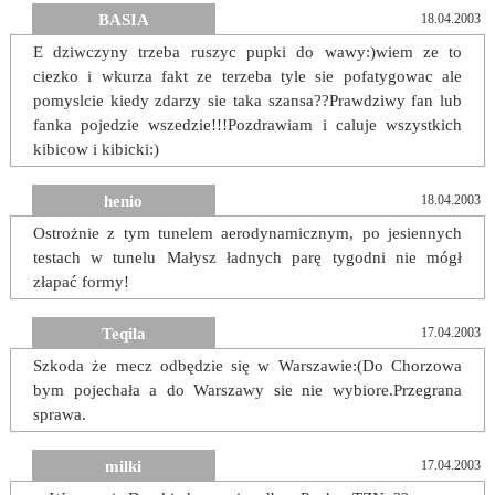
BASIA
18.04.2003
E dziwczyny trzeba ruszyc pupki do wawy:)wiem ze to
ciezko i wkurza fakt ze terzeba tyle sie pofatygowac ale
pomyslcie kiedy zdarzy sie taka szansa??Prawdziwy fan lub
fanka pojedzie wszedzie!!!Pozdrawiam i caluje wszystkich
kibicow i kibicki:)
henio
18.04.2003
Ostrożnie z tym tunelem aerodynamicznym, po jesiennych
testach w tunelu Małysz ładnych parę tygodni nie mógł
złapać formy!
Teqila
17.04.2003
Szkoda że mecz odbędzie się w Warszawie:(Do Chorzowa
bym pojechała a do Warszawy sie nie wybiore.Przegrana
sprawa.
milki
17.04.2003