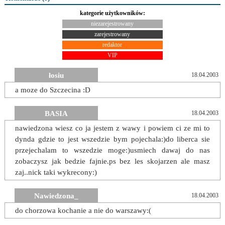
kategorie użytkowników:
niezarejestrowany
zarejestrowany
redaktor
VIP
łosiu
18.04.2003
a moze do Szczecina :D
BASIA
18.04.2003
nawiedzona wiesz co ja jestem z wawy i powiem ci ze mi to
dynda gdzie to jest wszedzie bym pojechala:)do liberca sie
przejechalam to wszedzie moge:)usmiech dawaj do nas
zobaczysz jak bedzie fajnie.ps bez les skojarzen ale masz
zaj..nick taki wykrecony:)
Nawiedzona_
18.04.2003
do chorzowa kochanie a nie do warszawy:(