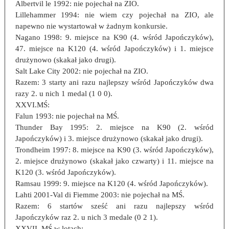
Albertvil le 1992: nie pojechał na ZIO.
Lillehammer 1994: nie wiem czy pojechał na ZIO, ale
napewno nie wystartował w żadnym konkursie.
Nagano 1998: 9. miejsce na K90 (4. wśród Japończyków),
47. miejsce na K120 (4. wśród Japończyków) i 1. miejsce
drużynowo (skakał jako drugi).
Salt Lake City 2002: nie pojechał na ZIO.
Razem: 3 starty ani razu najlepszy wśród Japończyków dwa
razy 2. u nich 1 medal (1 0 0).
XXVI.MŚ:
Falun 1993: nie pojechał na MŚ.
Thunder Bay 1995: 2. miejsce na K90 (2. wśród
Japończyków) i 3. miejsce drużynowo (skakał jako drugi).
Trondheim 1997: 8. miejsce na K90 (3. wśród Japończyków),
2. miejsce drużynowo (skakał jako czwarty) i 11. miejsce na
K120 (3. wśród Japończyków).
Ramsau 1999: 9. miejsce na K120 (4. wśród Japończyków).
Lahti 2001-Val di Fiemme 2003: nie pojechał na MŚ.
Razem: 6 startów sześć ani razu najlepszy wśród
Japończyków raz 2. u nich 3 medale (0 2 1).
XXVII. MŚ w lotach: