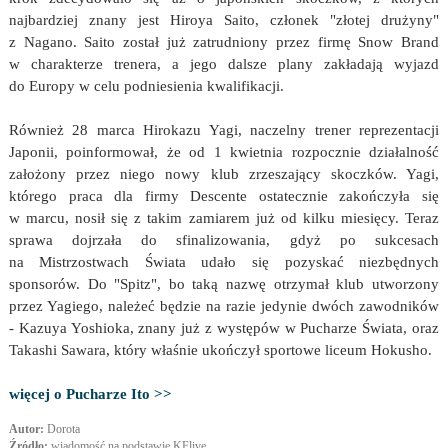
najbardziej znany jest Hiroya Saito, członek "złotej drużyny"
z Nagano. Saito został już zatrudniony przez firmę Snow Brand
w charakterze trenera, a jego dalsze plany zakładają wyjazd
do Europy w celu podniesienia kwalifikacji.
Również 28 marca Hirokazu Yagi, naczelny trener reprezentacji
Japonii, poinformował, że od 1 kwietnia rozpocznie działalność
założony przez niego nowy klub zrzeszający skoczków. Yagi,
którego praca dla firmy Descente ostatecznie zakończyła się
w marcu, nosił się z takim zamiarem już od kilku miesięcy. Teraz
sprawa dojrzała do sfinalizowania, gdyż po sukcesach
na Mistrzostwach Świata udało się pozyskać niezbędnych
sponsorów. Do "Spitz", bo taką nazwę otrzymał klub utworzony
przez Yagiego, należeć będzie na razie jedynie dwóch zawodników
- Kazuya Yoshioka, znany już z występów w Pucharze Świata, oraz
Takashi Sawara, który właśnie ukończył sportowe liceum Hokusho.
więcej o Pucharze Ito >>
Autor:
Dorota
Źródło:
wiadomość na podstawie KFlive