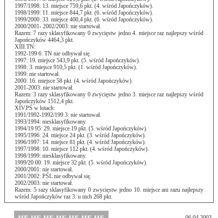
1997/1998: 13. miejsce 759,6 pkt. (4. wśród Japończyków).
1998/1999: 11. miejsce 844,7 pkt. (6. wśród Japończyków).
1999/2000: 33. miejsce 400,4 pkt. (6. wśród Japończyków).
2000/2001- 2002/2003: nie startował.
Razem: 7 razy sklasyfikowany 0 zwycięstw jedno 4. miejsce raz najlepszy wśród
Japończyków 4464,3 pkt.
XIII.TN:
1992-199 6: TN nie odbywał się.
1997: 19. miejsce 543,9 pkt. (5. wśród Japończyków).
1998: 3. miejsce 910,5 pkt. (1. wśród Japończyków).
1999: nie startował.
2000: 16. miejsce 58 pkt. (4. wśród Japończyków).
2001-2003: nie startował.
Razem: 3 razy sklasyfikowany 0 zwycięstw jedno 3. miejsce raz najlepszy wśród
Japończyków 1512,4 pkt.
XIV.PŚ w lotach:
1991/1992-1992/199 3: nie startował.
1993/1994: niesklasyfikowany.
1994/19 95: 29. miejsce 19 pkt. (5. wśród Japończyków).
1995/1996: 24. miejsce 24 pkt. (3. wśród Japończyków).
1996/1997: 14. miejsce 81 pkt. (4. wśród Japończyków).
1997/1998: 10. miejsce 112 pkt. (4. wśród Japończyków).
1998/1999: niesklasyfikowany.
1999/20 00: 19. miejsce 32 pkt. (5. wśród Japończyków).
2000/2001: nie startował.
2001/2002: PŚL nie odbywał się.
2002/2003: nie startował.
Razem: 5 razy sklasyfikowany 0 zwycięstw jedno 10. miejsce ani razu najlepszy
wśród Japończyków raz 3. u nich 268 pkt.
06.04.2003