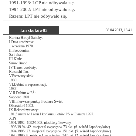
1991-1993: LGP nie odbywała się.
1994-2002: LPT nie odbywało się.
Razem: LPT nie odbywało się.
fan skoków85
08.04.2013, 13:41
Kariera Hiroyi Saitohy:
I.Data urodzenia:
1 września 1970.
II.Pseudonim:
Sa i-chan.
III.Klub:
Snow Brand.
IV.Trener osobisty:
Katsushi Tao.
V.Pierwszy skok:
1980.
VI.Debiut w reprezentacji:
1987.
V II.Debiut w PŚ:
Sapporo 1991.
VIII.Pierwsze punkty Pucharu Świat:
Oberstdorf 1993.
IX.Rekord życiowy:
191,5 metra w I serii I konkursu lotów PŚ w Planicy 1997.
X.Pś:
1991/1992 -1992/1993: niesklasyfikowany.
1993/19 94: 42. miejsce 0 zwycięstw 73 pkt. (6. wśród Japończyków).
1994/1995: 27. miejsce 0 zwycięstw 151 pkt. (5. wśród Japończyków).
1995/1996: 8. miejsce 1 zwycięstwo 747 pkt. (2. wśród Japończyków).