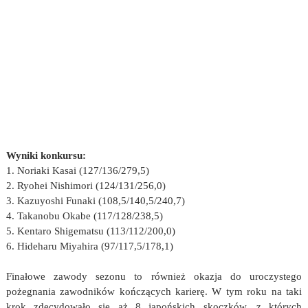
Wyniki konkursu:
1. Noriaki Kasai (127/136/279,5)
2. Ryohei Nishimori (124/131/256,0)
3. Kazuyoshi Funaki (108,5/140,5/240,7)
4. Takanobu Okabe (117/128/238,5)
5. Kentaro Shigematsu (113/112/200,0)
6. Hideharu Miyahira (97/117,5/178,1)
Finałowe zawody sezonu to również okazja do uroczystego
pożegnania zawodników kończących karierę. W tym roku na taki
krok zdecydowało się aż 8 japońskich skoczków, z których