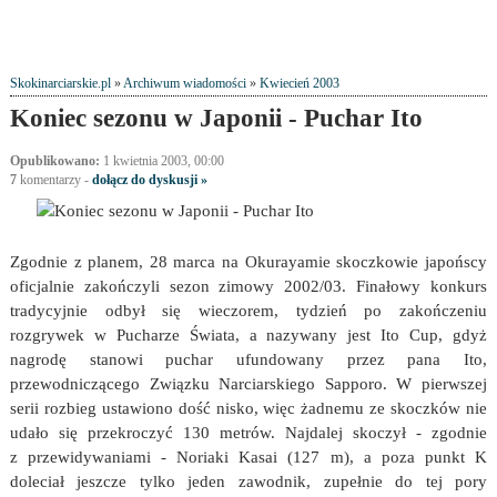
Skokinarciarskie.pl
»
Archiwum wiadomości
»
Kwiecień 2003
Koniec sezonu w Japonii - Puchar Ito
Opublikowano:
1 kwietnia 2003, 00:00
7
komentarzy
-
dołącz do dyskusji »
Zgodnie z planem, 28 marca na Okurayamie skoczkowie japońscy
oficjalnie zakończyli sezon zimowy 2002/03. Finałowy konkurs
tradycyjnie odbył się wieczorem, tydzień po zakończeniu
rozgrywek w Pucharze Świata, a nazywany jest Ito Cup, gdyż
nagrodę stanowi puchar ufundowany przez pana Ito,
przewodniczącego Związku Narciarskiego Sapporo. W pierwszej
serii rozbieg ustawiono dość nisko, więc żadnemu ze skoczków nie
udało się przekroczyć 130 metrów. Najdalej skoczył - zgodnie
z przewidywaniami - Noriaki Kasai (127 m), a poza punkt K
doleciał jeszcze tylko jeden zawodnik, zupełnie do tej pory