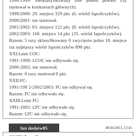
1998/1999: niesklasyfikowany (nie jestem pewien czy
startował w konkursach głównych).
1999/2000: 29. miejsce 329 pkt. (6. wśród Japończyków).
2000/2001: nie startował.
2001/2002: 83. miejsce 122 pkt. (8. wśród Japończyków).
2002/2003: 168. miejsce 14 pkt. (35. wśród Japończyków).
Razem: 5 razy sklasyfikowany 0 zwycięstw jedno 18. miejsce
raz najlepszy wśród Japończyków 898 pkt.
XXI.Letni COC:
1991-1999: LCOC nie odbywało się.
2000-2002: nie startował.
Razem: 0 razy startował 0 pkt.
XXII.FC:
1991/199 2-2002/2003: FC nie odbywał się.
Razem: FC nie odbywało się.
XXIII.Letni FC:
1991-2002: LFC nie odbywało się.
Razem: LFC nie odbywało się.
fan skoków85
08.04.2013, 13:41