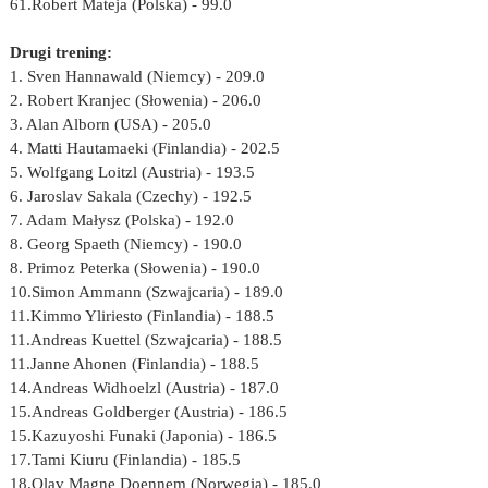
61.Robert Mateja (Polska) - 99.0
Drugi trening:
1. Sven Hannawald (Niemcy) - 209.0
2. Robert Kranjec (Słowenia) - 206.0
3. Alan Alborn (USA) - 205.0
4. Matti Hautamaeki (Finlandia) - 202.5
5. Wolfgang Loitzl (Austria) - 193.5
6. Jaroslav Sakala (Czechy) - 192.5
7. Adam Małysz (Polska) - 192.0
8. Georg Spaeth (Niemcy) - 190.0
8. Primoz Peterka (Słowenia) - 190.0
10.Simon Ammann (Szwajcaria) - 189.0
11.Kimmo Yliriesto (Finlandia) - 188.5
11.Andreas Kuettel (Szwajcaria) - 188.5
11.Janne Ahonen (Finlandia) - 188.5
14.Andreas Widhoelzl (Austria) - 187.0
15.Andreas Goldberger (Austria) - 186.5
15.Kazuyoshi Funaki (Japonia) - 186.5
17.Tami Kiuru (Finlandia) - 185.5
18.Olav Magne Doennem (Norwegia) - 185.0