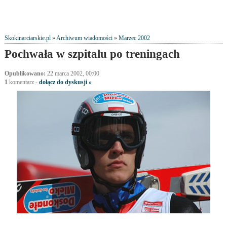
Skokinarciarskie.pl
»
Archiwum wiadomości
»
Marzec 2002
Pochwała w szpitalu po treningach
Opublikowano:
22 marca 2002, 00:00
1
komentarz
-
dołącz do dyskusji »