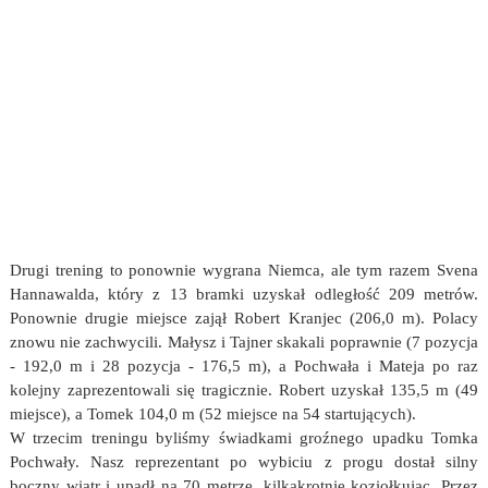
Drugi trening to ponownie wygrana Niemca, ale tym razem Svena
Hannawalda, który z 13 bramki uzyskał odległość 209 metrów.
Ponownie drugie miejsce zajął Robert Kranjec (206,0 m). Polacy
znowu nie zachwycili. Małysz i Tajner skakali poprawnie (7 pozycja
- 192,0 m i 28 pozycja - 176,5 m), a Pochwała i Mateja po raz
kolejny zaprezentowali się tragicznie. Robert uzyskał 135,5 m (49
miejsce), a Tomek 104,0 m (52 miejsce na 54 startujących).
W trzecim treningu byliśmy świadkami groźnego upadku Tomka
Pochwały. Nasz reprezentant po wybiciu z progu dostał silny
boczny wiatr i upadł na 70 metrze, kilkakrotnie koziołkując. Przez