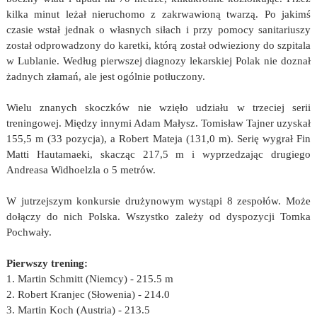
kilka minut leżał nieruchomo z zakrwawioną twarzą. Po jakimś
czasie wstał jednak o własnych siłach i przy pomocy sanitariuszy
został odprowadzony do karetki, którą został odwieziony do szpitala
w Lublanie. Według pierwszej diagnozy lekarskiej Polak nie doznał
żadnych złamań, ale jest ogólnie potłuczony.
Wielu znanych skoczków nie wzięło udziału w trzeciej serii
treningowej. Między innymi Adam Małysz. Tomisław Tajner uzyskał
155,5 m (33 pozycja), a Robert Mateja (131,0 m). Serię wygrał Fin
Matti Hautamaeki, skacząc 217,5 m i wyprzedzając drugiego
Andreasa Widhoelzla o 5 metrów.
W jutrzejszym konkursie drużynowym wystąpi 8 zespołów. Może
dołączy do nich Polska. Wszystko zależy od dyspozycji Tomka
Pochwały.
Pierwszy trening:
1. Martin Schmitt (Niemcy) - 215.5 m
2. Robert Kranjec (Słowenia) - 214.0
3. Martin Koch (Austria) - 213.5