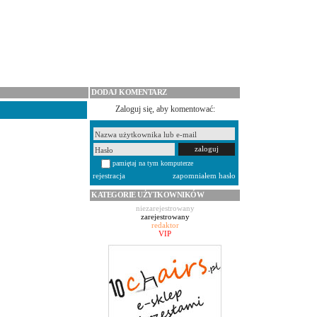
DODAJ KOMENTARZ
Zaloguj się, aby komentować:
pamiętaj na tym komputerze
rejestracja
zapomniałem hasło
KATEGORIE UŻYTKOWNIKÓW
niezarejestrowany
zarejestrowany
redaktor
VIP