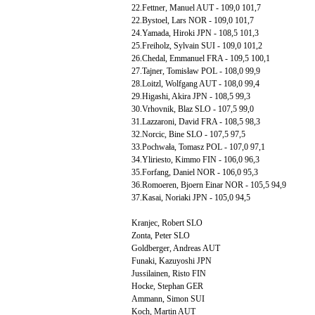
22.Fettner, Manuel AUT - 109,0 101,7
22.Bystoel, Lars NOR - 109,0 101,7
24.Yamada, Hiroki JPN - 108,5 101,3
25.Freiholz, Sylvain SUI - 109,0 101,2
26.Chedal, Emmanuel FRA - 109,5 100,1
27.Tajner, Tomisław POL - 108,0 99,9
28.Loitzl, Wolfgang AUT - 108,0 99,4
29.Higashi, Akira JPN - 108,5 99,3
30.Vrhovnik, Blaz SLO - 107,5 99,0
31.Lazzaroni, David FRA - 108,5 98,3
32.Norcic, Bine SLO - 107,5 97,5
33.Pochwała, Tomasz POL - 107,0 97,1
34.Yliriesto, Kimmo FIN - 106,0 96,3
35.Forfang, Daniel NOR - 106,0 95,3
36.Romoeren, Bjoern Einar NOR - 105,5 94,9
37.Kasai, Noriaki JPN - 105,0 94,5
Kranjec, Robert SLO
Zonta, Peter SLO
Goldberger, Andreas AUT
Funaki, Kazuyoshi JPN
Jussilainen, Risto FIN
Hocke, Stephan GER
Ammann, Simon SUI
Koch, Martin AUT