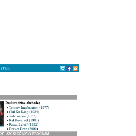
TYPER
Dziś urodziny obchodzą:
Tommy Ingebrigtsen (1977)
Chil Ku Kang (1984)
Yuta Watase (1982)
Kai Kovaljeff (1985)
Pascal Egloff (1992)
Decker Dean (2000)
ODY - SZCZEGÓŁOWY PROGRAM