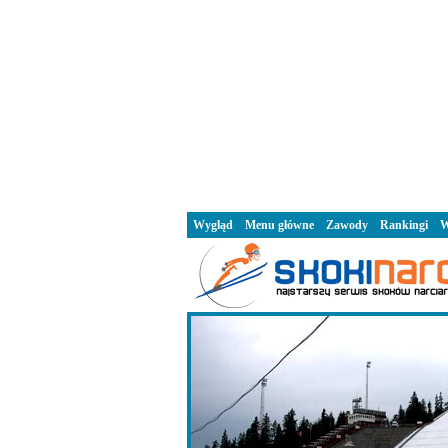
Wygląd
Menu główne
Zawody
Rankingi
W