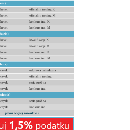
bota)
hevel
oficjalny trening K
hevel
oficjalny trening M
hevel
konkurs ind. K
hevel
konkurs ind. M
dziela)
hevel
kwalifikacje K
hevel
kwalifikacje M
hevel
konkurs ind. K
hevel
konkurs ind. M
obota)
zczyrk
odprawa techniczna
zczyrk
oficjalny trening
zczyrk
seria próbna
zczyrk
konkurs ind.
edziela)
zczyrk
seria próbna
zczyrk
konkurs ind.
pokaż więcej zawodów »