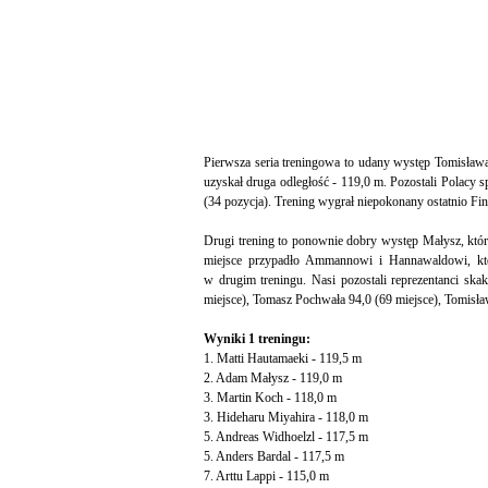
Pierwsza seria treningowa to udany występ Tomisława
uzyskał druga odległość - 119,0 m. Pozostali Polacy sp
(34 pozycja). Trening wygrał niepokonany ostatnio Fi
Drugi trening to ponownie dobry występ Małysz, któr
miejsce przypadło Ammannowi i Hannawaldowi, któ
w drugim treningu. Nasi pozostali reprezentanci ska
miejsce), Tomasz Pochwała 94,0 (69 miejsce), Tomisław 
Wyniki 1 treningu:
1. Matti Hautamaeki - 119,5 m
2. Adam Małysz - 119,0 m
3. Martin Koch - 118,0 m
3. Hideharu Miyahira - 118,0 m
5. Andreas Widhoelzl - 117,5 m
5. Anders Bardal - 117,5 m
7. Arttu Lappi - 115,0 m