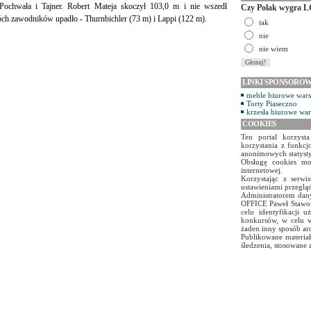
 Pochwała i Tajner. Robert Mateja skoczył 103,0 m i nie wszedł
Czy Polak wygra L
wóch zawodników upadło - Thurnbichler (73 m) i Lappi (122 m).
tak
nie
nie wiem
LINKI SPONSORO
meble biurowe war
Torty Piaseczno
krzesła biurowe wa
COOKIES
Ten portal korzyst
korzystania z funkcj
anonimowych statyst
Obsługę cookies mo
internetowej.
Korzystając z serw
ustawieniami przegląd
Administratorem dany
OFFICE Paweł Stawow
celu identyfikacji 
konkursów, w celu w
żaden inny sposób ar
Publikowane materiał
śledzenia, stosowane 