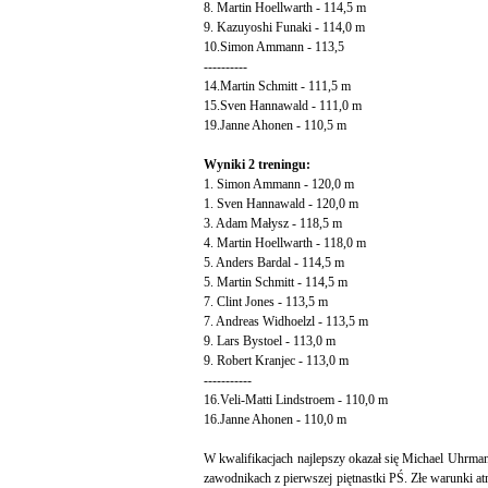
8. Martin Hoellwarth - 114,5 m
9. Kazuyoshi Funaki - 114,0 m
10.Simon Ammann - 113,5
----------
14.Martin Schmitt - 111,5 m
15.Sven Hannawald - 111,0 m
19.Janne Ahonen - 110,5 m
Wyniki 2 treningu:
1. Simon Ammann - 120,0 m
1. Sven Hannawald - 120,0 m
3. Adam Małysz - 118,5 m
4. Martin Hoellwarth - 118,0 m
5. Anders Bardal - 114,5 m
5. Martin Schmitt - 114,5 m
7. Clint Jones - 113,5 m
7. Andreas Widhoelzl - 113,5 m
9. Lars Bystoel - 113,0 m
9. Robert Kranjec - 113,0 m
-----------
16.Veli-Matti Lindstroem - 110,0 m
16.Janne Ahonen - 110,0 m
W kwalifikacjach najlepszy okazał się Michael Uhrman
zawodnikach z pierwszej piętnastki PŚ. Złe warunki 