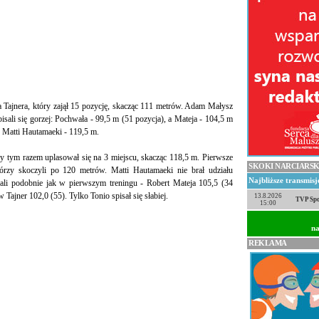
 Tajnera, który zajął 15 pozycję, skacząc 111 metrów. Adam Małysz
isali się gorzej: Pochwała - 99,5 m (51 pozycja), a Mateja - 104,5 m
n Matti Hautamaeki - 119,5 m.
y tym razem uplasował się na 3 miejscu, skacząc 118,5 m. Pierwsze
SKOKI NARCIARSK
rzy skoczyli po 120 metrów. Matti Hautamaeki nie brał udziału
Najbliższe transmis
kali podobnie jak w pierwszym treningu - Robert Mateja 105,5 (34
Tajner 102,0 (55). Tylko Tonio spisał się słabiej.
13.8.2026
TVP Spo
15:00
na
REKLAMA