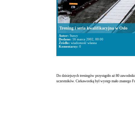
Trening i seria kwalifikacyjna w Oslo
Autor:
Stawy
Dodano:
16 marca 2002, 00:00
Źródło:
wiadomość własna
Komentarzy:
0
Do dzisiejszych treningów przystąpiło aż 80 zawodnikó
uczestników. Ciekawostką był występ mało znanego Fra