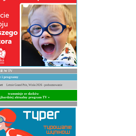
IE W TV
je i programy
rt
Letnie Grand Prix, Wisła 2026 - podsumowanie
transmisje ze skoków
jbardziej aktualny program TV »