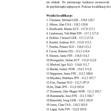
nie skakali. Do jutrzejszego konkursu awansowali
do pięćdziesiątki najlepszych. Podczas kwalifikacji d
Wyniki kwalifikacje:
1. Uhrmann, Michael GER - 119,0 120,7
2. Alborn, Alan USA - 118,5 119,8
3. Hoellwarth, Martin AUT - 117,0 117,1
4. Lindstroem, Veli-Matti FIN - 117,5 117,0
4. Duffner, Christof GER - 117,5 117,0
6. Kuettel, Andreas SUI - 115,0 115,5
7. Peterka, Primoz SLO - 116,0 115,3
8. Cecon, Roberto ITA - 115,5 114,4
9. Ahonen, Janne FIN - 116,0 114,3
10.Horngacher, Stefan AUT - 115,0 112,0
11.Medved, Igor SLO - 114,0 111,7
12.Bardal, Anders NOR - 114,5 111,6
13.Happonen, Janne FIN - 112,5 108,0
14.Miyahira, Hideharu JPN - 111,5 107,7
15.Fras, Damjan SLO - 112,5 107,0
16.Ito, Daiki JPN - 111,0 105,8
17.Doennem, Olav Magne NOR - 111,5 105,7
18.Hautamaeki, Jussi FIN - 111,5 104,7
19.Ritzerfeld, Joerg GER - 110,5 103,9
19.Jones, Clint USA - 110,5 103,9
21.Lappi, Arttu FIN - 122,0 103,6