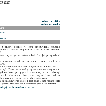
GP 2026?
zobacz wyniki »
archiwum sond »
WANE
szawa
rszawa
a z plików cookies w celu umożliwienia pełnego
onalności serwisu, dopasowania reklam oraz zbierania
yk.
żesz wyłączyć w ustawieniach Twojej przeglądarki
isu wyrażasz zgodę na używanie cookies zgodnie z
arki.
ch osobowych, udostępnionych przez Klienta, jest 10
czyk. Dane osobowe będą przetwarzane wyłącznie w
użytkowników piszących komentarze, w celu obsługi
ysyłki wiadomości drogą mailową itp. i nie będą w
chiwizowane, gromadzone lub przetwarzane.
y mogą zawierać Piksel Facebooka i inne technologie
za pośrednictwem stron internetowych osób trzecich.
ukryj ten komunikat na stałe »