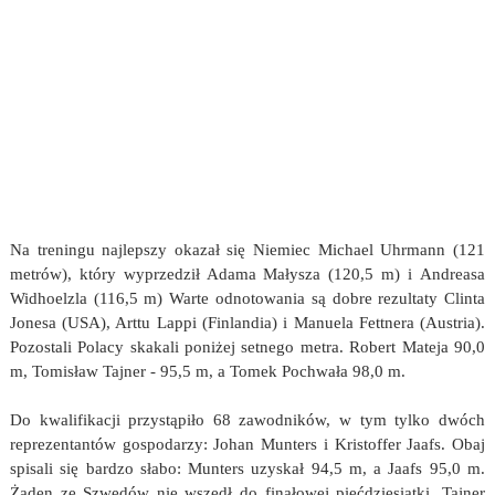
Na treningu najlepszy okazał się Niemiec Michael Uhrmann (121
metrów), który wyprzedził Adama Małysza (120,5 m) i Andreasa
Widhoelzla (116,5 m) Warte odnotowania są dobre rezultaty Clinta
Jonesa (USA), Arttu Lappi (Finlandia) i Manuela Fettnera (Austria).
Pozostali Polacy skakali poniżej setnego metra. Robert Mateja 90,0
m, Tomisław Tajner - 95,5 m, a Tomek Pochwała 98,0 m.
Do kwalifikacji przystąpiło 68 zawodników, w tym tylko dwóch
reprezentantów gospodarzy: Johan Munters i Kristoffer Jaafs. Obaj
spisali się bardzo słabo: Munters uzyskał 94,5 m, a Jaafs 95,0 m.
Żaden ze Szwedów nie wszedł do finałowej pięćdziesiątki. Tajner