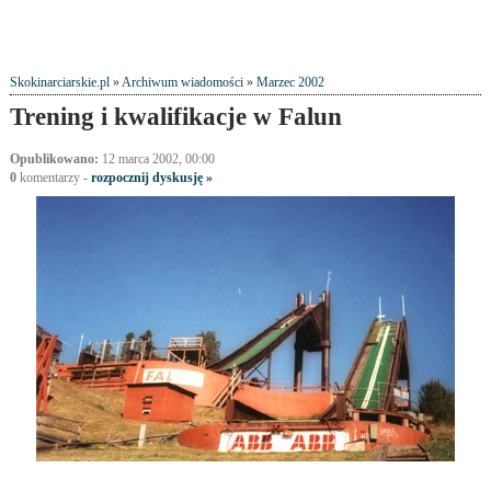
Skokinarciarskie.pl
»
Archiwum wiadomości
»
Marzec 2002
Trening i kwalifikacje w Falun
Opublikowano:
12 marca 2002, 00:00
0
komentarzy -
rozpocznij dyskusję »