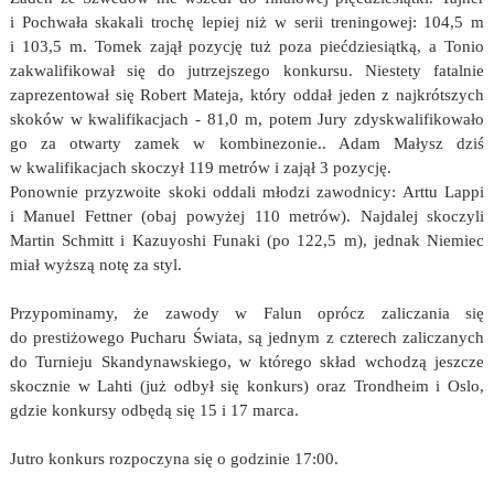
i Pochwała skakali trochę lepiej niż w serii treningowej: 104,5 m
i 103,5 m. Tomek zajął pozycję tuż poza piećdziesiątką, a Tonio
zakwalifikował się do jutrzejszego konkursu. Niestety fatalnie
zaprezentował się Robert Mateja, który oddał jeden z najkrótszych
skoków w kwalifikacjach - 81,0 m, potem Jury zdyskwalifikowało
go za otwarty zamek w kombinezonie.. Adam Małysz dziś
w kwalifikacjach skoczył 119 metrów i zajął 3 pozycję.
Ponownie przyzwoite skoki oddali młodzi zawodnicy: Arttu Lappi
i Manuel Fettner (obaj powyżej 110 metrów). Najdalej skoczyli
Martin Schmitt i Kazuyoshi Funaki (po 122,5 m), jednak Niemiec
miał wyższą notę za styl.
Przypominamy, że zawody w Falun oprócz zaliczania się
do prestiżowego Pucharu Świata, są jednym z czterech zaliczanych
do Turnieju Skandynawskiego, w którego skład wchodzą jeszcze
skocznie w Lahti (już odbył się konkurs) oraz Trondheim i Oslo,
gdzie konkursy odbędą się 15 i 17 marca.
Jutro konkurs rozpoczyna się o godzinie 17:00.