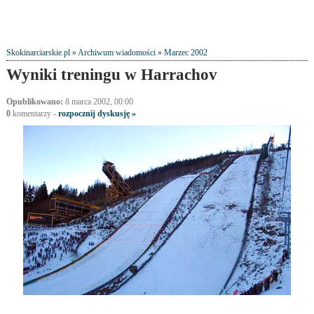
Skokinarciarskie.pl
»
Archiwum wiadomości
»
Marzec 2002
Wyniki treningu w Harrachov
Opublikowano:
8 marca 2002, 00:00
0
komentarzy -
rozpocznij dyskusję »