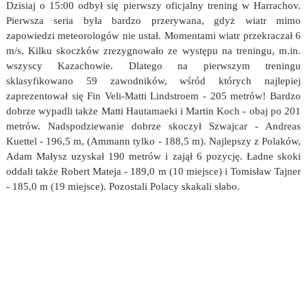
Dzisiaj o 15:00 odbył się pierwszy oficjalny trening w Harrachov.
Pierwsza seria była bardzo przerywana, gdyż wiatr mimo
zapowiedzi meteorologów nie ustał. Momentami wiatr przekraczał 6
m/s. Kilku skoczków zrezygnowało ze występu na treningu, m.in.
wszyscy Kazachowie. Dlatego na pierwszym treningu
sklasyfikowano 59 zawodników, wśród których najlepiej
zaprezentował się Fin Veli-Matti Lindstroem - 205 metrów! Bardzo
dobrze wypadli także Matti Hautamaeki i Martin Koch - obaj po 201
metrów. Nadspodziewanie dobrze skoczył Szwajcar - Andreas
Kuettel - 196,5 m, (Ammann tylko - 188,5 m). Najlepszy z Polaków,
Adam Małysz uzyskał 190 metrów i zajął 6 pozycję. Ładne skoki
oddali także Robert Mateja - 189,0 m (10 miejsce) i Tomisław Tajner
- 185,0 m (19 miejsce). Pozostali Polacy skakali słabo.